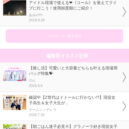
アイドル現場で使える❤《コール》を覚えてライ
ブに行こう！使用頻度順にご紹介！
あみのｻﾝ
2019.9.28
ランキング一覧を見る
編集部オススメ記事
【推し活】可愛いと大容量どちらも叶える現場用
バッグ特集💝
のん
2026.8.6
確認中【Z世代はドトールに行かない!?】現役女
子高生＆女子大生が...
チームシンデレラ
2026.7.30
【朝ごはん迷子必見🌞】グラノーラ好き現役女子