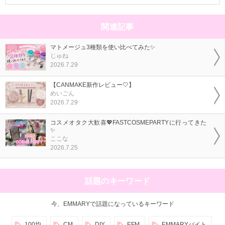
関連記事
マトメージュ3種類を使い比べてみた✨
じゅね
2026.7.29
【CANMAKE新作レビュー🤍】
めいごん
2026.7.29
コスメオタク大歓喜💖FASTCOSMEPARTYに行ってきた
✨
ここな
2026.7.25
話題のキーワード
今、EMMARYで話題になっているキーワード
100均
CM
DIY
EFM
EMMARYバイト