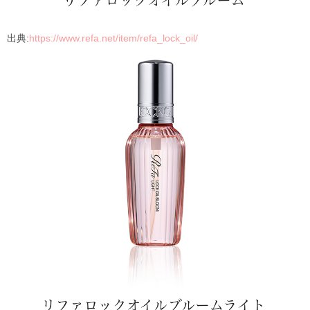
出典:
https://www.refa.net/item/refa_lock_oil/