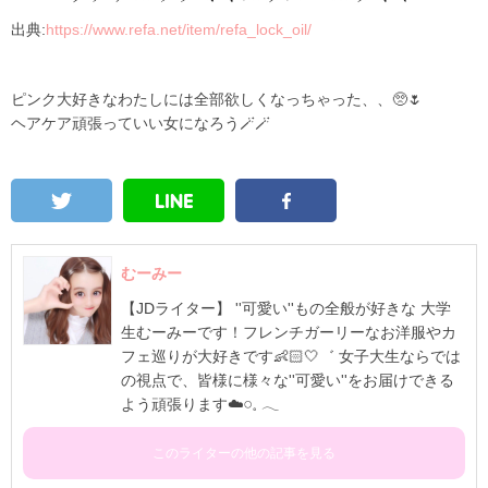
出典:
https://www.refa.net/item/refa_lock_oil/
ピンク大好きなわたしには全部欲しくなっちゃった、、🥺🌷
ヘアケア頑張っていい女になろう🪄🪄
むーみー
【JDライター】 ''可愛い''もの全般が好きな 大学
生むーみーです！フレンチガーリーなお洋服やカ
フェ巡りが大好きです👶🏻🤍゛ 女子大生ならでは
の視点で、皆様に様々な''可愛い''をお届けできる
よう頑張ります☁️𓏸⁡𓈒 𓂃
このライターの他の記事を見る