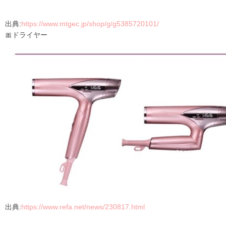
出典:
https://www.mtgec.jp/shop/g/g5385720101/
🎀ドライヤー
出典:
https://www.refa.net/news/230817.html