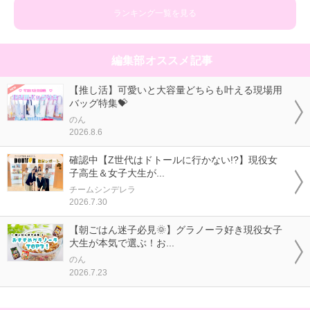
ランキング一覧を見る
編集部オススメ記事
【推し活】可愛いと大容量どちらも叶える現場用
バッグ特集💝
のん
2026.8.6
確認中【Z世代はドトールに行かない!?】現役女
子高生＆女子大生が...
チームシンデレラ
2026.7.30
【朝ごはん迷子必見🌞】グラノーラ好き現役女子
大生が本気で選ぶ！お...
のん
2026.7.23