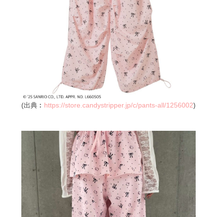
(出典︰
https://store.candystripper.jp/c/pants-all/1256002
)