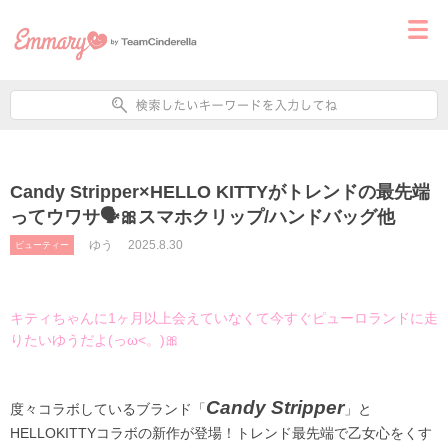
Candy Stripper×HELLO KITTYがトレンドの最先端
ってウワサ🗣🎀スマホクリップ/ハンドバッグ他
ゆう
2025.8.30
ビューティー
キティちゃんに1ヶ月以上会えていなくて今すぐピューロランドに走
りたいゆうだよ(っω<。)🎀
Candy Stripper
度々コラボしているブランド「
」と
HELLOKITTYコラボの新作が登場！トレンド最先端で乙女心をくす