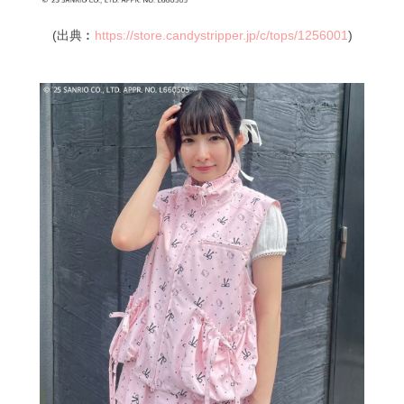
(出典︰
https://store.candystripper.jp/c/tops/1256001
)