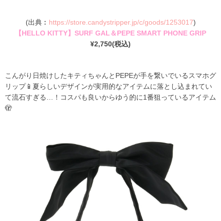
(出典︰
https://store.candystripper.jp/c/goods/1253017
)
【HELLO KITTY】SURF GAL＆PEPE SMART PHONE GRIP
¥2,750(税込)
こんがり日焼けしたキティちゃんとPEPEが手を繋いでいるスマホグ
リップ📱夏らしいデザインが実用的なアイテムに落とし込まれてい
て流石すぎる…！コスパも良いからゆう的に1番狙っているアイテム
🫣