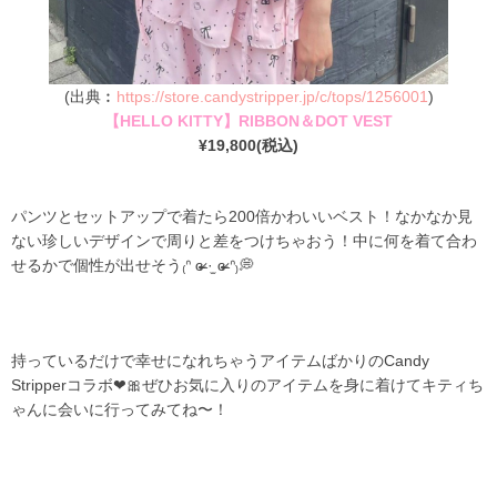
(出典︰
https://store.candystripper.jp/c/tops/1256001
)
【HELLO KITTY】RIBBON＆DOT VEST
¥19,800(税込)
パンツとセットアップで着たら200倍かわいいベスト！なかなか見
ない珍しいデザインで周りと差をつけちゃおう！中に何を着て合わ
せるかで個性が出せそう₍ᐢ ɞ̴̶̷ ·̫ ɞ̴̶̷ ᐢ₎💭
持っているだけで幸せになれちゃうアイテムばかりのCandy
Stripperコラボ❤🎀ぜひお気に入りのアイテムを身に着けてキティち
ゃんに会いに行ってみてね〜！