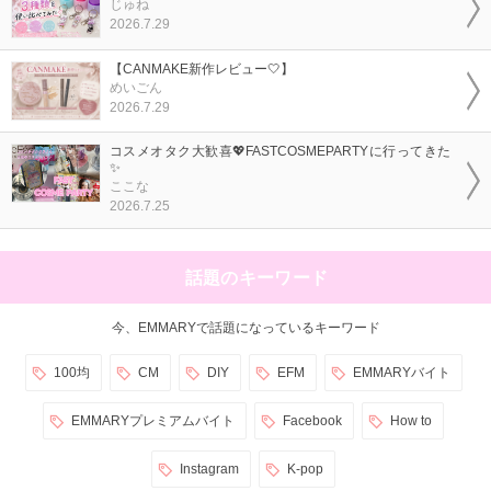
じゅね
2026.7.29
【CANMAKE新作レビュー🤍】
めいごん
2026.7.29
コスメオタク大歓喜💖FASTCOSMEPARTYに行ってきた
✨
ここな
2026.7.25
話題のキーワード
今、EMMARYで話題になっているキーワード
100均
CM
DIY
EFM
EMMARYバイト
EMMARYプレミアムバイト
Facebook
How to
Instagram
K-pop