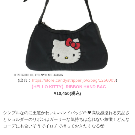
(出典︰
https://store.candystripper.jp/c/bag/1256003
)
【HELLO KITTY】RIBBON HAND BAG
¥10,450(税込)
シンプルなのに王道かわいいハンドバッグ👜🖤高級感溢れる気品さ
とショルダーのリボンはガーリーな気持ちは忘れない象徴！どんな
コーデにも合いそうでイロチで持っておきたくなる🥹