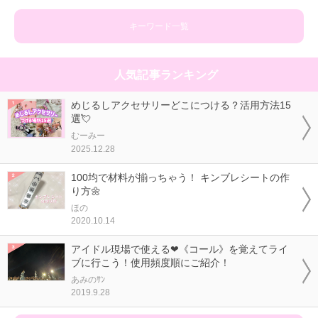
キーワード一覧
人気記事ランキング
めじるしアクセサリーどこにつける？活用方法15
選💘
むーみー
2025.12.28
100均で材料が揃っちゃう！ キンブレシートの作
り方🌼
ほの
2020.10.14
アイドル現場で使える❤《コール》を覚えてライ
ブに行こう！使用頻度順にご紹介！
あみのｻﾝ
2019.9.28