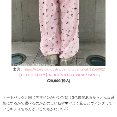
(出典︰
https://store.candystripper.jp/c/pants-all/1256002
)
【HELLO KITTY】RIBBON＆DOT WRAP PANTS
¥20,900(税込)
トートバッグと同じデザインがパンツに！3色展開あるからどんな系
統にするかで選べるのがたのしいね🩷🖤🤍よく見るとウィンクして
いるキティちゃんがいるのもかわいい♡