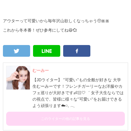
アウターって可愛いから毎年沢山欲しくなっちゃう🥺🎀🎀
これから冬本番！ぜひ参考にしてね😆💞
むーみー
【JDライター】 ''可愛い''もの全般が好きな 大学
生むーみーです！フレンチガーリーなお洋服やカ
フェ巡りが大好きです👶🏻🤍゛ 女子大生ならでは
の視点で、皆様に様々な''可愛い''をお届けできる
よう頑張ります☁️𓏸⁡𓈒 𓂃
このライターの他の記事を見る