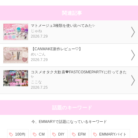
関連記事
マトメージュ3種類を使い比べてみた✨
じゅね
2026.7.29
【CANMAKE新作レビュー🤍】
めいごん
2026.7.29
コスメオタク大歓喜💖FASTCOSMEPARTYに行ってきた
✨
ここな
2026.7.25
話題のキーワード
今、EMMARYで話題になっているキーワード
100均
CM
DIY
EFM
EMMARYバイト