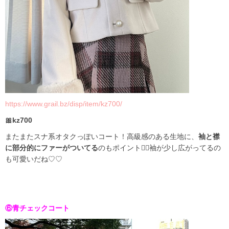
https://www.grail.bz/disp/item/kz700/
🎀kz700
またまたスナ系オタクっぽいコート！高級感のある生地に、
袖と襟
に部分的にファーがついてる
のもポイント✊🏻袖が少し広がってるの
も可愛いだね♡♡
⑥青チェックコート