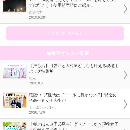
ブに行こう！使用頻度順にご紹介！
あみのｻﾝ
2019.9.28
ランキング一覧を見る
編集部オススメ記事
【推し活】可愛いと大容量どちらも叶える現場用
バッグ特集💝
のん
2026.8.6
確認中【Z世代はドトールに行かない!?】現役女
子高生＆女子大生が...
チームシンデレラ
2026.7.30
【朝ごはん迷子必見🌞】グラノーラ好き現役女子
大生が本気で選ぶ！お...