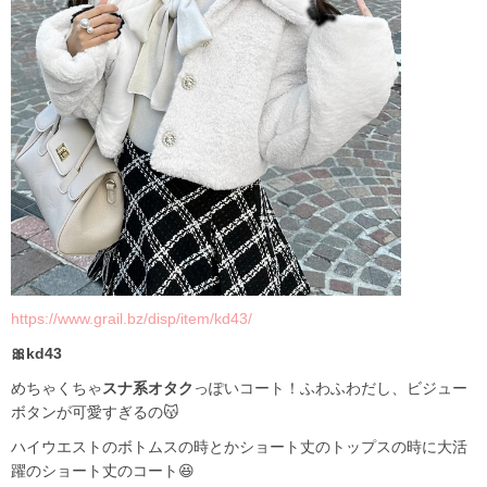
https://www.grail.bz/disp/item/kd43/
🎀kd43
めちゃくちゃ
スナ系オタク
っぽいコート！ふわふわだし、ビジュー
ボタンが可愛すぎるの😽
ハイウエストのボトムスの時とかショート丈のトップスの時に大活
躍のショート丈のコート😆