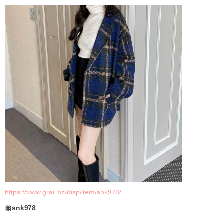
https://www.grail.bz/disp/item/snk978/
🎀snk978