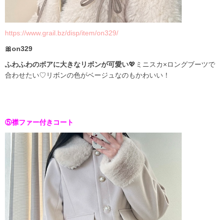
https://www.grail.bz/disp/item/on329/
🎀on329
ふわふわのボアに大きなリボンが可愛い
💖ミニスカ×ロングブーツで
合わせたい♡リボンの色がベージュなのもかわいい！
⑤襟ファー付きコート