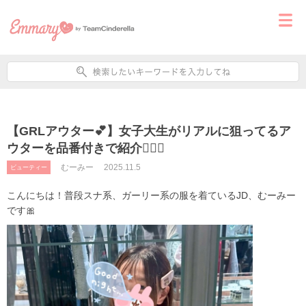
【GRLアウター💕】女子大生がリアルに狙ってるア
ウターを品番付きで紹介✊🏻💞
むーみー
2025.11.5
ビューティー
こんにちは！普段スナ系、ガーリー系の服を着ているJD、むーみー
です🎀