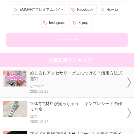
EMMARYプレミアムバイト
Facebook
How to
Instagram
K-pop
キーワード一覧
人気記事ランキング
めじるしアクセサリーどこにつける？活用方法15
選💘
むーみー
2025.12.28
100均で材料が揃っちゃう！ キンブレシートの作
り方🌼
ほの
2020.10.14
アイドル現場で使える❤《コール》を覚えてライ