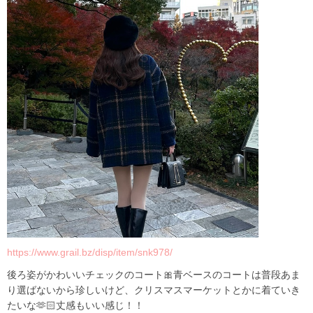
https://www.grail.bz/disp/item/snk978/
後ろ姿がかわいいチェックのコート🎀青ベースのコートは普段あま
り選ばないから珍しいけど、クリスマスマーケットとかに着ていき
たいな🫶🏻丈感もいい感じ！！