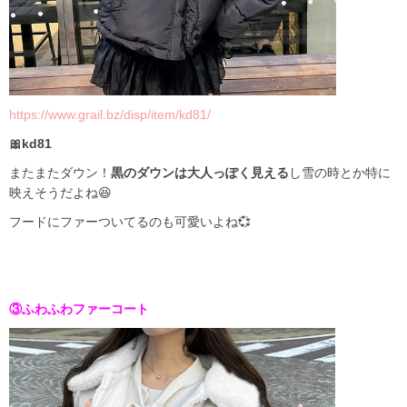
https://www.grail.bz/disp/item/kd81/
🎀kd81
またまたダウン！
黒のダウンは大人っぽく見える
し雪の時とか特に
映えそうだよね😆
フードにファーついてるのも可愛いよね💞
③ふわふわファーコート