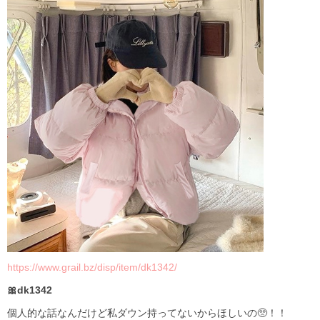
https://www.grail.bz/disp/item/dk1342/
🎀dk1342
個人的な話なんだけど私ダウン持ってないからほしいの🥺！！