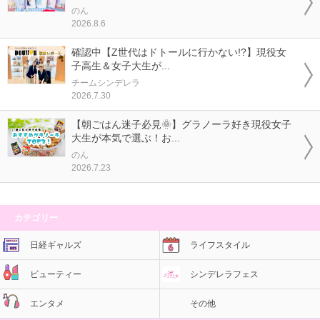
のん
2026.8.6
確認中【Z世代はドトールに行かない!?】現役女
子高生＆女子大生が...
チームシンデレラ
2026.7.30
【朝ごはん迷子必見🌞】グラノーラ好き現役女子
大生が本気で選ぶ！お...
のん
2026.7.23
カテゴリー
日経ギャルズ
ライフスタイル
ビューティー
シンデレラフェス
エンタメ
その他