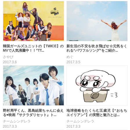
韓国ガールズユニットの【TWICE】の
新生活の不安を吹き飛ばせ☆元気をく
MVで人気沸騰中！！”TT...
れる“パワフルソング”をご紹介...
さやぴ
めぐ
2017.3.6
2017.3.5
野村周平くん、黒島結菜ちゃんに会え
地球侵略をたくらむ五歳児【“おもち
る♥映画『サクラダリセット』ト...
エイリアン”】の実態と魅力とは...
チームシンデレラ
チームシンデレラ
2017.3.3
2017.3.3