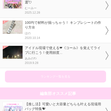
選💘
むーみー
2025.12.28
100均で材料が揃っちゃう！ キンブレシートの作
り方🌼
ほの
2020.10.14
アイドル現場で使える❤《コール》を覚えてライ
ブに行こう！使用頻度...
あみのｻﾝ
2019.9.28
ランキング一覧を見る
編集部オススメ記事
【推し活】可愛いと大容量どちらも叶える現場用
バッグ特集💝