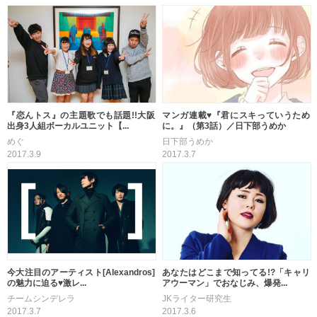
『恋んトス』の主題歌でも話題!!大阪
マンガ連載♥『君にスキっていうため
出身3人組ボーカルユニット【...
に。』（第3話）／日下部うめか
めぐ
日下部うめか
2017.3.9
2017.3.7
今大注目のアーティスト[Alexandros]
あなたはどこまで知ってる!?「キャリ
の魅力に迫る♥激レ...
アウーマン」でおなじみ、爆発...
チームシンデレラ
JKライター研究生
2017.3.7
2017.3.6