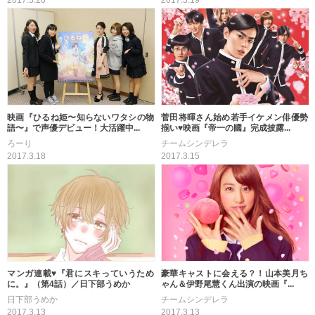
2017.3.20
2017.3.19
映画『ひるね姫〜知らないワタシの物
菅田将暉さん始め若手イケメン俳優勢
語〜』で声優デビュー！大活躍中...
揃い♥映画『帝一の國』完成披露...
ろーり
チームシンデレラ
2017.3.18
2017.3.15
マンガ連載♥『君にスキっていうため
豪華キャストに会える？！山本美月ち
に。』（第4話）／日下部うめか
ゃん＆伊野尾慧くん出演の映画『...
日下部うめか
チームシンデレラ
2017.3.13
2017.3.13