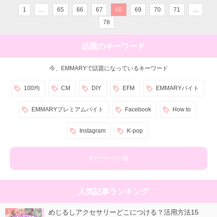
1
…
65
66
67
68
69
70
71
…
78
話題のキーワード
今、EMMARYで話題になっているキーワード
100均
CM
DIY
EFM
EMMARYバイト
EMMARYプレミアムバイト
Facebook
How to
Instagram
K-pop
キーワード一覧
人気記事ランキング
めじるしアクセサリーどこにつける？活用方法15