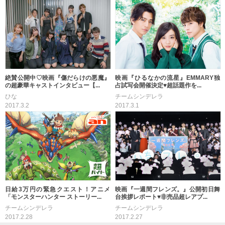
絶賛公開中♡映画『傷だらけの悪魔』
映画『ひるなかの流星』EMMARY独
の超豪華キャストインタビュー【...
占試写会開催決定♥超話題作を...
ひな
チームシンデレラ
2017.3.2
2017.3.1
日給3万円の緊急クエスト！アニメ
映画『一週間フレンズ。』公開初日舞
「モンスターハンター ストーリー...
台挨拶レポート♥非売品超レアプ...
チームシンデレラ
チームシンデレラ
2017.2.28
2017.2.27