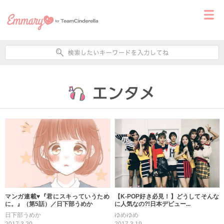
マンガ連載♥『君にスキっていうため
【K-POP好き必見！】どうしてそんな
に。』（第5話）／日下部うめか
に人気なの?!日本デビュー...
日下部うめか
ゆめゆめ