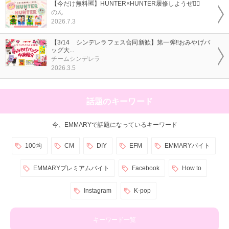
【今だけ無料🆓】HUNTER×HUNTER履修しようぜ❤️‍🔥
のん
2026.7.3
【3/14 シンデレラフェス合同新歓】第一弾‼️おみやげバ
ッグ大...
チームシンデレラ
2026.3.5
話題のキーワード
今、EMMARYで話題になっているキーワード
100均
CM
DIY
EFM
EMMARYバイト
EMMARYプレミアムバイト
Facebook
How to
Instagram
K-pop
キーワード一覧