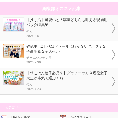
編集部オススメ記事
【推し活】可愛いと大容量どちらも叶える現場用
バッグ特集💝
のん
2026.8.6
確認中【Z世代はドトールに行かない!?】現役女
子高生＆女子大生が...
チームシンデレラ
2026.7.30
【朝ごはん迷子必見🌞】グラノーラ好き現役女子
大生が本気で選ぶ！お...
のん
2026.7.23
カテゴリー
日経ギャルズ
ライフスタイル