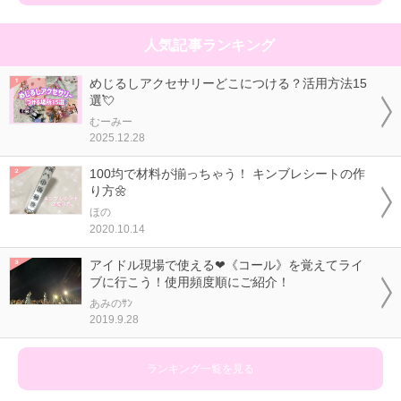
人気記事ランキング
めじるしアクセサリーどこにつける？活用方法15
選💘
むーみー
2025.12.28
100均で材料が揃っちゃう！ キンブレシートの作
り方🌼
ほの
2020.10.14
アイドル現場で使える❤《コール》を覚えてライ
ブに行こう！使用頻度順にご紹介！
あみのｻﾝ
2019.9.28
ランキング一覧を見る