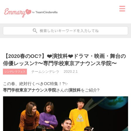
【2020春のOC?】❤️演技科❤️ドラマ・映画・舞台の
俳優レッスン?〜専門学校東京アナウンス学院〜
チームシンデレラ
2020.2.1
シンデレラフェス
この春、絶対行くべきOC特集！?
✨
専門学校東京アナウンス学院
さんの
演技科
をご紹介
?