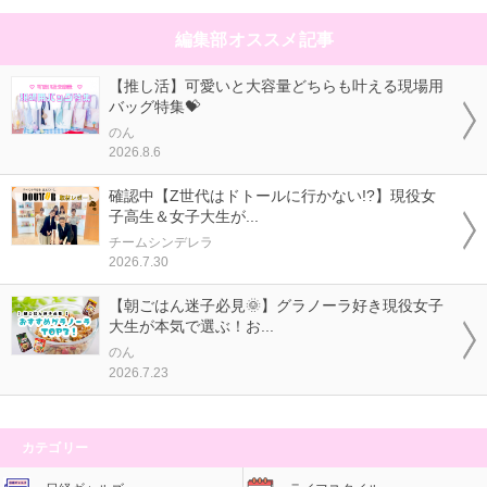
編集部オススメ記事
【推し活】可愛いと大容量どちらも叶える現場用
バッグ特集💝
のん
2026.8.6
確認中【Z世代はドトールに行かない!?】現役女
子高生＆女子大生が...
チームシンデレラ
2026.7.30
【朝ごはん迷子必見🌞】グラノーラ好き現役女子
大生が本気で選ぶ！お...
のん
2026.7.23
カテゴリー