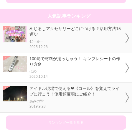
人気記事ランキング
めじるしアクセサリーどこにつける？活用方法15
選💘
むーみー
2025.12.28
100均で材料が揃っちゃう！ キンブレシートの作
り方🌼
ほの
2020.10.14
アイドル現場で使える❤《コール》を覚えてライ
ブに行こう！使用頻度順にご紹介！
あみのｻﾝ
2019.9.28
ランキング一覧を見る