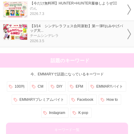
【今だけ無料🆓】HUNTER×HUNTER履修しようぜ❤️‍🔥
のん
2026.7.3
【3/14 シンデレラフェス合同新歓】第一弾‼️おみやげバ
ッグ大...
チームシンデレラ
2026.3.5
話題のキーワード
今、EMMARYで話題になっているキーワード
100均
CM
DIY
EFM
EMMARYバイト
EMMARYプレミアムバイト
Facebook
How to
Instagram
K-pop
キーワード一覧