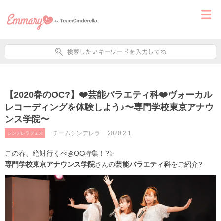
【2020春のOC?】❤️芸能バラエティ科❤️ヴォーカル
レコーディングを体験しよう♪〜専門学校東京アナウ
ンス学院〜
チームシンデレラ
2020.2.1
シンデレラフェス
この春、絶対行くべきOC特集！?
✨
専門学校東京アナウンス学院
さんの
芸能バラエティ科
をご紹介
?