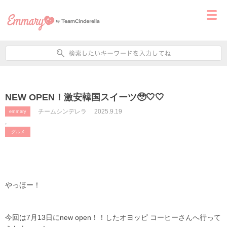
NEW OPEN！激安韓国スイーツ🥹🤍🤍
チームシンデレラ
2025.9.19
emmary
,
グルメ
やっほー！
今回は7月13日にnew open！！したオヨッピ コーヒーさんへ行って