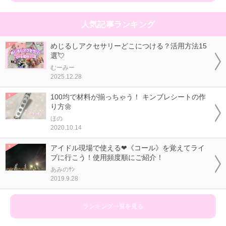
人気記事ランキング
めじるしアクセサリーどこにつける？活用方法15
選💘
むーみー
2025.12.28
100均で材料が揃っちゃう！ キンブレシートの作
り方🌼
ほの
2020.10.14
アイドル現場で使える❤《コール》を覚えてライ
ブに行こう！使用頻度順にご紹介！
あみのｻﾝ
2019.9.28
ランキング一覧を見る