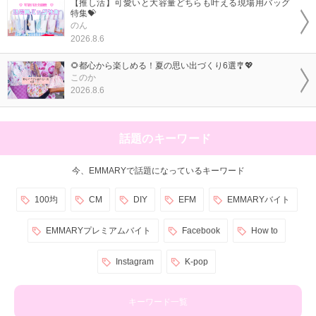
【推し活】可愛いと大容量どちらも叶える現場用バッグ
特集💝
のん
2026.8.6
🌻都心から楽しめる！夏の思い出づくり6選🎐💖
このか
2026.8.6
話題のキーワード
今、EMMARYで話題になっているキーワード
100均
CM
DIY
EFM
EMMARYバイト
EMMARYプレミアムバイト
Facebook
How to
Instagram
K-pop
キーワード一覧