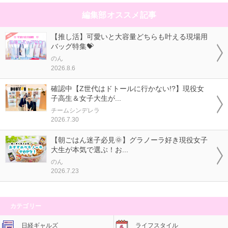
編集部オススメ記事
【推し活】可愛いと大容量どちらも叶える現場用
バッグ特集💝
のん
2026.8.6
確認中【Z世代はドトールに行かない!?】現役女
子高生＆女子大生が...
チームシンデレラ
2026.7.30
【朝ごはん迷子必見🌞】グラノーラ好き現役女子
大生が本気で選ぶ！お...
のん
2026.7.23
カテゴリー
日経ギャルズ
ライフスタイル