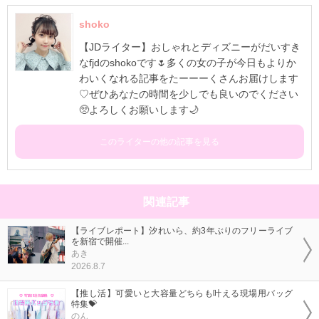
shoko
【JDライター】おしゃれとディズニーがだいすき
なfjdのshokoです🌷多くの女の子が今日もよりか
わいくなれる記事をたーーーくさんお届けします
♡ぜひあなたの時間を少しでも良いのでください
🥺よろしくお願いします🌙
このライターの他の記事を見る
関連記事
【ライブレポート】汐れいら、約3年ぶりのフリーライブ
を新宿で開催...
あき
2026.8.7
【推し活】可愛いと大容量どちらも叶える現場用バッグ
特集💝
のん