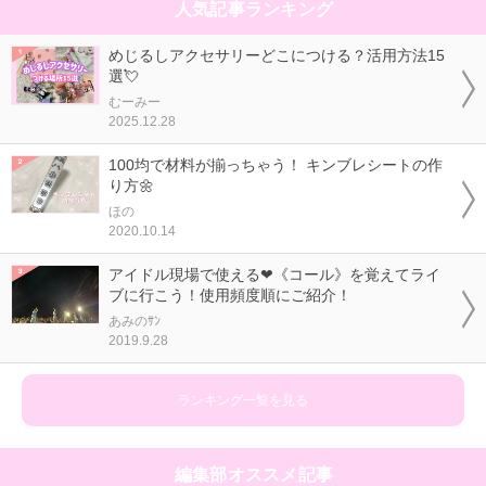
人気記事ランキング
めじるしアクセサリーどこにつける？活用方法15
選💘
むーみー
2025.12.28
100均で材料が揃っちゃう！ キンブレシートの作
り方🌼
ほの
2020.10.14
アイドル現場で使える❤《コール》を覚えてライ
ブに行こう！使用頻度順にご紹介！
あみのｻﾝ
2019.9.28
ランキング一覧を見る
編集部オススメ記事