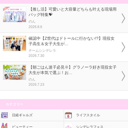
【推し活】可愛いと大容量どちらも叶える現場用
バッグ特集💝
のん
2026.8.6
確認中【Z世代はドトールに行かない!?】現役女
子高生＆女子大生が...
チームシンデレラ
2026.7.30
【朝ごはん迷子必見🌞】グラノーラ好き現役女子
大生が本気で選ぶ！お...
のん
2026.7.23
カテゴリー
日経ギャルズ
ライフスタイル
ビューティー
シンデレラフェス