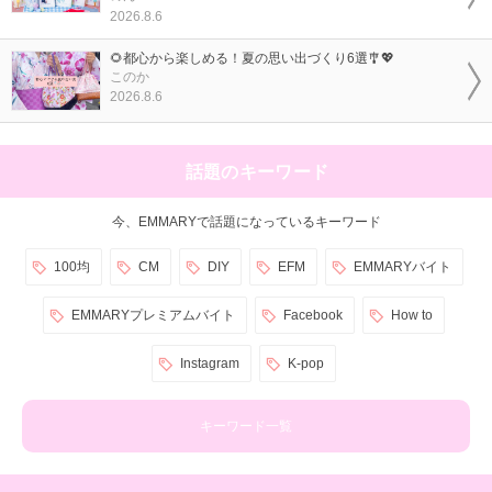
2026.8.6
🌻都心から楽しめる！夏の思い出づくり6選🎐💖
このか
2026.8.6
話題のキーワード
今、EMMARYで話題になっているキーワード
100均
CM
DIY
EFM
EMMARYバイト
EMMARYプレミアムバイト
Facebook
How to
Instagram
K-pop
キーワード一覧