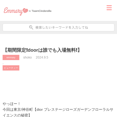
【期間限定❗️doorは誰でも入場無料❗️】
shoko
2024.9.5
emmary
,
ビューティー
やっほー！
今回は東京/神谷町【dior プレステージローズガーデンフローラルサ
イエンスの秘密】