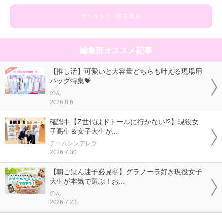
ランキング一覧を見る
編集部オススメ記事
【推し活】可愛いと大容量どちらも叶える現場用
バッグ特集💝
のん
2026.8.6
確認中【Z世代はドトールに行かない!?】現役女
子高生＆女子大生が...
チームシンデレラ
2026.7.30
【朝ごはん迷子必見🌞】グラノーラ好き現役女子
大生が本気で選ぶ！お...
のん
2026.7.23