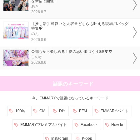
を新宿で開催...
あき
2026.8.7
【推し活】可愛いと大容量どちらも叶える現場用バッグ
特集💝
のん
2026.8.6
🌻都心から楽しめる！夏の思い出づくり6選🎐💖
このか
2026.8.6
話題のキーワード
今、EMMARYで話題になっているキーワード
100均
CM
DIY
EFM
EMMARYバイト
EMMARYプレミアムバイト
Facebook
How to
Instagram
K-pop