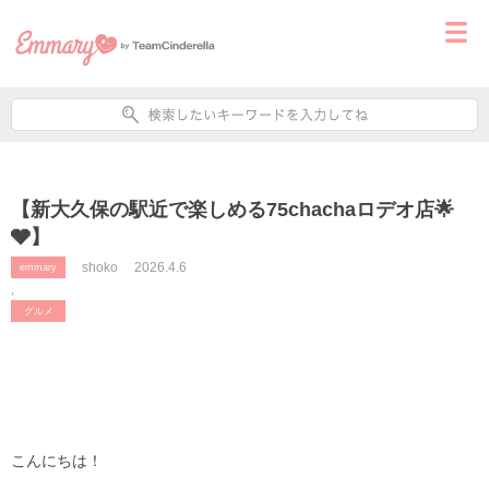
【新大久保の駅近で楽しめる75chachaロデオ店🌟
🩶】
shoko
2026.4.6
emmary
,
グルメ
こんにちは！