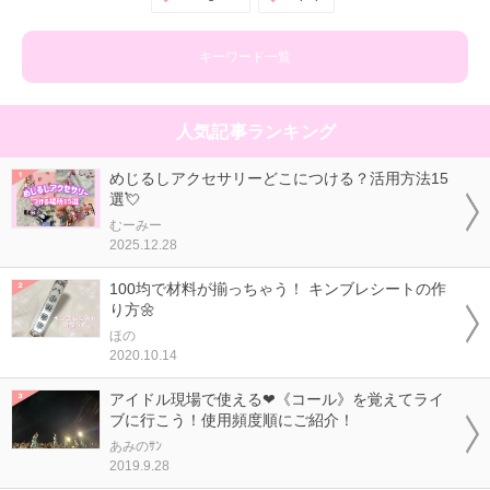
キーワード一覧
人気記事ランキング
めじるしアクセサリーどこにつける？活用方法15
選💘
むーみー
2025.12.28
100均で材料が揃っちゃう！ キンブレシートの作
り方🌼
ほの
2020.10.14
アイドル現場で使える❤《コール》を覚えてライ
ブに行こう！使用頻度順にご紹介！
あみのｻﾝ
2019.9.28