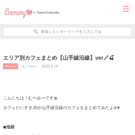
エリア別カフェまとめ【山手線沿線】ver🪄🍒
むーみー
2025.8.16
emmary
こんにちは！むーみーです🎀
カフェだいすきJDが山手線沿線のカフェをまとめてみたよ☕️♥
◾︎池袋