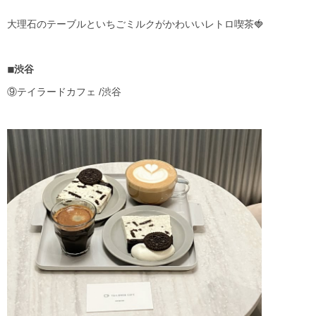
大理石のテーブルといちごミルクがかわいいレトロ喫茶🍓
◾︎渋谷
⑨テイラードカフェ /渋谷