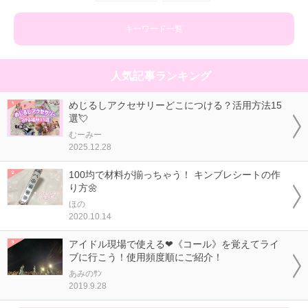
キーワード一覧
人気記事ランキング
めじるしアクセサリーどこにつける？活用方法15
選💘
むーみー
2025.12.28
100均で材料が揃っちゃう！ キンブレシートの作
り方🌼
ほの
2020.10.14
アイドル現場で使える❤《コール》を覚えてライ
ブに行こう！使用頻度順にご紹介！
あみのｻﾝ
2019.9.28