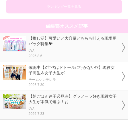
ランキング一覧を見る
編集部オススメ記事
【推し活】可愛いと大容量どちらも叶える現場用
バッグ特集💝
のん
2026.8.6
確認中【Z世代はドトールに行かない!?】現役女
子高生＆女子大生が...
チームシンデレラ
2026.7.30
【朝ごはん迷子必見🌞】グラノーラ好き現役女子
大生が本気で選ぶ！お...
のん
2026.7.23