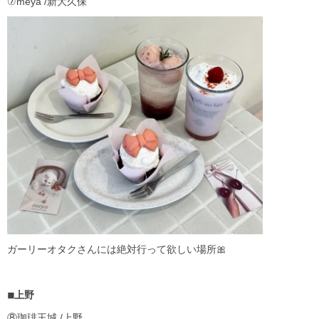
⑦meya /新大久保
ガーリーオタクさんには絶対行って欲しい場所🎀
◾︎上野
⑧珈琲王城 /上野