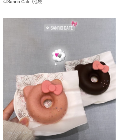
①Sanrio Cafe /池袋