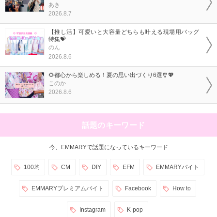
あき
2026.8.7
【推し活】可愛いと大容量どちらも叶える現場用バッグ
特集💝
のん
2026.8.6
🌻都心から楽しめる！夏の思い出づくり6選🎐💖
このか
2026.8.6
話題のキーワード
今、EMMARYで話題になっているキーワード
100均
CM
DIY
EFM
EMMARYバイト
EMMARYプレミアムバイト
Facebook
How to
Instagram
K-pop