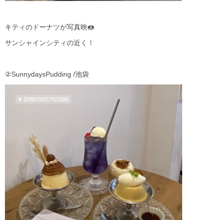
キティのドーナツが写真映🍩
サンシャインシティの近く！
②SunnydaysPudding /池袋