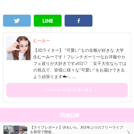
むーみー
【JDライター】 ''可愛い''もの全般が好きな 大学
生むーみーです！フレンチガーリーなお洋服やカ
フェ巡りが大好きです👶🏻🤍゛ 女子大生ならでは
の視点で、皆様に様々な''可愛い''をお届けできる
よう頑張ります☁️𓏸⁡𓈒 𓂃
このライターの他の記事を見る
関連記事
【ライブレポート】汐れいら、約3年ぶりのフリーライブ
を新宿で開催...