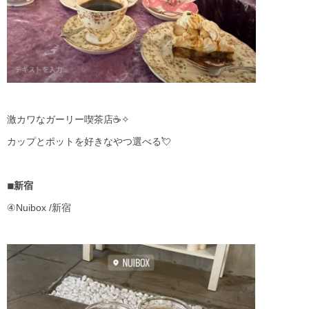
激カワなガーリー喫茶店☕✧
カップとポットを好きなやつ選べる💘
◾︎新宿
④Nuibox /新宿