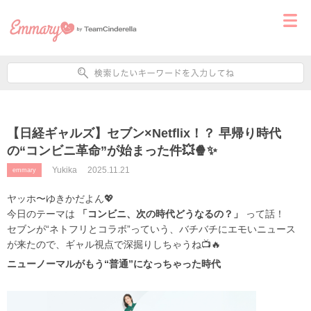
【日経ギャルズ】セブン×Netflix！？ 早帰り時代
の“コンビニ革命”が始まった件💥🍿✨
Yukika
2025.11.21
emmary
ヤッホ〜ゆきかだよん💖
今日のテーマは
「コンビニ、次の時代どうなるの？」
って話！
セブンが“ネトフリとコラボ”っていう、バチバチにエモいニュース
が来たので、ギャル視点で深掘りしちゃうね📺🔥
ニューノーマルがもう“普通”になっちゃった時代