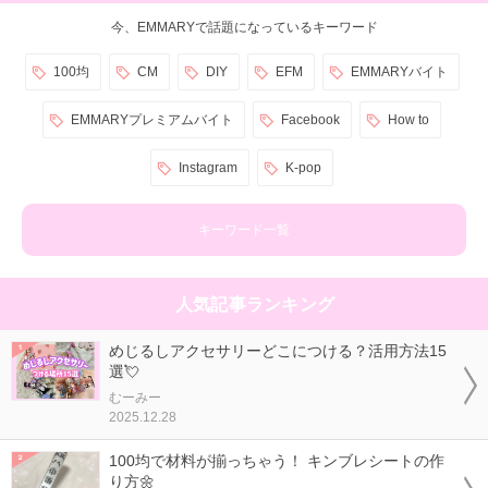
今、EMMARYで話題になっているキーワード
100均
CM
DIY
EFM
EMMARYバイト
EMMARYプレミアムバイト
Facebook
How to
Instagram
K-pop
キーワード一覧
人気記事ランキング
めじるしアクセサリーどこにつける？活用方法15
選💘
むーみー
2025.12.28
100均で材料が揃っちゃう！ キンブレシートの作
り方🌼