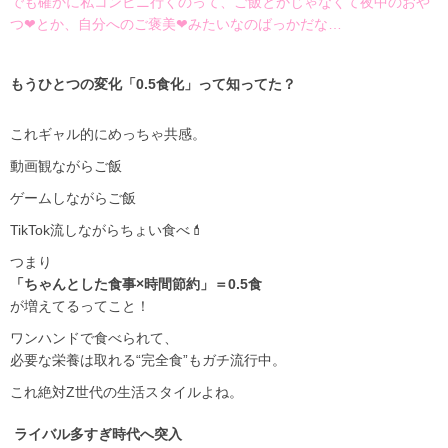
でも確かに私コンビニ行くのって、ご飯とかじゃなくて夜中のおや
つ❤とか、自分へのご褒美❤みたいなのばっかだな…
もうひとつの変化「0.5食化」って知ってた？
これギャル的にめっちゃ共感。
動画観ながらご飯
ゲームしながらご飯
TikTok流しながらちょい食べ💄
つまり
「ちゃんとした食事×時間節約」＝0.5食
が増えてるってこと！
ワンハンドで食べられて、
必要な栄養は取れる“完全食”もガチ流行中。
これ絶対Z世代の生活スタイルよね。
ライバル多すぎ時代へ突入