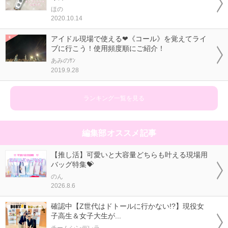
ほの
2020.10.14
アイドル現場で使える❤《コール》を覚えてライ
ブに行こう！使用頻度順にご紹介！
あみのｻﾝ
2019.9.28
ランキング一覧を見る
編集部オススメ記事
【推し活】可愛いと大容量どちらも叶える現場用
バッグ特集💝
のん
2026.8.6
確認中【Z世代はドトールに行かない!?】現役女
子高生＆女子大生が...
チームシンデレラ