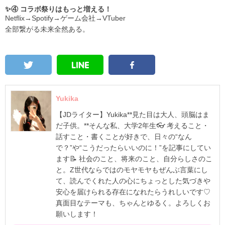
✨④ コラボ祭りはもっと増える！
Netflix→Spotify→ゲーム会社→VTuber
全部繋がる未来全然ある。
Yukika
【JDライター】Yukika**見た目は大人、頭脳はま
だ子供。**そんな私、大学2年生👓 考えること・
話すこと・書くことが好きで、日々の“なん
で？”や“こうだったらいいのに！”を記事にしてい
ます📝 社会のこと、将来のこと、自分らしさのこ
と。Z世代ならではのモヤモヤもぜんぶ言葉にし
て、読んでくれた人の心にちょっとした気づきや
安心を届けられる存在になれたらうれしいです♡
真面目なテーマも、ちゃんとゆるく。よろしくお
願いします！