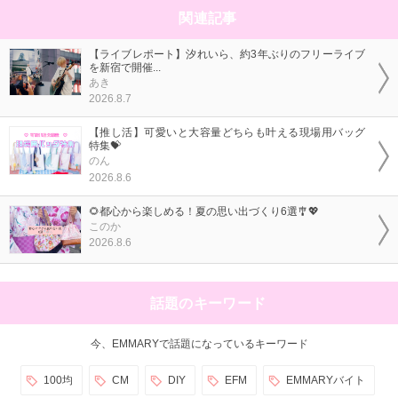
関連記事
【ライブレポート】汐れいら、約3年ぶりのフリーライブ
を新宿で開催...
あき
2026.8.7
【推し活】可愛いと大容量どちらも叶える現場用バッグ
特集💝
のん
2026.8.6
🌻都心から楽しめる！夏の思い出づくり6選🎐💖
このか
2026.8.6
話題のキーワード
今、EMMARYで話題になっているキーワード
100均
CM
DIY
EFM
EMMARYバイト