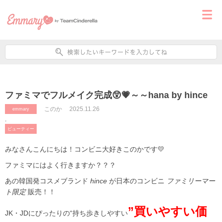
ファミマでフルメイク完成😲💗～～hana by hince
このか
2025.11.26
emmary
,
ビューティー
みなさんこんにちは！コンビニ大好きこのかです💛
ファミマにはよく行きますか？？？
あの韓国発コスメブランド
hince
が日本のコンビニ
ファミリーマー
ト限定
販売！！
”買いやすい価
JK・JDにぴったりの“持ち歩きしやすい