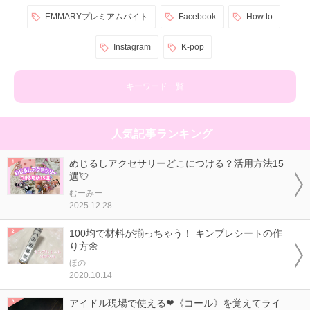
EMMARYプレミアムバイト
Facebook
How to
Instagram
K-pop
キーワード一覧
人気記事ランキング
めじるしアクセサリーどこにつける？活用方法15
選💘
むーみー
2025.12.28
100均で材料が揃っちゃう！ キンブレシートの作
り方🌼
ほの
2020.10.14
アイドル現場で使える❤《コール》を覚えてライ