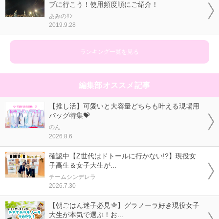
ブに行こう！使用頻度順にご紹介！
あみのｻﾝ
2019.9.28
ランキング一覧を見る
編集部オススメ記事
【推し活】可愛いと大容量どちらも叶える現場用
バッグ特集💝
のん
2026.8.6
確認中【Z世代はドトールに行かない!?】現役女
子高生＆女子大生が...
チームシンデレラ
2026.7.30
【朝ごはん迷子必見🌞】グラノーラ好き現役女子
大生が本気で選ぶ！お...