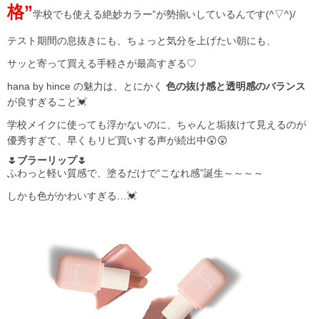
格”
学校でも使える絶妙カラー”が勢揃いしているんです(^▽^)/
テスト期間の息抜きにも、ちょっと気分を上げたい朝にも、
サッと寄って買える手軽さが最高すぎる♡
hana by hince の魅力は、とにかく
色の抜け感と透明感のバランス
が良すぎること💓
学校メイクに使っても浮かないのに、ちゃんと垢抜けて見えるのが
優秀すぎて、早くもリピ買いする声が続出中😲😲
🌷ブラーリップ🌷
ふわっと軽い質感で、塗るだけで“こなれ感”誕生～～～～
しかも色がかわいすぎる…💓