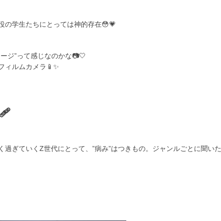
の学生たちにとっては神的存在😳💗
ジ”って感じなのかな📷🤍
ィルムカメラ📱✨
🩹
く過ぎていくZ世代にとって、”病み”はつきもの。ジャンルごとに聞い