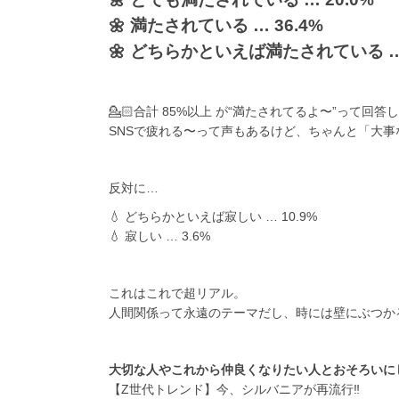
🌼 満たされている … 36.4%
🌼 どちらかといえば満たされている … 
💁🏻️合計 85%以上 が“満たされてるよ〜”って
SNSで疲れる〜って声もあるけど、ちゃんと「大
反対に…
💧 どちらかといえば寂しい … 10.9%
💧 寂しい … 3.6%
これはこれで超リアル。
人間関係って永遠のテーマだし、時には壁にぶつか
大切な人やこれから仲良くなりたい人とおそろいに
【Z世代トレンド】今、シルバニアが再流行‼️