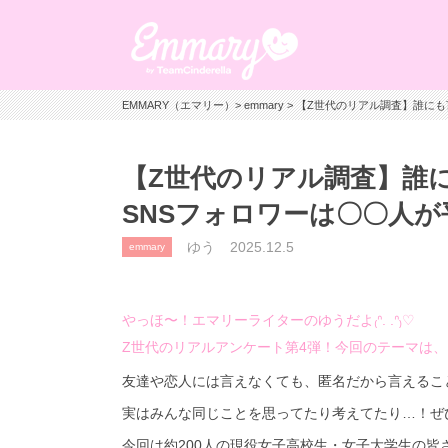
EMMARY（エマリー）
>
emmary
> 【Z世代のリアル調査】誰に
【Z世代のリアル調査】誰
SNSフォロワーは〇〇人が
ゆう
2025.12.5
emmary
やっほ〜！エマリーライターのゆうだよ₍ᐢ. .ᐢ₎♡
Z世代のリアルアンケート第4弾！今回のテーマは、
友達や恋人には言えなくても、匿名だから言えるこ
実はみんな同じことを思ってたり考えてたり…！ぜ
今回は約200人の現役女子高校生・女子大学生の皆