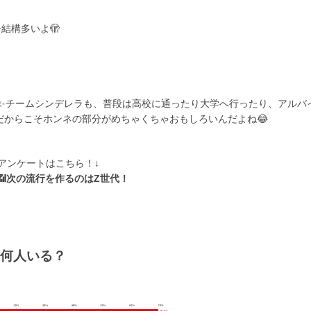
結構多いよ🫣
と✨チームシンデレラも、普段は高校に通ったり大学へ行ったり、アルバ
だからこそホンネの部分がめちゃくちゃおもしろいんだよね😂
アンケートはこちら！↓
📶次の流行を作るのはZ世代！
て何人いる？