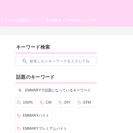
ング
JK&JD編集部メンバー
歴代編集長
EMMARYとは
TOP
キーワード検索
話題のキーワード
今、EMMARYで話題になっているキーワード
100均
CM
DIY
EFM
EMMARYバイト
EMMARYプレミアムバイト