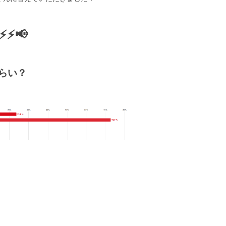
⚡📢
らい？