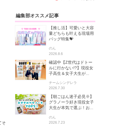
編集部オススメ記事
【推し活】可愛いと大容
量どちらも叶える現場用
バッグ特集💝
のん
2026.8.6
確認中【Z世代はドトー
ルに行かない!?】現役女
子高生＆女子大生が...
チームシンデレラ
2026.7.30
【朝ごはん迷子必見🌞】
グラノーラ好き現役女子
大生が本気で選ぶ！お...
のん
2026.7.23
てそ