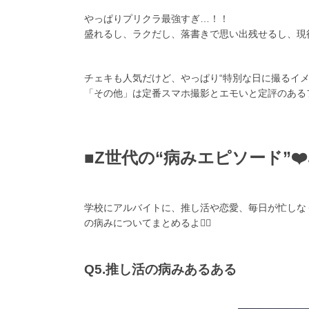
やっぱりプリクラ最強すぎ…！！
盛れるし、ラクだし、落書きで思い出残せるし、現役
チェキも人気だけど、やっぱり“特別な日に撮るイメー
「その他」は定番スマホ撮影とエモいと定評のあるフ
■Z世代の“病みエピソード”❤️‍
学校にアルバイトに、推し活や恋愛、毎日が忙しな
の病みについてまとめるよ✍🏻
Q5.推し活の病みあるある