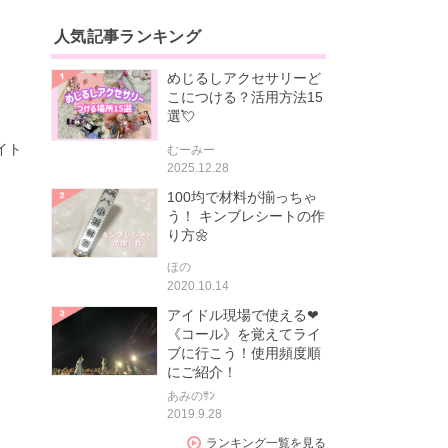
人気記事ランキング
めじるしアクセサリーど
こにつける？活用方法15
選💘
イト
むーみー
2025.12.28
100均で材料が揃っちゃ
う！ キンブレシートの作
り方🌼
ほの
2020.10.14
アイドル現場で使える❤
《コール》を覚えてライ
ブに行こう！使用頻度順
にご紹介！
あみのｻﾝ
2019.9.28
ランキング一覧を見る