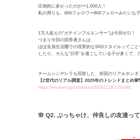
圧倒的に多かったのが〜1,000人！
私の周りも、800フォロワー800フォローみたいな子
1万人超えの“ガチインフルエンサー”は今回ゼロ！
つまり今回の回答者さんは、
ほぼ全員生活圏での現実的なSNSスタイルってこ
したり、そんな”日常”を過ごしている子が多くて、
チームシンデレラも回答した、前回のリアルホンネ
【Z世代のリアル調査】2025年のトレンドまとめ💟
https://emmary.jp/oshikatsu/20251128-125048/
🌸 Q2. ぶっちゃけ、仲良しの友達っ