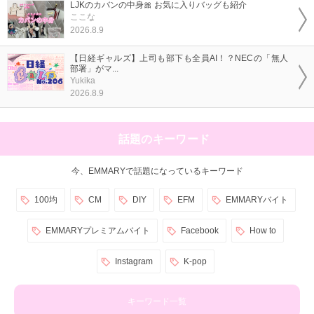
LJKのカバンの中身🎀 お気に入りバッグも紹介
ここな
2026.8.9
【日経ギャルズ】上司も部下も全員AI！？NECの「無人
部署」がマ...
Yukika
2026.8.9
話題のキーワード
今、EMMARYで話題になっているキーワード
100均
CM
DIY
EFM
EMMARYバイト
EMMARYプレミアムバイト
Facebook
How to
Instagram
K-pop
キーワード一覧