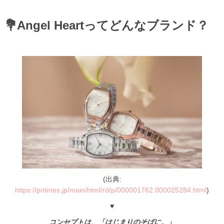
💐Angel Heartってどんなブランド？
(出典:
https://prtimes.jp/main/html/rd/p/000001762.000025284.html
)
♥
コンセプトは、「はじまりのそばに。」