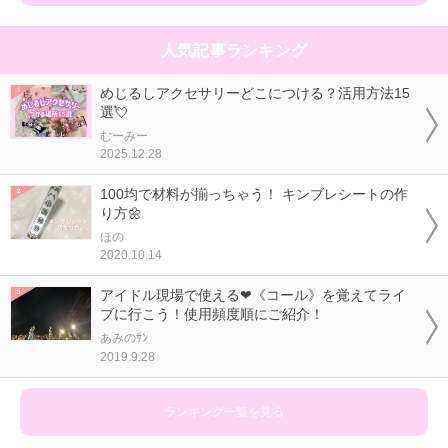
人気記事ランキング
めじるしアクセサリーどこにつける？活用方法15
選💘
むーみー
2025.12.28
100均で材料が揃っちゃう！ キンブレシートの作
り方🌼
ほの
2020.10.14
アイドル現場で使える❤《コール》を覚えてライ
ブに行こう！使用頻度順にご紹介！
あみのｻﾝ
2019.9.28
ランキング一覧を見る