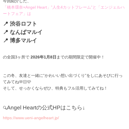
今回紹介した、
「橋本環奈×Angel Heart」”人生4カットフレーム”と「エンジェルハ
ートフェア」は
📍 渋谷ロフト
📍 なんばマルイ
📍 博多マルイ
の全国3ヶ所で
2026年1月8日
までの期間限定で開催中！
この冬、友達と一緒に“かわいい想い出づくり”をしにあそびに行っ
てみてね🫶🏻🩷
そして、せっかくならぜひ、特典もフル活用してみてね！
Angel Heartの公式HPはこちら↓
🔍
https://www.ueni-angelheart.jp/