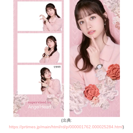
(出典:
https://prtimes.jp/main/html/rd/p/000001762.000025284.html
)