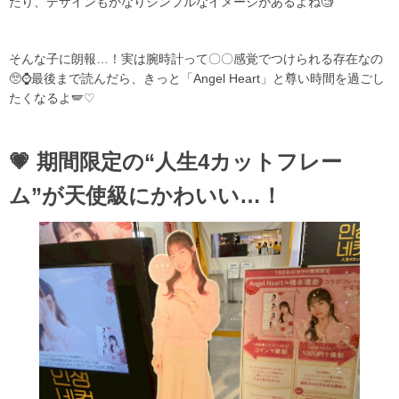
たり、デザインもかなりシンプルなイメージがあるよね🧐
そんな子に朗報…！実は腕時計って〇〇感覚でつけられる存在なの
🥺⌚最後まで読んだら、きっと「Angel Heart」と尊い時間を過ごし
たくなるよ🪽♡
💗 期間限定の“人生4カットフレー
ム”が天使級にかわいい…！