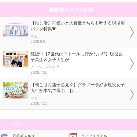
編集部オススメ記事
【推し活】可愛いと大容量どちらも叶える現場用
バッグ特集💝
のん
2026.8.6
確認中【Z世代はドトールに行かない!?】現役女
子高生＆女子大生が...
チームシンデレラ
2026.7.30
【朝ごはん迷子必見🌞】グラノーラ好き現役女子
大生が本気で選ぶ！お...
のん
2026.7.23
カテゴリー
日経ギャルズ
ライフスタイル