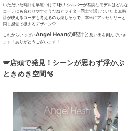
いただいた時計を早速つけて1枚！シルバーが基調なモデルはどんな
コーデにも合わせやすそうだねとライター同士で話していたよ🙂‍↕️時
計が映えるコーデも考えるのも楽しそうで、本当にアクセサリーと
同じ感覚で扱えるデザイン🤍
Angel Heartの
時計と
これからいっぱい
想い出を刻んでいき
ます！ありがとうございます！
🪽店頭で発見！シーンが思わず浮かぶ
ときめき空間🫧