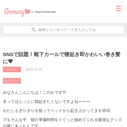
SNSで話題！靴下カールで寝起き即かわいい巻き髪
に💖
2025.12.31
emmary
,
ビューティー
みなさんこんにちは！このかです💛
冬ってほんっとに朝起きたくないですよねーーー
わたしもぎりぎりを狙ってベッドから起き上がってます😢😢
でもそんな中、朝の準備時間をぐぐっと縮めてくれる最強なグッズ
が家にあったんです、、、、