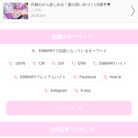
🌻都心から楽しめる！夏の思い出づくり6選🎐💖
このか
2026.8.6
話題のキーワード
今、EMMARYで話題になっているキーワード
100均
CM
DIY
EFM
EMMARYバイト
EMMARYプレミアムバイト
Facebook
How to
Instagram
K-pop
キーワード一覧
人気記事ランキング