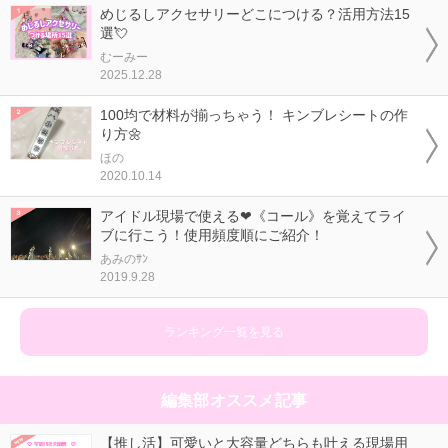
めじるしアクセサリーどこにつける？活用方法15
選💘
むーみー
2025.12.28
100均で材料が揃っちゃう！ キンブレシートの作
り方🌼
ほの
2020.10.14
アイドル現場で使える❤《コール》を覚えてライ
ブに行こう！使用頻度順にご紹介！
あみのｻﾝ
2019.9.28
ランキング一覧を見る
編集部オススメ記事
【推し活】可愛いと大容量どちらも叶える現場用