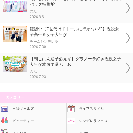
バッグ特集💝
のん
2026.8.6
確認中【Z世代はドトールに行かない!?】現役女
子高生＆女子大生が...
チームシンデレラ
2026.7.30
【朝ごはん迷子必見🌞】グラノーラ好き現役女子
大生が本気で選ぶ！お...
のん
2026.7.23
カテゴリー
日経ギャルズ
ライフスタイル
ビューティー
シンデレラフェス