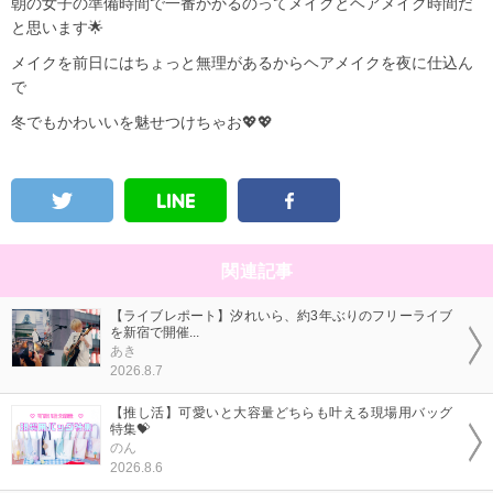
朝の女子の準備時間で一番かかるのってメイクとヘアメイク時間だ
と思います🌟
メイクを前日にはちょっと無理があるからヘアメイクを夜に仕込ん
で
冬でもかわいいを魅せつけちゃお💖💖
関連記事
【ライブレポート】汐れいら、約3年ぶりのフリーライブ
を新宿で開催...
あき
2026.8.7
【推し活】可愛いと大容量どちらも叶える現場用バッグ
特集💝
のん
2026.8.6