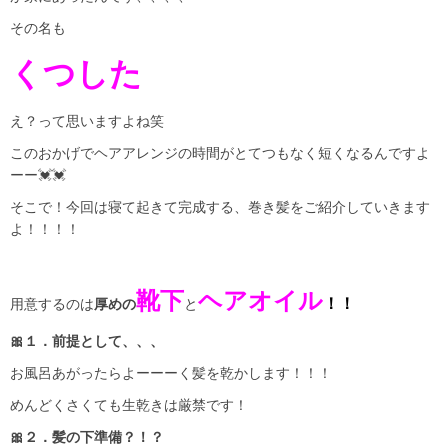
その名も
くつした
え？って思いますよね笑
このおかげでヘアアレンジの時間がとてつもなく短くなるんですよ
ーー💓💓
そこで！今回は寝て起きて完成する、巻き髪をご紹介していきます
よ！！！！
靴下
ヘアオイル
！！
用意するのは
厚めの
と
🎀１．前提として、、、
お風呂あがったらよーーーく髪を乾かします！！！
めんどくさくても生乾きは厳禁です！
🎀２．髪の下準備？！？