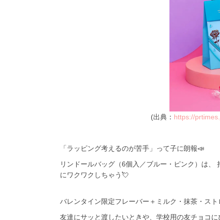
(出典：
https://prtime
「ラッピング考えるのが苦手」って子に朗報📣
リンドールバッグ（6個入／ブルー・ピンク）は、
にワクワクしちゃう💘
バレンタイン限定フレーバー＋ミルク・抹茶・スト
友達にサッと渡したいときや、学校用の友チョコにぴ