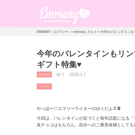
EMMARY（エマリー）
>
emmary
,
グルメ
> 今年のバレンタインもリ
今年のバレンタインもリンツ
ギフト特集♥
ゆう
2026.1.7
emmary
,
グルメ
やっほ〜♡エマリーライターのゆうだよ🐰🍫
今回は、バレンタインが近づくと毎年話題になる「リン
友チョコはもちろん、自分へのご褒美候補としてもぴ