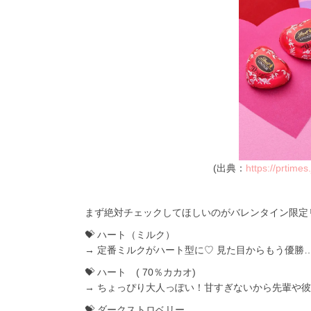
(出典：
https://prtime
まず絶対チェックしてほしいのがバレンタイン限定リ
💝 ハート（ミルク）
→ 定番ミルクがハート型に♡ 見た目からもう優勝…
💝 ハート ( 70％カカオ)
→ ちょっぴり大人っぽい！甘すぎないから先輩や
💝 ダークストロベリー