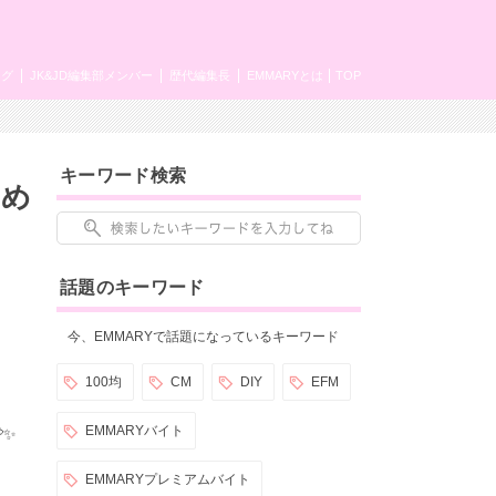
ング
JK&JD編集部メンバー
歴代編集長
EMMARYとは
TOP
キーワード検索
すめ
話題のキーワード
今、EMMARYで話題になっているキーワード
100均
CM
DIY
EFM
EMMARYバイト
✨
EMMARYプレミアムバイト