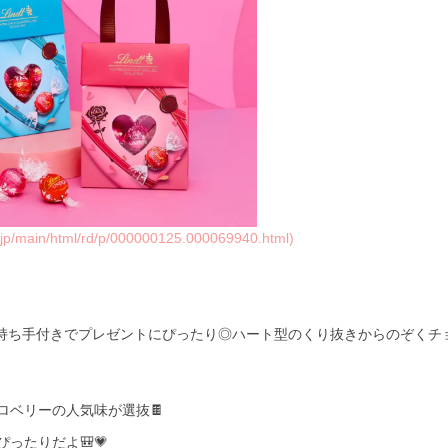
s.jp/main/html/rd/p/000000125.000069940.html)
 持ち手付きでプレゼントにぴったり◎ハート型のくり抜きからのぞくチ
ロベリーの人気味が選抜🍫
ったりだよ🎒💗