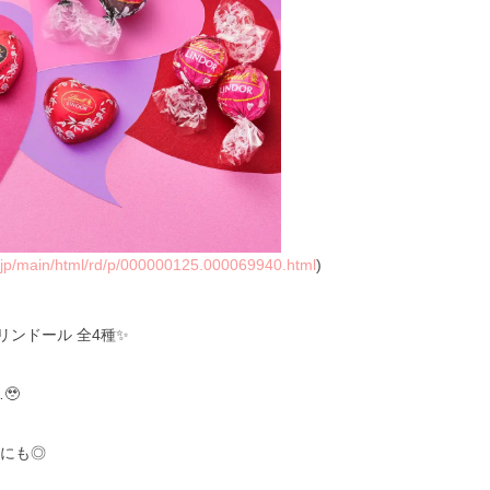
s.jp/main/html/rd/p/000000125.000069940.html
)
ンドール 全4種✨
🥹
彼にも◎