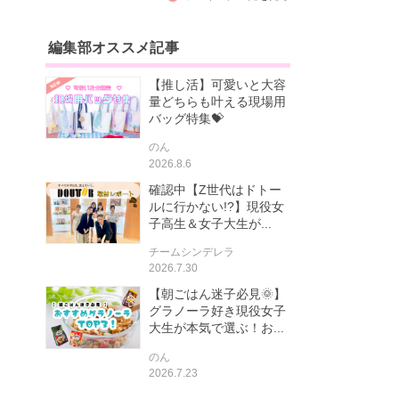
編集部オススメ記事
【推し活】可愛いと大容
量どちらも叶える現場用
バッグ特集💝
のん
2026.8.6
確認中【Z世代はドトー
ルに行かない!?】現役女
子高生＆女子大生が...
チームシンデレラ
2026.7.30
【朝ごはん迷子必見🌞】
グラノーラ好き現役女子
大生が本気で選ぶ！お...
のん
2026.7.23