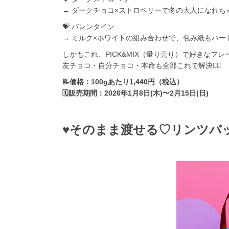
→ ダークチョコ×ストロベリーで冬の大人になれちゃ
💝 バレンタイン
→ ミルク×ホワイトの組み合わせで、包み紙もハート
しかもこれ、PICK&MIX（量り売り）で好きなフ
友チョコ・自分チョコ・本命も全部これで解決👌🏻
📝価格：100gあたり1,440円（税込）
🗓販売期間：2026年1月8日(木)〜2月15日(日)
♥そのまま渡せる♡リンツバ