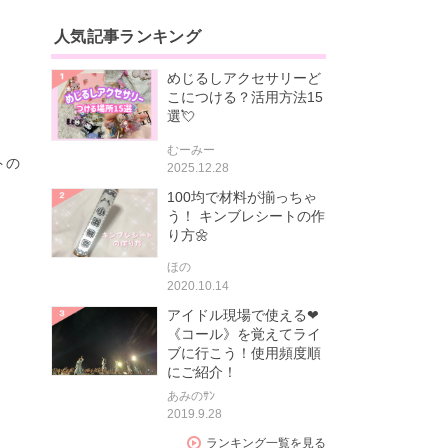
人気記事ランキング
めじるしアクセサリーど
こにつける？活用方法15
選💘
むーみー
トの
2025.12.28
100均で材料が揃っちゃ
う！ キンブレシートの作
り方🌼
ほの
2020.10.14
アイドル現場で使える❤
《コール》を覚えてライ
ブに行こう！使用頻度順
にご紹介！
あみのｻﾝ
2019.9.28
ランキング一覧を見る