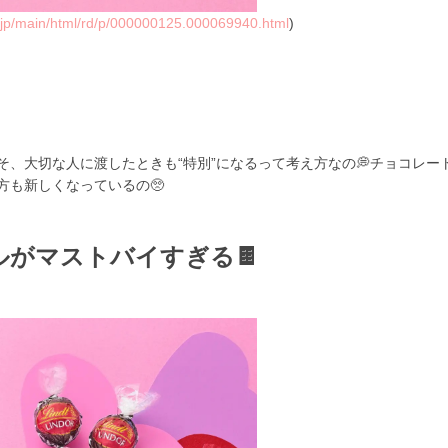
s.jp/main/html/rd/p/000000125.000069940.html
)
、大切な人に渡したときも“特別”になるって考え方なの💭チョコレー
方も新しくなっているの🥺
ルがマストバイすぎる🍫