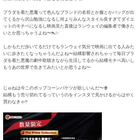
プラダを着た悪魔って色んなブランドの名前とか服とかバッグが出
てくるから沢山勉強になるし何よりみんなスタイル良すぎてダイエ
ットのモチベになるし映画見た直後はランウェイの編集者で働きた
いとか思っちゃうよね〜👠✨
しかもただ歩いてるだけでもランウェイ気分で映画に出てる人みた
いに歩きたくなっちゃうんだよね〜結構影響されちゃって毎日プラ
ダを着た悪魔の劇中歌聴きながら生活してるから結構モチベ高いし
もうあの世界で生きてみたいとか思うよね〜
じゅねは今このポップコーンバケツが欲しいんだ〜🍿
結構もう売り切れてるっていうのをインスタで見かけるからはやく
買わなきゃ!!