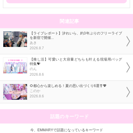
関連記事
【ライブレポート】汐れいら、約3年ぶりのフリーライブ
を新宿で開催...
あき
2026.8.7
【推し活】可愛いと大容量どちらも叶える現場用バッグ
特集💝
のん
2026.8.6
🌻都心から楽しめる！夏の思い出づくり6選🎐💖
このか
2026.8.6
話題のキーワード
今、EMMARYで話題になっているキーワード