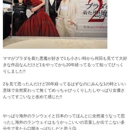
ママがプラダを着た悪魔が好きで1も小さい時から何回も見てて大好
きな作品なんだけど1をやってから20年経ってるって知ってびっく
りしました!!
2を見て思ったんだけど20年経ってるはずなのにみんな1の時といい
意味で全然変わって無くてめっちゃびっくりしたしやっぱり女優さ
んってすごいなと改めて感じた!!
やっぱり海外のランウェイと日本のってほんとに全然違うなって思
ったし海外のランウェイはもうかっこいいの言葉しか出てこない多
分生で見たら口開きっぱなしだと思う🤔