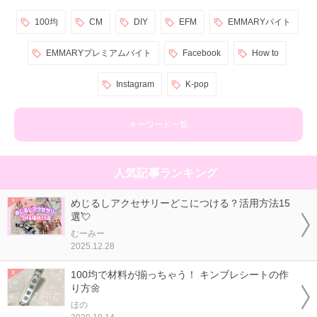
100均
CM
DIY
EFM
EMMARYバイト
EMMARYプレミアムバイト
Facebook
How to
Instagram
K-pop
キーワード一覧
人気記事ランキング
めじるしアクセサリーどこにつける？活用方法15
選💘
むーみー
2025.12.28
100均で材料が揃っちゃう！ キンブレシートの作
り方🌼
ほの