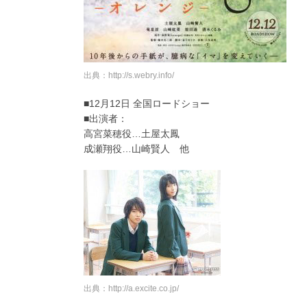
出典：http://s.webry.info/
■12月12日 全国ロードショー
■出演者：
高宮菜穂役…土屋太鳳
成瀬翔役…山崎賢人 他
出典：http://a.excite.co.jp/