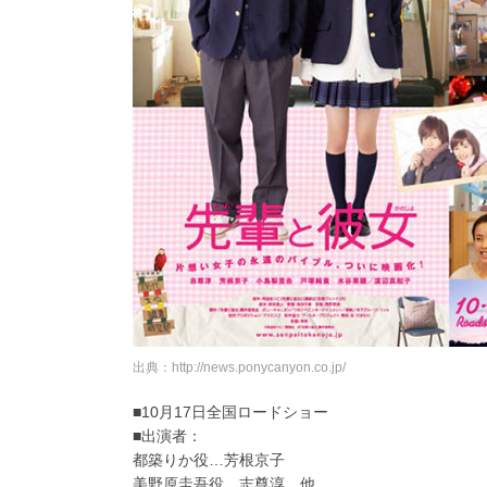
出典：http://news.ponycanyon.co.jp/
■10月17日全国ロードショー
■出演者：
都築りか役…芳根京子
美野原圭吾役…志尊淳 他