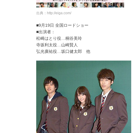
出典：http://eiga.com/
■9月19日 全国ロードショー
■出演者：
松崎はとり役…桐谷美玲
寺坂利太役…山崎賢人
弘光廣祐役…坂口健太郎 他