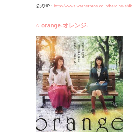
公式HP：
http://wwws.warnerbros.co.jp/heroine-shi
○ orange-オレンジ-