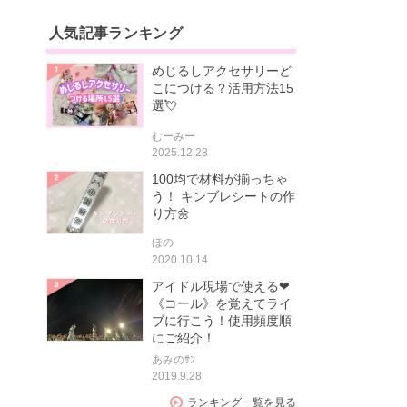
人気記事ランキング
めじるしアクセサリーど
こにつける？活用方法15
選💘
むーみー
2025.12.28
100均で材料が揃っちゃ
う！ キンブレシートの作
り方🌼
ほの
2020.10.14
アイドル現場で使える❤
《コール》を覚えてライ
ブに行こう！使用頻度順
にご紹介！
あみのｻﾝ
2019.9.28
ランキング一覧を見る