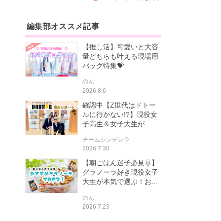
編集部オススメ記事
【推し活】可愛いと大容
量どちらも叶える現場用
バッグ特集💝
のん
2026.8.6
確認中【Z世代はドトー
ルに行かない!?】現役女
子高生＆女子大生が...
チームシンデレラ
2026.7.30
【朝ごはん迷子必見🌞】
グラノーラ好き現役女子
大生が本気で選ぶ！お...
のん
2026.7.23