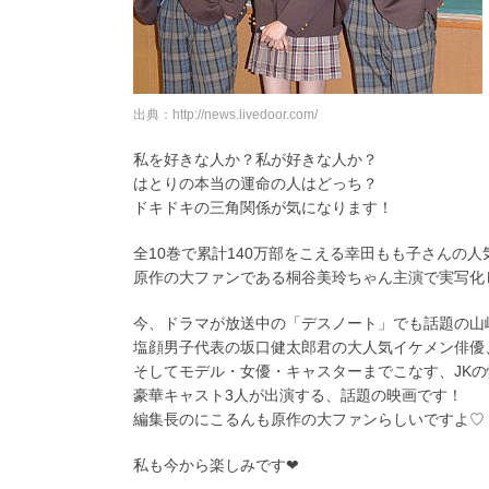
出典：http://news.livedoor.com/
私を好きな人か？私が好きな人か？
はとりの本当の運命の人はどっち？
ドキドキの三角関係が気になります！
全10巻で累計140万部をこえる幸田もも子さんの
原作の大ファンである桐谷美玲ちゃん主演で実写化
今、ドラマが放送中の「デスノート」でも話題の山
塩顔男子代表の坂口健太郎君の大人気イケメン俳優
そしてモデル・女優・キャスターまでこなす、JK
豪華キャスト3人が出演する、話題の映画です！
編集長のにこるんも原作の大ファンらしいですよ♡
私も今から楽しみです❤︎