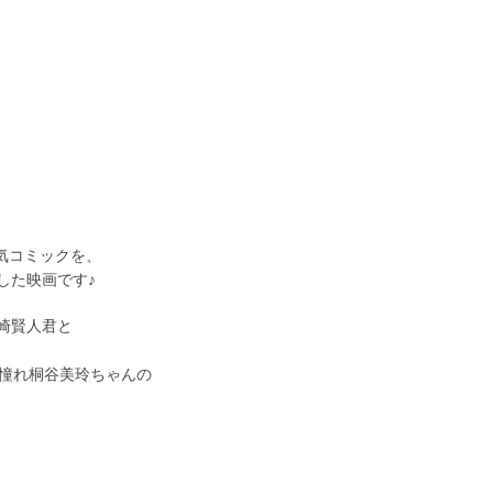
人気コミックを、
した映画です♪
崎賢人君と
、
の憧れ桐谷美玲ちゃんの