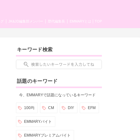
ング
JK&JD編集部メンバー
歴代編集長
EMMARYとは
TOP
キーワード検索
話題のキーワード
今、EMMARYで話題になっているキーワード
100均
CM
DIY
EFM
EMMARYバイト
EMMARYプレミアムバイト