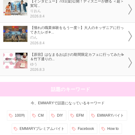
【インタビュー】7/31(金)公開！ディズニーが贈る ＜超＞
実写...
りおん
2026.8.4
【憧れの職業体験をもう一度✨】大人のキッザニアに行っ
てきたレポ✈...
のん
2026.8.4
【原宿】はなまるおばけの期間限定カフェに行ってみた☕
＆竹下通りの...
ゆう
2026.8.3
話題のキーワード
今、EMMARYで話題になっているキーワード
100均
CM
DIY
EFM
EMMARYバイト
EMMARYプレミアムバイト
Facebook
How to