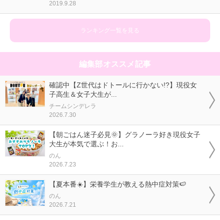
2019.9.28
ランキング一覧を見る
編集部オススメ記事
確認中【Z世代はドトールに行かない!?】現役女
子高生＆女子大生が...
チームシンデレラ
2026.7.30
【朝ごはん迷子必見🌞】グラノーラ好き現役女子
大生が本気で選ぶ！お...
のん
2026.7.23
【夏本番☀️】栄養学生が教える熱中症対策🍉
のん
2026.7.21