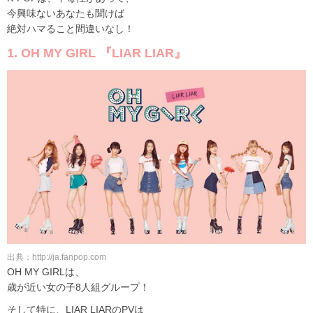
今興味ないあなたも聞けば
絶対ハマること間違いなし！
1. OH MY GIRL 『LIAR LIAR』
出典：http://ja.fanpop.com
OH MY GIRLは、
歳が近い女の子8人組グループ！
そして特に、LIAR LIARのPVは