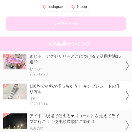
Instagram
K-pop
キーワード一覧
人気記事ランキング
めじるしアクセサリーどこにつける？活用方法15
選💘
むーみー
2025.12.28
100均で材料が揃っちゃう！ キンブレシートの作
り方🌼
ほの
2020.10.14
アイドル現場で使える❤《コール》を覚えてライ
ブに行こう！使用頻度順にご紹介！
あみのｻﾝ