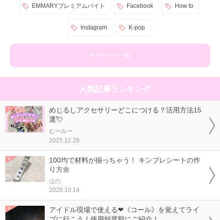
EMMARYプレミアムバイト
Facebook
How to
Instagram
K-pop
キーワード一覧
人気記事ランキング
めじるしアクセサリーどこにつける？活用方法15
選💘
むーみー
2025.12.28
100均で材料が揃っちゃう！ キンブレシートの作
り方🌼
ほの
2020.10.14
アイドル現場で使える❤《コール》を覚えてライ
ブに行こう！使用頻度順にご紹介！