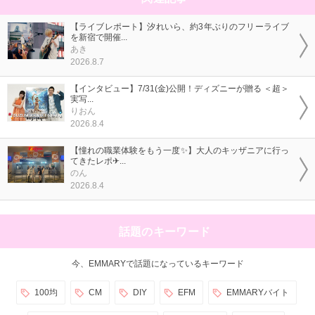
【ライブレポート】汐れいら、約3年ぶりのフリーライブ
を新宿で開催...
あき
2026.8.7
【インタビュー】7/31(金)公開！ディズニーが贈る ＜超＞
実写...
りおん
2026.8.4
【憧れの職業体験をもう一度✨】大人のキッザニアに行っ
てきたレポ✈...
のん
2026.8.4
話題のキーワード
今、EMMARYで話題になっているキーワード
100均
CM
DIY
EFM
EMMARYバイト