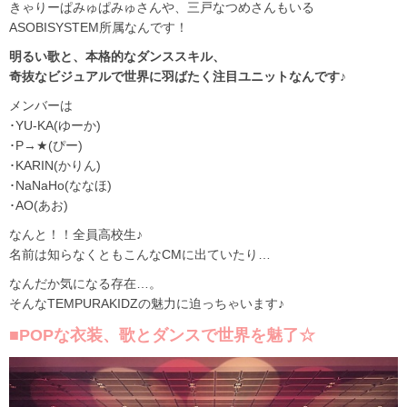
きゃりーぱみゅぱみゅさんや、三戸なつめさんもいる
ASOBISYSTEM所属なんです！
明るい歌と、本格的なダンススキル、
奇抜なビジュアルで世界に羽ばたく注目ユニットなんです♪
メンバーは
･YU-KA(ゆーか)
･P→★(ぴー)
･KARIN(かりん)
･NaNaHo(ななほ)
･AO(あお)
なんと！！全員高校生♪
名前は知らなくともこんなCMに出ていたり…
なんだか気になる存在…。
そんなTEMPURAKIDZの魅力に迫っちゃいます♪
■POPな衣装、歌とダンスで世界を魅了☆