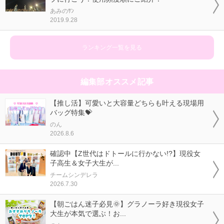
あみのｻﾝ
2019.9.28
ランキング一覧を見る
編集部オススメ記事
【推し活】可愛いと大容量どちらも叶える現場用
バッグ特集💝
のん
2026.8.6
確認中【Z世代はドトールに行かない!?】現役女
子高生＆女子大生が...
チームシンデレラ
2026.7.30
【朝ごはん迷子必見🌞】グラノーラ好き現役女子
大生が本気で選ぶ！お...