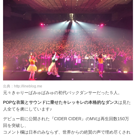
出典：http://lineblog.me
元々きゃりーぱみゅぱみゅの初代バックダンサーだった５人。
POPな衣装とサウンドに乗せたキレッキレの本格的なダンス
は見た
人全てを虜にしています♪
デビュー前に公開された『CIDER CIDER』のMVは再生回数150万
回を突破し、
コメント欄は日本のみならず、世界からの絶賛の声で埋め尽くされ