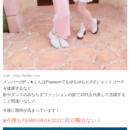
出典：https://twitter.com
メンバーのP→★くんはPopteenでもゆらゆらとの2ショットコーデ
を披露するなど、
歌やダンスのみならずファッションの面で10代を代表して活躍する
こと間違いなし☆
今後に期待が高まっています！
■今後もTEMPURAKIDZに目が離せない！