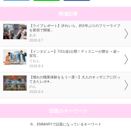
関連記事
【ライブレポート】汐れいら、約3年ぶりのフリーライブ
を新宿で開催...
あき
2026.8.7
【インタビュー】7/31(金)公開！ディズニーが贈る ＜超＞
実写...
りおん
2026.8.4
【憧れの職業体験をもう一度✨】大人のキッザニアに行っ
てきたレポ✈...
のん
2026.8.4
話題のキーワード
今、EMMARYで話題になっているキーワード