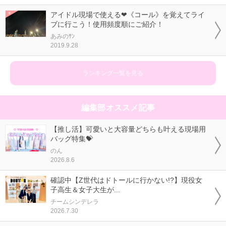
アイドル現場で使える❤《コール》を覚えてライ
ブに行こう！使用頻度順にご紹介！
あみのｻﾝ
2019.9.28
ランキング一覧を見る
編集部オススメ記事
【推し活】可愛いと大容量どちらも叶える現場用
バッグ特集💝
のん
2026.8.6
確認中【Z世代はドトールに行かない!?】現役女
子高生＆女子大生が...
チームシンデレラ
2026.7.30