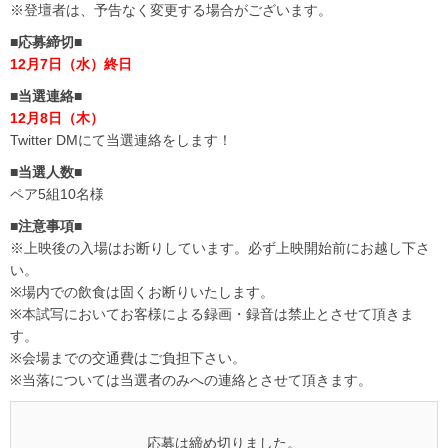
※登壇者は、予告なく変更する場合がございます。
■応募締切■
12月7日（水）終日
■当選連絡■
12月8日（木）
Twitter DMにて当選連絡をします！
■当選人数■
ペア5組10名様
■注意事項■
※上映後の入場はお断りしています。必ず上映開始前にお越し下さ
い。
※場内での飲食は固くお断りいたします。
※本試写においてお客様による録画・録音は禁止とさせて頂きま
す。
※会場までの交通費はご負担下さい。
※当落については当選者のみへの連絡とさせて頂きます。
応募は締め切りました。