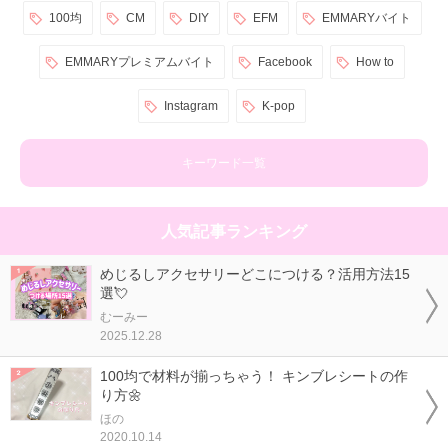
100均
CM
DIY
EFM
EMMARYバイト
EMMARYプレミアムバイト
Facebook
How to
Instagram
K-pop
キーワード一覧
人気記事ランキング
めじるしアクセサリーどこにつける？活用方法15
選💘
むーみー
2025.12.28
100均で材料が揃っちゃう！ キンブレシートの作
り方🌼
ほの
2020.10.14