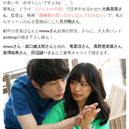
が多い今、めずらしいですよね(゜_゜)
脚本は、ドラマ
「1リットルの涙」
で日本中を泣かせた
大島里美さ
ん
。監督は、映画
『黒崎君の言いなりになんてならない』
で、私た
ちティーンの心を鷲掴みにした
月川翔さん
。
劇中の音楽はなんと
miwaさん
自身が担当。さらに、大人気バンド
androp
の描き下ろし曲も！
miwaさん
・
坂口健太郎さん
を始め、
竜星涼さん
、
真野恵里菜さん
、
泉澤祐希さん
、
田辺誠一さん
など豪華キャストで描きます。