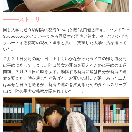
―――ストーリー
同じ大学に通う幼馴染の葵海(miwa)と陸(坂口健太郎)は、バンドThe
Stroboscorpのメンバーである同級生の直也と鉄太、そしてバンドを
サポートする葵海の親友・里奈と共に、充実した大学生活を送って
いた。
７月３１日葵海の誕生日。上手くいかなかったライブの帰り道葵海
は事故にあってしまう。陸は彼女の運命を変えるために事故の１週
間前、７月２４日に時を戻す。動揺する葵海に陸は自分が葵海の運
命を変えた、時を戻したと告げる。お互いの想いが通じあった二人
は幸せな日々を送るが、葵海の運命を変えるためのタイムスリープ
には、陸の重大な秘密が隠されていた＿＿。