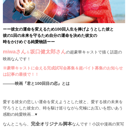
ーー彼女の運命を変えるため100回人生を捧げようとした彼と
彼の1回の未来を守るため自分の運命を決めた彼女の
時をかけめぐる純愛物語ーー
miwaさん
坂口健太郎
さん
＆
の超豪華キャストで描く話題の
映画なんです！
※豪華キャストに会える完成試写会募集＆超バイト募集のお知らせ
は記事の最後で！！
―――映画『君と100回目の恋』とは
愛する彼女の悲しい運命を変えようとした彼と、愛する彼の未来を
守ろうとした彼女の、時を駆け巡りながら究極にお互いを想いあう
感動の純愛映画…♥
完全オリジナル脚本
なんとこちら、
なんです！小説や漫画の実写