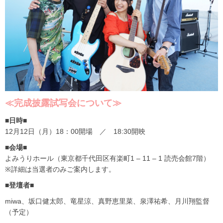
≪完成披露試写会について≫
■日時■
12月12日（月）18：00開場 ／ 18:30開映
■会場■
よみうりホール（東京都千代田区有楽町1 – 11 – 1 読売会館7階）
※詳細は当選者のみご案内します。
■登壇者■
miwa、坂口健太郎、竜星涼、真野恵里菜、泉澤祐希、月川翔監督
（予定）