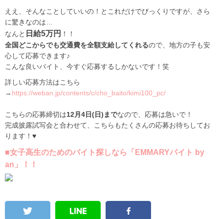
ええ、そんなことしていいの！とこれだけでびっくりですが、さら
に驚きなのは…
日給5万円
なんと
！！
全国どこからでも交通費を全額支給してくれる
ので、地方の子も安
心して応募できます♪
こんな良いバイト、今すぐ応募するしかないです！笑
詳しい応募方法はこちら
→
https://weban.jp/contents/c/cho_baito/kimi100_pc/
こちらの応募締切は
12月4日(日)まで
なので、応募は急いで！
完成披露試写会と合わせて、こちらもたくさんの応募お待ちしてお
ります！♥
■女子高生のためのバイト探しなら「EMMARYバイト by
an」！！