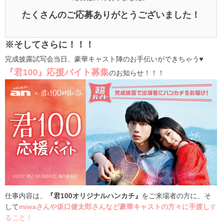
たくさんのご応募ありがとうございました！
※そしてさらに！！！
完成披露試写会当日、豪華キャスト陣のお手伝いができちゃう♥
『君100』応援バイト募集
のお知らせ！！！
仕事内容は、
『君100オリジナルハンカチ』
をご来場者の方に、そ
して
miwaさんや坂口健太郎さんなど豪華キャストの方々に手渡し
す
ること！