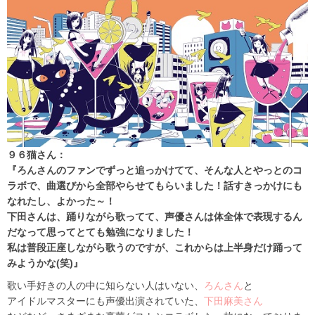
９６猫さん：
『ろんさんのファンでずっと追っかけてて、そんな人とやっとのコ
ラボで、曲選びから全部やらせてもらいました！話すきっかけにも
なれたし、よかった～！
下田さんは、踊りながら歌ってて、声優さんは体全体で表現するん
だなって思ってとても勉強になりました！
私は普段正座しながら歌うのですが、これからは上半身だけ踊って
みようかな(笑)』
歌い手好きの人の中に知らない人はいない、
ろんさん
と
アイドルマスターにも声優出演されていた、
下田麻美さん