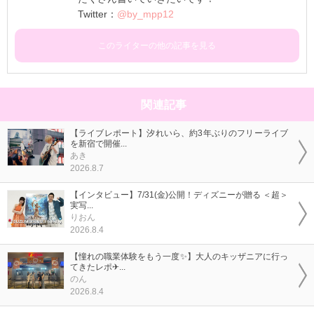
Twitter：
@by_mpp12
このライターの他の記事を見る
関連記事
【ライブレポート】汐れいら、約3年ぶりのフリーライブ
を新宿で開催...
あき
2026.8.7
【インタビュー】7/31(金)公開！ディズニーが贈る ＜超＞
実写...
りおん
2026.8.4
【憧れの職業体験をもう一度✨】大人のキッザニアに行っ
てきたレポ✈...
のん
2026.8.4