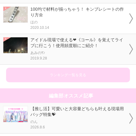
100均で材料が揃っちゃう！ キンブレシートの作
り方🌼
ほの
2020.10.14
アイドル現場で使える❤《コール》を覚えてライ
ブに行こう！使用頻度順にご紹介！
あみのｻﾝ
2019.9.28
ランキング一覧を見る
編集部オススメ記事
【推し活】可愛いと大容量どちらも叶える現場用
バッグ特集💝
のん
2026.8.6