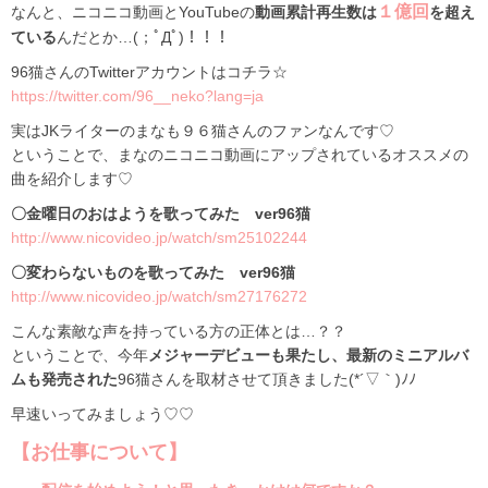
１億回
なんと、ニコニコ動画とYouTubeの
動画累計再生数は
を超え
ている
んだとか…(；ﾟДﾟ)！！！
96猫さんのTwitterアカウントはコチラ☆
https://twitter.com/96__neko?lang=ja
実はJKライターのまなも９６猫さんのファンなんです♡
ということで、まなのニコニコ動画にアップされているオススメの
曲を紹介します♡
〇金曜日のおはようを歌ってみた ver96猫
http://www.nicovideo.jp/watch/sm25102244
〇変わらないものを歌ってみた ver96猫
http://www.nicovideo.jp/watch/sm27176272
こんな素敵な声を持っている方の正体とは…？？
ということで、今年
メジャーデビューも果たし、最新のミニアルバ
ムも発売された
96猫さんを取材させて頂きました(*´▽｀)ﾉﾉ
早速いってみましょう♡♡
【お仕事について】