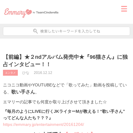
【前編】★２ndアルバム発売中★『96猫さん』に独
占インタビュー！！
ひな
2016.12.12
エンタメ
ニコニコ動画やYOUTUBEなどで「歌ってみた」動画を投稿してい
歌い手さん
る、
。
エマリーの記事でも何度か取り上げさせて頂きました☆
『毎月のようにLIVEに行くJKライターMが教える！“歌い手さん”
ってどんな人たち？？？』
https://emmary.jp/entertainment/20161204/