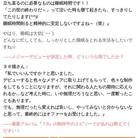
立ち直るのに必要なものは睡眠時間です！！
「この世の終わりだ～」って泣いた時も寝て起きたら、すっきりし
てたりします(^^)/
睡眠時間削ると精神的に安定しないですよね～（笑）』
やはり、睡眠は大切(´･ᵕ･`)
どんなに忙しくても、しっかりとした睡眠をとれる生活をしたいで
すね☆
――メジャーデビューが決定した時、どういう心境でしたか？
９６猫さん：
『私でいいんですか？と思いました。
デビューすると色々なメディアに取り上げてもらって、色々な制作
をしてもうことになりますが、それに関わる人たちの期待に応えら
れるか…など考えた時に、いや無理だろうなと思い、一度断ったこ
ともあります。
でも、無理だったら変えれば良いし、やってみないと分からないな
と思って、最終的にはオファーをお受けしました。』
――最新アルバム『７S』の制作中のエピソードがあれは教えてく
ださい！