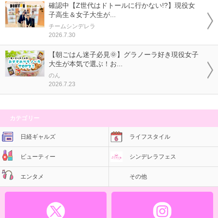
確認中【Z世代はドトールに行かない!?】現役女
子高生＆女子大生が...
チームシンデレラ
2026.7.30
【朝ごはん迷子必見🌞】グラノーラ好き現役女子
大生が本気で選ぶ！お...
のん
2026.7.23
カテゴリー
日経ギャルズ
ライフスタイル
ビューティー
シンデレラフェス
エンタメ
その他