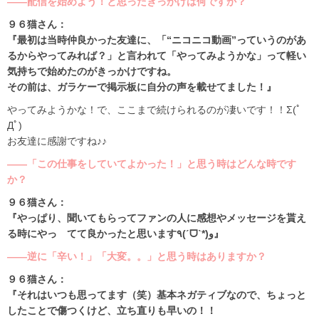
――配信を始めよう！と思ったきっかけは何ですか？
９６猫さん：
『最初は当時仲良かった友達に、「“ニコニコ動画”っていうのがあ
るからやってみれば？」と言われて「やってみようかな」って軽い
気持ちで始めたのがきっかけですね。
その前は、ガラケーで掲示板に自分の声を載せてました！』
やってみようかな！で、ここまで続けられるのが凄いです！！Σ(ﾟ
Дﾟ)
お友達に感謝ですね♪♪
――「この仕事をしていてよかった！」と思う時はどんな時です
か？
９６猫さん：
『やっぱり、聞いてもらってファンの人に感想やメッセージを貰え
る時にやっ てて良かったと思います٩(ˊᗜˋ*)و』
――逆に「辛い！」「大変。。」と思う時はありますか？
９６猫さん：
『それはいつも思ってます（笑）基本ネガティブなので、ちょっと
したことで傷つくけど、立ち直りも早いの！！