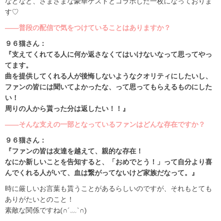
などなど、さまざまな豪華ゲストとコラボした一枚になっておりま
す♡
――普段の配信で気をつけていることはありますか？
９６猫さん：
『支えてくれてる人に何か返さなくてはいけないなって思ってやっ
てます。
曲を提供してくれる人が後悔しないようなクオリティにしたいし、
ファンの皆には聞いてよかったな、って思ってもらえるものにした
い！
周りの人から貰った分は返したい！！』
――そんな支えの一部となっているファンはどんな存在ですか？
９６猫さん：
『ファンの皆は友達を越えて、親的な存在！
なにか新しいことを告知すると、「おめでとう！」って自分より喜
んでくれる人がいて、血は繋がってないけど家族だなって。』
時に厳しいお言葉も貰うことがあるらしいのですが、それもとても
ありがたいとのこと！
素敵な関係ですね(∩´﹏`∩)