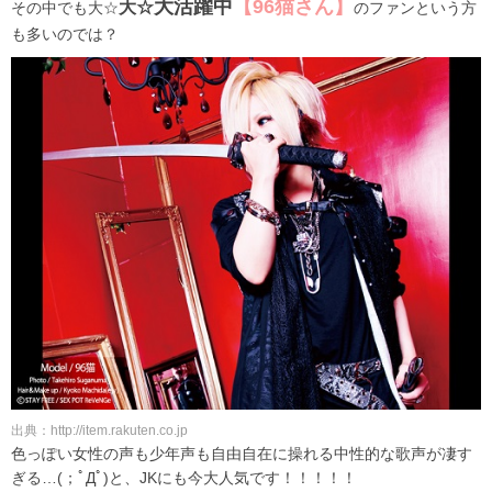
大活躍中
【96猫さん】
大☆
その中でも大☆
のファンという方
も多いのでは？
出典：http://item.rakuten.co.jp
色っぽい女性の声も少年声も自由自在に操れる中性的な歌声が凄す
ぎる…(；ﾟДﾟ)と、JKにも今大人気です！！！！！