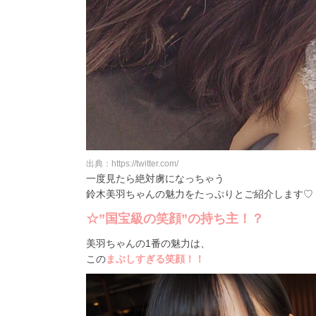
出典：https://twitter.com/
一度見たら絶対虜になっちゃう
鈴木美羽ちゃんの魅力をたっぷりとご紹介します♡
☆”国宝級の笑顔”の持ち主！？
美羽ちゃんの1番の魅力は、
この
まぶしすぎる笑顔！！