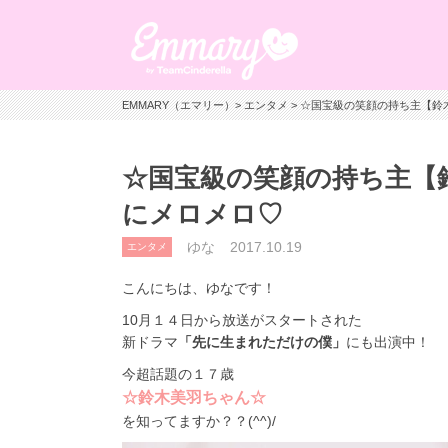
EMMARY（エマリー）
>
エンタメ
> ☆国宝級の笑顔の持ち主【
☆国宝級の笑顔の持ち主【
にメロメロ♡
ゆな
2017.10.19
エンタメ
こんにちは、ゆなです！
10月１４日から放送がスタートされた
新ドラマ
「先に生まれただけの僕」
にも出演中！
今超話題の１７歳
☆鈴木美羽ちゃん☆
を知ってますか？？(^^)/