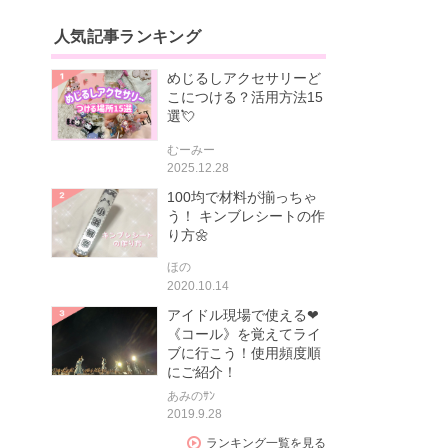
人気記事ランキング
めじるしアクセサリーど
こにつける？活用方法15
選💘
むーみー
2025.12.28
100均で材料が揃っちゃ
う！ キンブレシートの作
り方🌼
ほの
2020.10.14
アイドル現場で使える❤
《コール》を覚えてライ
ブに行こう！使用頻度順
にご紹介！
あみのｻﾝ
2019.9.28
ランキング一覧を見る