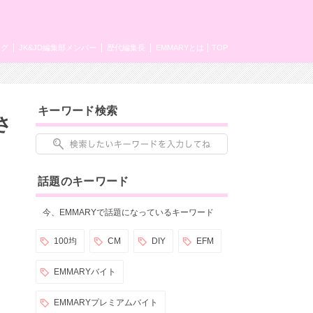
ング
JK&JD編集部メンバー
歴代編集長
EMMARYとは
TOP
キーワード検索
さ
話題のキーワード
今、EMMARYで話題になっているキーワード
100均
CM
DIY
EFM
EMMARYバイト
EMMARYプレミアムバイト