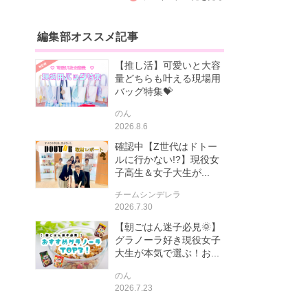
編集部オススメ記事
【推し活】可愛いと大容
量どちらも叶える現場用
バッグ特集💝
のん
2026.8.6
確認中【Z世代はドトー
ルに行かない!?】現役女
子高生＆女子大生が...
チームシンデレラ
2026.7.30
【朝ごはん迷子必見🌞】
グラノーラ好き現役女子
大生が本気で選ぶ！お...
のん
2026.7.23