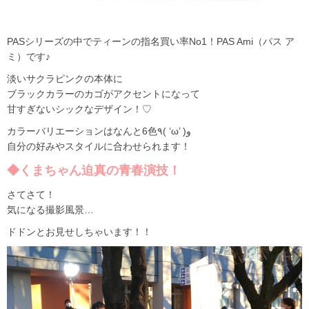
PASシリーズの中でティーンの指名買い率No1！PAS Ami（パス ア
ミ）です♪
淡いサクラピンクの本体に
ブラックカラーのカゴがアクセントになって
甘すぎないシックなデザイン！♡
カラーバリエーションはなんと6色٩( ‘ω’ )و
自分の好みやスタイルに合わせられます！
◆くまちゃん迫真の青春演技！
さてさて！
気になる撮影風景…
ドドンとお見せしちゃいます！！