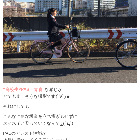
“高校生×PAS＝青春”
な感じが
とても楽しそうな撮影です(ﾟ∀ﾟ)★
それにしても…
こんなに急な坂道を立ち漕ぎもせずに
スイスイと登っていくなんて∑(ﾟДﾟ)
PASのアシスト性能が