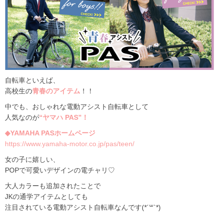
自転車といえば、
高校生の
青春のアイテム
！！
中でも、おしゃれな電動アシスト自転車として
人気なのが
“ヤマハ PAS”！
◆YAMAHA PASホームページ
https://www.yamaha-motor.co.jp/pas/teen/
女の子に嬉しい、
POPで可愛いデザインの電チャリ♡
大人カラーも追加されたことで
JKの通学アイテムとしても
注目されている電動アシスト自転車なんです(*´꒳`*)