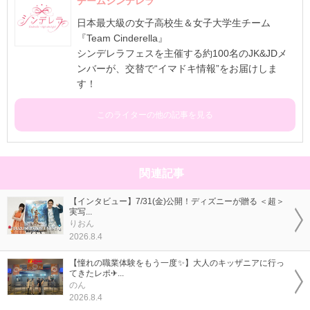
チームシンデレラ
日本最大級の女子高校生＆女子大学生チーム
『Team Cinderella』
シンデレラフェスを主催する約100名のJK&JDメ
ンバーが、交替で“イマドキ情報”をお届けしま
す！
このライターの他の記事を見る
関連記事
【インタビュー】7/31(金)公開！ディズニーが贈る ＜超＞
実写...
りおん
2026.8.4
【憧れの職業体験をもう一度✨】大人のキッザニアに行っ
てきたレポ✈...
のん
2026.8.4