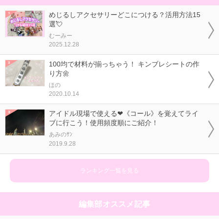
めじるしアクセサリーどこにつける？活用方法15
選💘
むーみー
2025.12.28
100均で材料が揃っちゃう！ キンブレシートの作
り方🌼
ほの
2020.10.14
アイドル現場で使える❤《コール》を覚えてライ
ブに行こう！使用頻度順にご紹介！
あみのｻﾝ
2019.9.28
ランキング一覧を見る
編集部オススメ記事