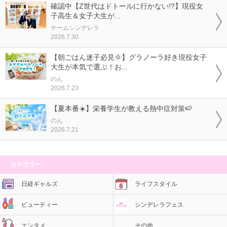
確認中【Z世代はドトールに行かない!?】現役女
子高生＆女子大生が...
チームシンデレラ
2026.7.30
【朝ごはん迷子必見🌞】グラノーラ好き現役女子
大生が本気で選ぶ！お...
のん
2026.7.23
【夏本番☀️】栄養学生が教える熱中症対策🍉
のん
2026.7.21
カテゴリー
日経ギャルズ
ライフスタイル
ビューティー
シンデレラフェス
エンタメ
その他