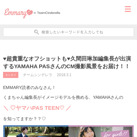
♥超貴重なオフショットも♥久間田琳加編集長が出演
するYAMAHA PASさんのCM撮影風景をお届け！！
チームシンデレラ
2018.3.1
エンタメ
EMMARY読者のみなさん！
くまちゃん編集長がイメージモデルを務める、YAMAHAさんの
＼ ♡ヤマハPAS TEEN♡ ／
を知ってますか？？♡