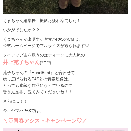
くまちゃん編集長、撮影お疲れ様でした！
いかがでしたか？？
くまちゃんが出演するヤマハPASのCMは、
公式ホームページでフルサイズが観られます♡
タイアップ曲を歌うのはティーンに大人気の！
井上苑子ちゃん
(*´꒳`*)
苑子ちゃんの『HeartBeat』と合わせて
繰り広げられるPASとの青春映像は、
とっても素敵な作品になっているので
皆さん是非、観てみてくださいね！！
さらに…！！
今、ヤマハPASでは、
＼♡青春アシストキャンペーン♡／