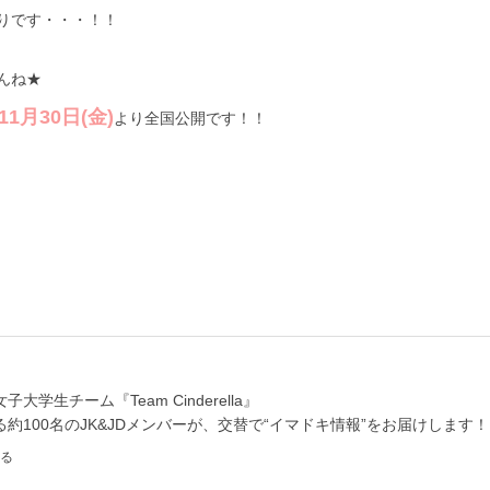
りです・・・！！
んね★
月30日(金)
より全国公開です！！
学生チーム『Team Cinderella』
約100名のJK&JDメンバーが、交替で“イマドキ情報”をお届けします！
る