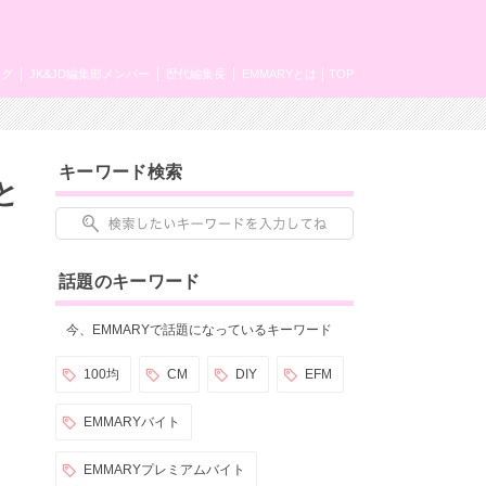
ング
JK&JD編集部メンバー
歴代編集長
EMMARYとは
TOP
キーワード検索
と
話題のキーワード
今、EMMARYで話題になっているキーワード
100均
CM
DIY
EFM
EMMARYバイト
EMMARYプレミアムバイト