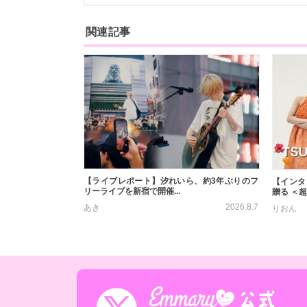
関連記事
【ライブレポート】汐れいら、約3年ぶりのフ
【インタ
リーライブを新宿で開催...
贈る ＜超
2026.8.7
あき
りおん