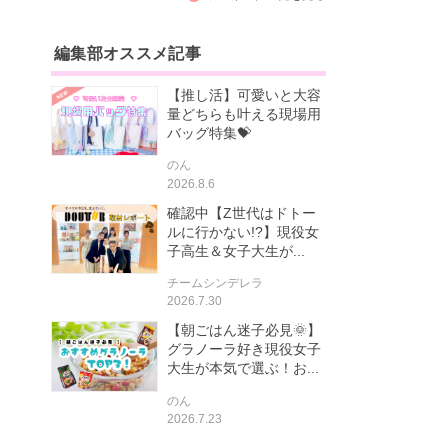
編集部オススメ記事
【推し活】可愛いと大容
量どちらも叶える現場用
バッグ特集💝
のん
2026.8.6
確認中【Z世代はドトー
ルに行かない!?】現役女
子高生＆女子大生が...
チームシンデレラ
2026.7.30
【朝ごはん迷子必見🌞】
グラノーラ好き現役女子
大生が本気で選ぶ！お...
のん
2026.7.23