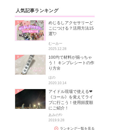
人気記事ランキング
めじるしアクセサリーど
こにつける？活用方法15
選💘
むーみー
2025.12.28
100均で材料が揃っちゃ
う！ キンブレシートの作
り方🌼
ほの
2020.10.14
アイドル現場で使える❤
《コール》を覚えてライ
ブに行こう！使用頻度順
にご紹介！
あみのｻﾝ
2019.9.28
ランキング一覧を見る