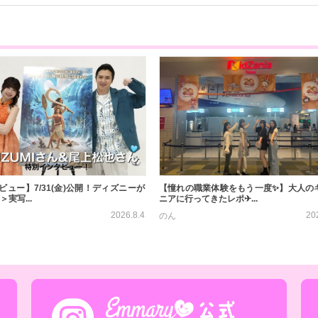
ビュー】7/31(金)公開！ディズニーが
【憧れの職業体験をもう一度✨】大人の
＞実写...
ニアに行ってきたレポ✈...
2026.8.4
20
のん