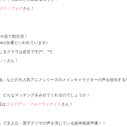
ジー・フォイ
さん！
キキ役で初主演！
o1女優といわれています♪
クララは必見です(*^。^*)
レイ
さん！
場版』などの大人気アニメシリーズのメインキャラクターの声を担当する
、どんなマッチングをみせてくれるのでしょうか！
役は
ジェイデン・フォーラ＝ナイト
さん！
』で主人公・黒子テツヤの声を演じている超本格派声優！！