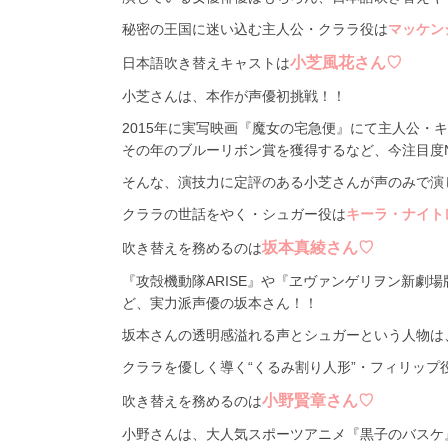
秘密の王国に迷い込む主人公・クララ役は
マッケン
小芝風花さん♡
日本語吹き替えキャストは
小芝さんは、本作が声優初挑戦！！
2015年に実写映画『魔女の宅急便』にて主人公・
その年のブルーリボン賞を獲得するなど、今注目度N
そんな、演技力に定評のある小芝さんが声のみで演じる
クララの世話をやく・シュガー役は
キーラ・ナイト
坂本真綾さん♡
吹き替えを務めるのは
『攻殻機動隊ARISE』や『ヱヴァンゲリヲン新劇
ど、実力派声優の坂本さん！！
坂本さんの透明感溢れる声とシュガーという人物は
クララを優しく導く“くるみ割り人形”・フィリップ
小野賢章さん♡
吹き替えを務めるのは
小野さんは、大人気スポーツアニメ『黒子のバスケ