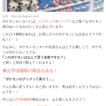
出典：https://instagram.com/
ポケモンセンターには、
ピカチュウ
や
イーブイ
など様々なポケモン
達のぬいぐるみがたくさん並んでいます♪
これだけ種類があれば、お気に入りのポケモンにも出会えそうです
ね！(´ｰ｀)
ちなみに、ポケモンセンターの店員さんはとても優しくて、ポケモ
ンが分からない人でも、
｢このポケモンはなんて言う名前ですか？｣
と聞くと笑顔で教えてくれますよ！
◆お手頃価格の商品もある！
「ポケモンのグッズって高そう…」
そんな風に思う方もいると思いますが、実は必ずしもそうではない
んです！！
中には
お手頃価格
の商品もあり、お土産にもオススメ♡