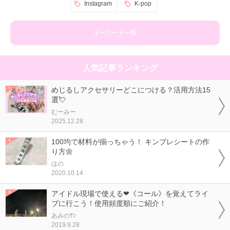
Instagram
K-pop
キーワード一覧
人気記事ランキング
めじるしアクセサリーどこにつける？活用方法15
選💘
むーみー
2025.12.28
100均で材料が揃っちゃう！ キンブレシートの作
り方🌼
ほの
2020.10.14
アイドル現場で使える❤《コール》を覚えてライ
ブに行こう！使用頻度順にご紹介！
あみのｻﾝ
2019.9.28