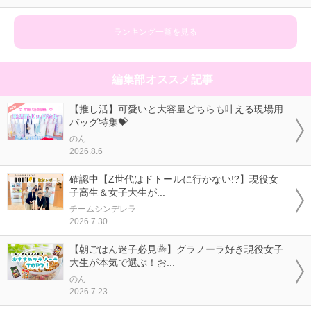
ランキング一覧を見る
編集部オススメ記事
【推し活】可愛いと大容量どちらも叶える現場用
バッグ特集💝
のん
2026.8.6
確認中【Z世代はドトールに行かない!?】現役女
子高生＆女子大生が...
チームシンデレラ
2026.7.30
【朝ごはん迷子必見🌞】グラノーラ好き現役女子
大生が本気で選ぶ！お...
のん
2026.7.23