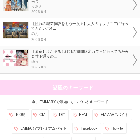
実写...
りおん
2026.8.4
【憧れの職業体験をもう一度✨】大人のキッザニアに行っ
てきたレポ✈...
のん
2026.8.4
【原宿】はなまるおばけの期間限定カフェに行ってみた☕
＆竹下通りの...
ゆう
2026.8.3
話題のキーワード
今、EMMARYで話題になっているキーワード
100均
CM
DIY
EFM
EMMARYバイト
EMMARYプレミアムバイト
Facebook
How to