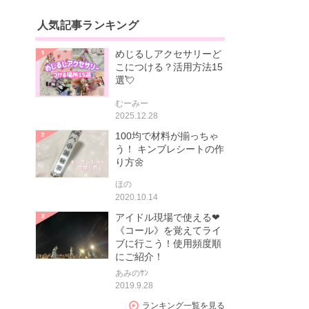
人気記事ランキング
めじるしアクセサリーど
こにつける？活用方法15
選💘
むーみー
2025.12.28
100均で材料が揃っちゃ
う！ キンブレシートの作
り方🌼
ほの
2020.10.14
アイドル現場で使える❤
《コール》を覚えてライ
ブに行こう！使用頻度順
にご紹介！
あみのｻﾝ
2019.9.28
ランキング一覧を見る