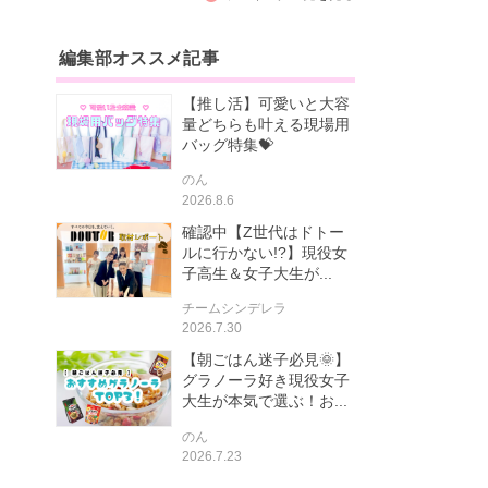
編集部オススメ記事
【推し活】可愛いと大容
量どちらも叶える現場用
バッグ特集💝
のん
2026.8.6
確認中【Z世代はドトー
ルに行かない!?】現役女
子高生＆女子大生が...
チームシンデレラ
2026.7.30
【朝ごはん迷子必見🌞】
グラノーラ好き現役女子
大生が本気で選ぶ！お...
のん
2026.7.23