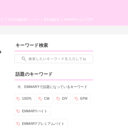
ング
JK&JD編集部メンバー
歴代編集長
EMMARYとは
TOP
キーワード検索
ハ
話題のキーワード
今、EMMARYで話題になっているキーワード
100均
CM
DIY
EFM
EMMARYバイト
EMMARYプレミアムバイト