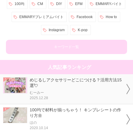
100均
CM
DIY
EFM
EMMARYバイト
EMMARYプレミアムバイト
Facebook
How to
Instagram
K-pop
キーワード一覧
人気記事ランキング
めじるしアクセサリーどこにつける？活用方法15
選💘
むーみー
2025.12.28
100均で材料が揃っちゃう！ キンブレシートの作
り方🌼
ほの
2020.10.14