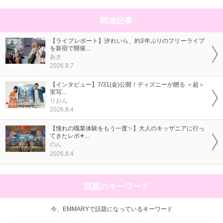
関連記事
【ライブレポート】汐れいら、約3年ぶりのフリーライブ
を新宿で開催...
あき
2026.8.7
【インタビュー】7/31(金)公開！ディズニーが贈る ＜超＞
実写...
りおん
2026.8.4
【憧れの職業体験をもう一度✨】大人のキッザニアに行っ
てきたレポ✈...
のん
2026.8.4
話題のキーワード
今、EMMARYで話題になっているキーワード