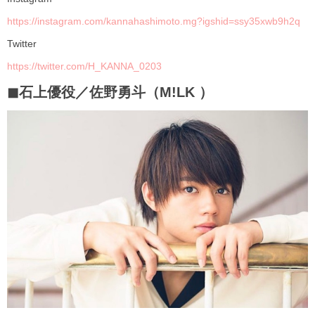
https://instagram.com/kannahashimoto.mg?igshid=ssy35xwb9h2q
︎Twitter
https://twitter.com/H_KANNA_0203
◼︎石上優役／佐野勇斗（M!LK ）