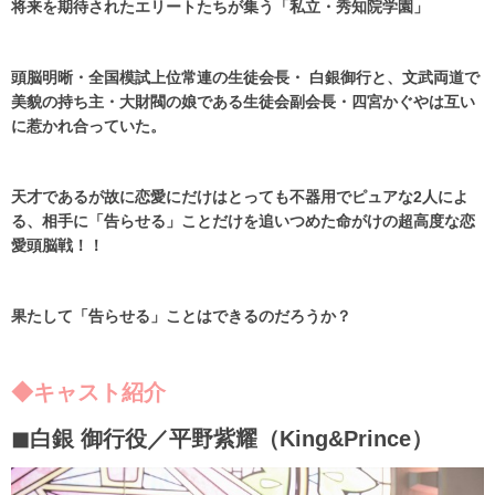
将来を期待されたエリートたちが集う「私立・秀知院学園」
頭脳明晰・全国模試上位常連の生徒会長・ 白銀御行と、文武両道で
美貌の持ち主・大財閥の娘である生徒会副会長・四宮かぐやは互い
に惹かれ合っていた。
天才であるが故に恋愛にだけはとっても不器用でピュアな2人によ
る、相手に「告らせる」ことだけを追いつめた命がけの超高度な恋
愛頭脳戦！！
果たして「告らせる」ことはできるのだろうか？
◆キャスト紹介
◼︎白銀 御行役／平野紫耀（King&Prince）