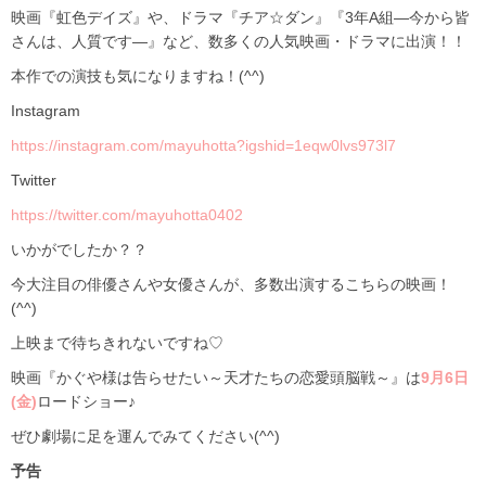
映画『虹色デイズ』や、ドラマ『チア☆ダン』『3年A組―今から皆
さんは、人質です―』など、数多くの人気映画・ドラマに出演！！
本作での演技も気になりますね！(^^)
Instagram
https://instagram.com/mayuhotta?igshid=1eqw0lvs973l7
Twitter
https://twitter.com/mayuhotta0402
いかがでしたか？？
今大注目の俳優さんや女優さんが、多数出演するこちらの映画！
(^^)
上映まで待ちきれないですね♡
映画『かぐや様は告らせたい～天才たちの恋愛頭脳戦～』は
9月6日
(金)
ロードショー♪
ぜひ劇場に足を運んでみてください(^^)
予告