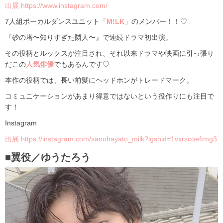
出展 https://www.instagram.com/
7人組ボーカルダンスユニット
「M!LK」
のメンバー！！♡
『砂の塔〜知りすぎた隣人〜』で連続ドラマ初出演。
その役柄とルックスが注目され、それ以来ドラマや映画に引っ張り
だこの
人気俳優
でもあるんです♡
本作の役柄では、長い前髪にヘッドホンがトレードマーク。
コミュニケーションがあまり得意ではないという役作りにも注目で
す！
Instagram
出展 https://instagram.com/sanohayato_milk?igshid=1vxrscoeftmg3
■翼役／ゆうたろう