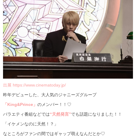
出展 https://www.cinematoday.jp/
昨年デビューした、大人気のジャニーズグループ
「King&Prince」
のメンバー！！♡
バラエティ番組などでは
“天然発言”
でも話題になりました！！
「イケメンなのに天然！？」
なところがファンの間ではギャップ萌えなんだとか♡