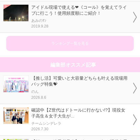
アイドル現場で使える❤《コール》を覚えてライ
ブに行こう！使用頻度順にご紹介！
あみのｻﾝ
2019.9.28
ランキング一覧を見る
編集部オススメ記事
【推し活】可愛いと大容量どちらも叶える現場用
バッグ特集💝
のん
2026.8.6
確認中【Z世代はドトールに行かない!?】現役女
子高生＆女子大生が...
チームシンデレラ
2026.7.30