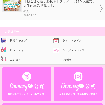
【朝ごはん迷子必見🌞】グラノーラ好き現役女子
大生が本気で選ぶ！お...
のん
2026.7.23
カテゴリー
日経ギャルズ
ライフスタイル
ビューティー
シンデレラフェス
エンタメ
その他