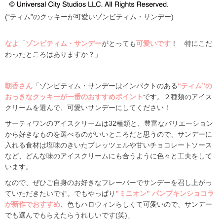
(“ティム”のクッキーが可愛いゾンビティム・サンデー)
なよ
「
ゾンビティム・サンデー
がとっても
可愛いです
！ 特にこだ
わったところはありますか？」
朝香さん
「ゾンビティム・サンデーはインパクトのある
“
ティム”の
おっきなクッキーが一番のおすすめポイント
です。２種類のアイス
クリームを選んで、可愛いサンデーにしてください！
サーティワンのアイスクリームは32種類と、豊富なバリエーション
から好きなものを選べるのがいいところだと思うので、サンデーに
入れる食材は塩味のきいたプレッツェルや甘いチョコレートソース
など、どんな味のアイスクリームにも合うように色々と工夫をして
います。
なので、ぜひご自身のお好きなフレーバーでサンデーを召し上がっ
ていただきたいです。でもやっぱり
”ミニオン” パンプキンショコラ
が新作でおすすめ
、色もハロウィンらしくて可愛いので、サンデー
でも選んでもらえたらうれしいです(笑)」