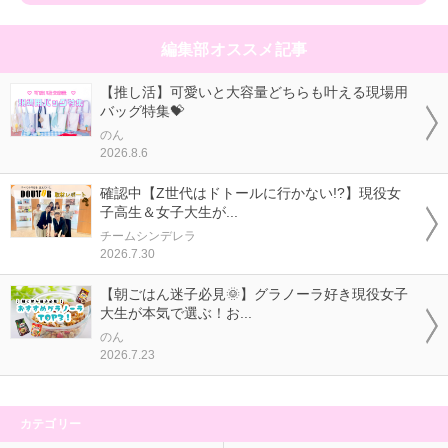
編集部オススメ記事
【推し活】可愛いと大容量どちらも叶える現場用
バッグ特集💝
のん
2026.8.6
確認中【Z世代はドトールに行かない!?】現役女
子高生＆女子大生が...
チームシンデレラ
2026.7.30
【朝ごはん迷子必見🌞】グラノーラ好き現役女子
大生が本気で選ぶ！お...
のん
2026.7.23
カテゴリー