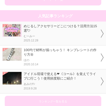
人気記事ランキング
めじるしアクセサリーどこにつける？活用方法15
選💘
むーみー
2025.12.28
100均で材料が揃っちゃう！ キンブレシートの作
り方🌼
ほの
2020.10.14
アイドル現場で使える❤《コール》を覚えてライ
ブに行こう！使用頻度順にご紹介！
あみのｻﾝ
2019.9.28
ランキング一覧を見る