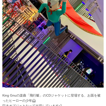
King Gnuの楽曲「飛行艇」のCDジャケットに登場する、お面を被
ったヒーローの少年🦸
巨大オブジェとなって出現しています💨