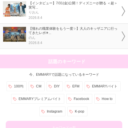
【インタビュー】7/31(金)公開！ディズニーが贈る ＜超＞
実写...
りおん
2026.8.4
【憧れの職業体験をもう一度✨】大人のキッザニアに行っ
てきたレポ✈...
のん
2026.8.4
話題のキーワード
今、EMMARYで話題になっているキーワード
100均
CM
DIY
EFM
EMMARYバイト
EMMARYプレミアムバイト
Facebook
How to
Instagram
K-pop
キーワード一覧