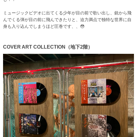
ミュージックビデオに出てくる少年が目の前で歌い出し、銃から飛
んでくる弾が目の前に飛んできたりと、迫力満点で独特な世界に自
身も入り込んでしまうほど圧巻です、、😳
COVER ART COLLECTION
（地下
2
階）