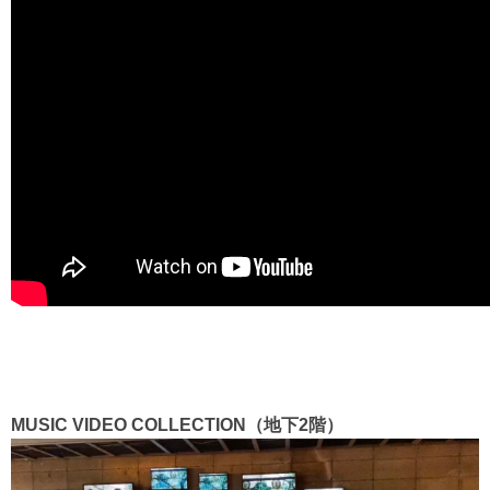
MUSIC VIDEO COLLECTION
（地下
2
階）