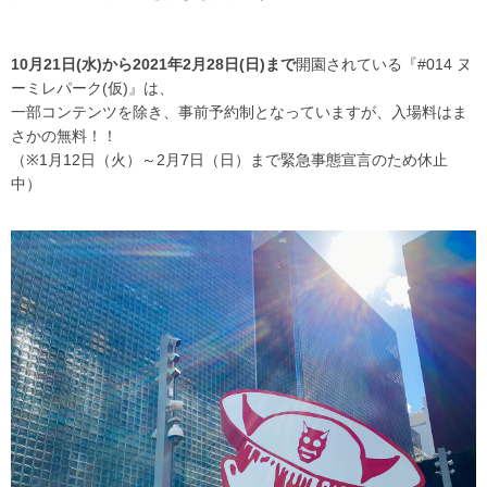
10月21日(水)から2021年2月28日(日)まで
開園されている『#014 ヌ
ーミレパーク(仮)』は、
一部コンテンツを除き、事前予約制となっていますが、入場料はま
さかの無料！！
（
※
1
月
12
日（火）～
2
月
7
日（日）まで緊急事態宣言のため休止
中）