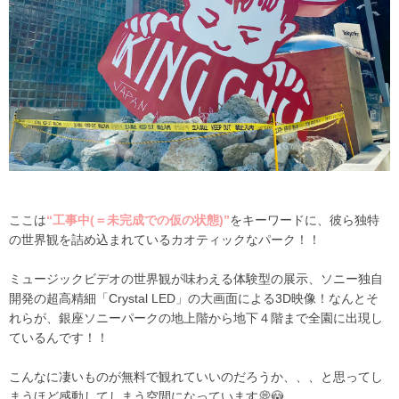
ここは
“工事中(＝未完成での仮の状態)”
をキーワードに、彼ら独特
の世界観を詰め込まれているカオティックなパーク！！
ミュージックビデオの世界観が味わえる体験型の展示、ソニー独自
開発の超高精細「Crystal LED」の大画面による3D映像！なんとそ
れらが、銀座ソニーパークの
地上階
から地下４階まで全園に出現し
ているんです！！
こんなに凄いものが無料で観れていいのだろうか、、、と思ってし
まうほど感動してしまう空間になっています💭😳