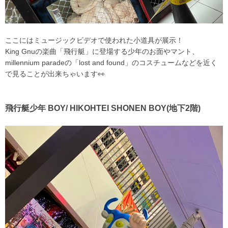
ここにはミュージックビデオで使われた小道具が展示！
King Gnuの楽曲「飛行艇」に登場する少年のお面やマント、
millennium paradeの「lost and found」のコスチュームなどを近く
で見ることが出来ちゃいます👀
飛行艇少年 BOY/ HIKOHTEI SHONEN BOY(地下2階)