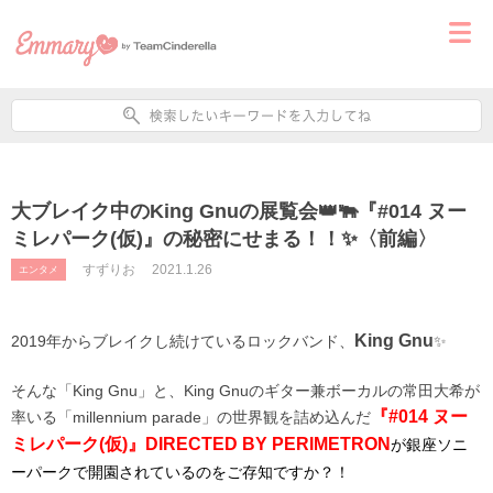
大ブレイク中のKing Gnuの展覧会👑🐃『#014 ヌー
ミレパーク(仮)』の秘密にせまる！！✨〈前編〉
すずりお
2021.1.26
エンタメ
King Gnu
2019年からブレイクし続けているロックバンド、
✨
そんな「King Gnu」と、King Gnuのギター兼ボーカルの常田大希が
『#014 ヌー
率いる「millennium parade」の世界観を詰め込んだ
ミレパーク(仮)』
DIRECTED BY PERIMETRON
が銀座ソニ
ーパークで開園されているのをご存知ですか？！