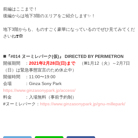
前編はここまで！
後編からは地下3階のエリアをご紹介します✨！
地下3階からも、ものすごく豪華になっているのでぜひ見てみてくだ
さいね❣️🙈
◼️
『
#014
ヌーミレパーク
(
仮
)
』
DIRECTED BY PERIMETRON
開催期間 ：
2021年2月28日(日)まで
（
※
1
月
12
（火）～
2
月
7
日
（日）は緊急事態宣言のため休止中）
開催時間 ：11:00〜19:00
会場 ：Ginza Sony Park
https://www.ginzasonypark.jp/access/
料金 ：入場無料（事前予約制）
#
ヌーミレパーク：
https://www.ginzasonypark.jp/gnu-millepark/