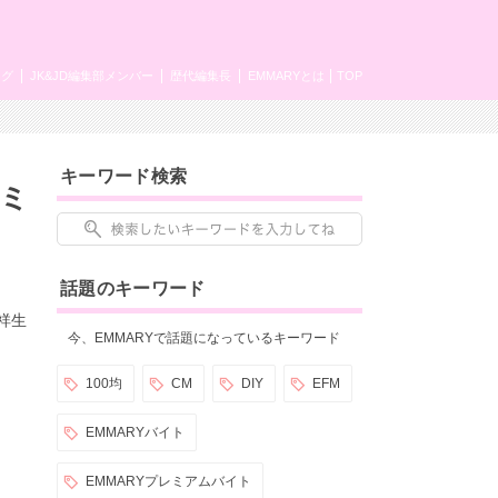
ング
JK&JD編集部メンバー
歴代編集長
EMMARYとは
TOP
キーワード検索
＆ミ
話題のキーワード
祥生
今、EMMARYで話題になっているキーワード
100均
CM
DIY
EFM
EMMARYバイト
EMMARYプレミアムバイト