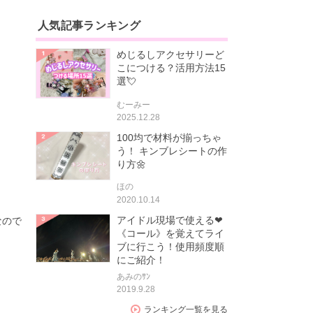
人気記事ランキング
めじるしアクセサリーど
こにつける？活用方法15
選💘
むーみー
2025.12.28
100均で材料が揃っちゃ
う！ キンブレシートの作
り方🌼
ほの
2020.10.14
アイドル現場で使える❤
なので
《コール》を覚えてライ
ブに行こう！使用頻度順
にご紹介！
あみのｻﾝ
2019.9.28
ランキング一覧を見る