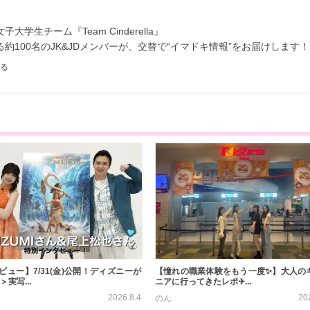
学生チーム『Team Cinderella』
約100名のJK&JDメンバーが、交替で“イマドキ情報”をお届けします！
る
ビュー】7/31(金)公開！ディズニーが
【憧れの職業体験をもう一度✨】大人の
＞実写...
ニアに行ってきたレポ✈...
2026.8.4
20
のん