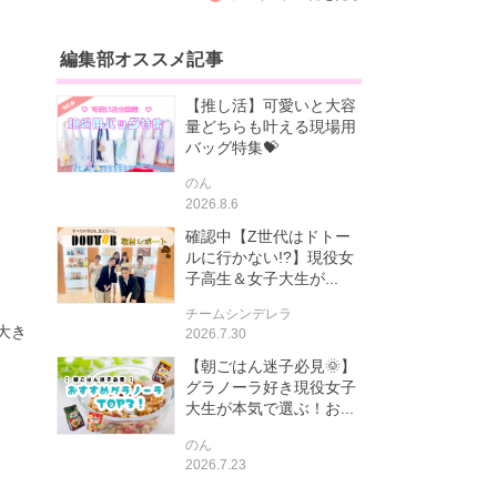
編集部オススメ記事
【推し活】可愛いと大容
量どちらも叶える現場用
バッグ特集💝
のん
2026.8.6
確認中【Z世代はドトー
ルに行かない!?】現役女
子高生＆女子大生が...
チームシンデレラ
大き
2026.7.30
【朝ごはん迷子必見🌞】
グラノーラ好き現役女子
大生が本気で選ぶ！お...
のん
2026.7.23