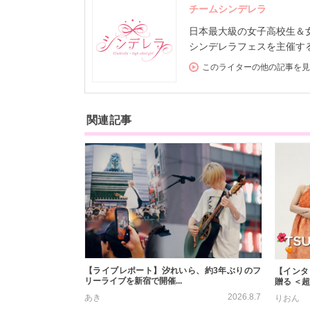
チームシンデレラ
日本最大級の女子高校生＆女子大
シンデレラフェスを主催する
このライターの他の記事を見
関連記事
【ライブレポート】汐れいら、約3年ぶりのフ
【インタ
リーライブを新宿で開催...
贈る ＜超
2026.8.7
あき
りおん