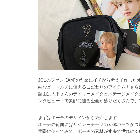
JO1のファン“JAM”のためにイチから考えて作ったオ
納など、マルチに使えるこだわりのアイテム！さらに
誌面は大平さんのデイリーメイクとステージメイク
ンタビューまで素顔に迫る企画が盛りだくさんで
まずはポーチのデザインから紹介します！
ポーチの前面にはサインモチーフの立体パーツがつ
実際に使ってみて、ポーチの素材が
丈夫
で
汚れにく