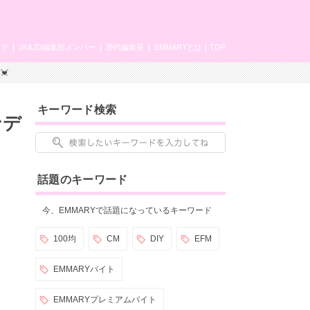
ング
JK&JD編集部メンバー
歴代編集長
EMMARYとは
TOP
💓
キーワード検索
ンデ
話題のキーワード
今、EMMARYで話題になっているキーワード
100均
CM
DIY
EFM
EMMARYバイト
EMMARYプレミアムバイト