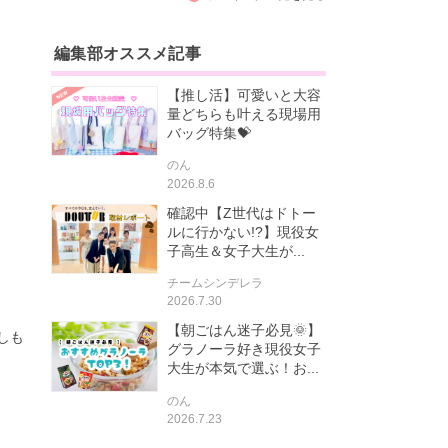
編集部オススメ記事
【推し活】可愛いと大容
量どちらも叶える現場用
バッグ特集💝
のん
2026.8.6
確認中【Z世代はドトー
ルに行かない!?】現役女
子高生＆女子大生が...
チームシンデレラ
2026.7.30
【朝ごはん迷子必見🌞】
しも
グラノーラ好き現役女子
大生が本気で選ぶ！お...
のん
2026.7.23