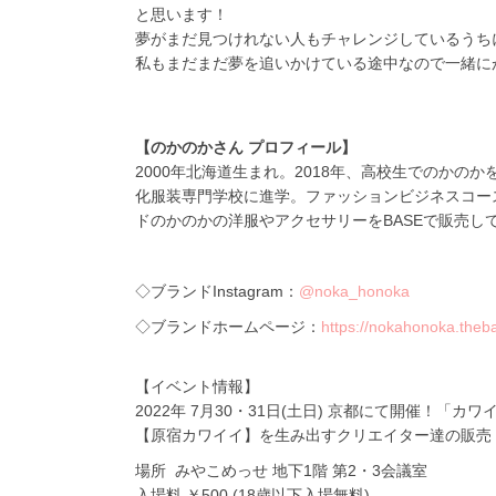
と思います！
夢がまだ見つけれない人もチャレンジしているうち
私もまだまだ夢を追いかけている途中なので一緒に
【のかのかさん プロフィール】
2000
年北海道生まれ。
2018
年、高校生でのかのか
化服装専門学校に進学。ファッションビジネスコー
ドのかのかの洋服やアクセサリーを
BASE
で販売し
◇ブランド
Instagram：
@noka_honoka
◇ブランドホームページ：
https://nokahonoka.theba
【イベント情報】
2022
年
7
月
30
・
31
日
(
土日
)
京都にて開催！「カワ
【原宿カワイイ】を生み出すクリエイター達の販売
場所
みやこめっせ 地下
1
階 第
2
・
3
会議室
入場料 ￥
500 (18
歳以下入場無料
)