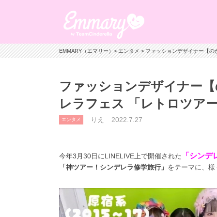
EMMARY（エマリー）
>
エンタメ
> ファッションデザイナー【の
ファッションデザイナー【
レラフェス 「レトロツアー
りえ
2022.7.27
エンタメ
「シンデレ
今年
3
月
30
日に
LINELIVE
上で開催された
「神ツアー！シンデレラ修学旅行」
をテーマに、様