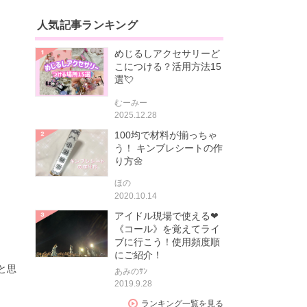
人気記事ランキング
めじるしアクセサリーど
こにつける？活用方法15
選💘
むーみー
2025.12.28
100均で材料が揃っちゃ
う！ キンブレシートの作
り方🌼
ほの
2020.10.14
アイドル現場で使える❤
《コール》を覚えてライ
ブに行こう！使用頻度順
にご紹介！
と思
あみのｻﾝ
2019.9.28
ランキング一覧を見る