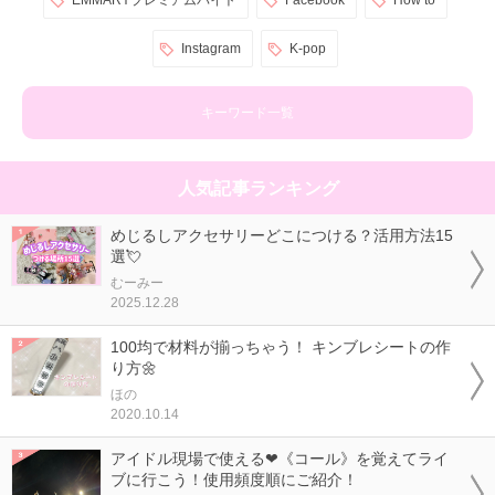
EMMARYプレミアムバイト
Facebook
How to
Instagram
K-pop
キーワード一覧
人気記事ランキング
めじるしアクセサリーどこにつける？活用方法15
選💘
むーみー
2025.12.28
100均で材料が揃っちゃう！ キンブレシートの作
り方🌼
ほの
2020.10.14
アイドル現場で使える❤《コール》を覚えてライ
ブに行こう！使用頻度順にご紹介！