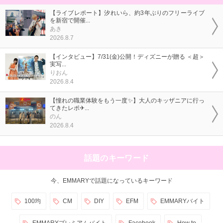
【ライブレポート】汐れいら、約3年ぶりのフリーライブ
を新宿で開催...
あき
2026.8.7
【インタビュー】7/31(金)公開！ディズニーが贈る ＜超＞
実写...
りおん
2026.8.4
【憧れの職業体験をもう一度✨】大人のキッザニアに行っ
てきたレポ✈...
のん
2026.8.4
話題のキーワード
今、EMMARYで話題になっているキーワード
100均
CM
DIY
EFM
EMMARYバイト