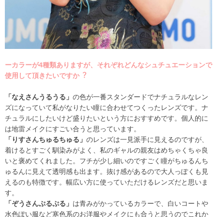
ーカラーが4種類ありますが、それぞれどんなシュチュエーションで
使用して頂きたいですか︖
「なえさんうるうる」
の色が一番スタンダードでナチュラルなレン
ズになっていて私がなりたい瞳に合わせてつくったレンズです。ナ
チュラルにしたいけど盛りたいという方におすすめです。個人的に
は地雷メイクにすごい合うと思っています。
「りすさんちゅるちゅる」
のレンズは一見派手に見えるのですが、
着けるとすごく馴染みがよく、私のギャルの親友はめちゃくちゃ良
いと褒めてくれました。フチが少し細いのですごく瞳がちゅるんち
ゅるんに見えて透明感も出ます。抜け感があるので大人っぽくも見
えるのも特徴です。幅広い方に使っていただけるレンズだと思いま
す。
「ぞうさんぷるぷる」
は⻘みがかっているカラーで、白いコートや
水色ぽい服など寒色系のお洋服やメイクにも合うと思うのでこれか