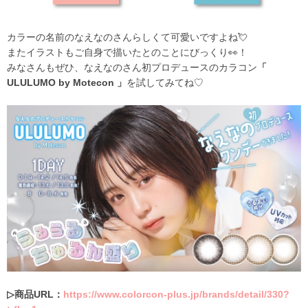
カラーの名前のなえなのさんらしくて可愛いですよね💘
またイラストもご自身で描いたとのことにびっくり👀！
みなさんもぜひ、なえなのさん初プロデュースのカラコン
「
ULULUMO by Motecon
」
を試してみてね♡
▷商品URL：
https://www.colorcon-plus.jp/brands/detail/330?