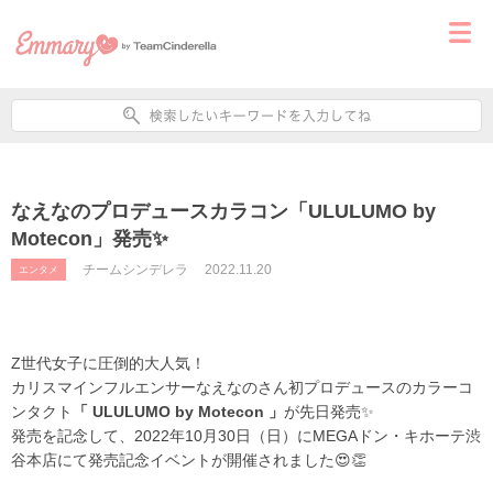
なえなのプロデュースカラコン「ULULUMO by
Motecon」発売✨
チームシンデレラ
2022.11.20
エンタメ
Z世代女子に圧倒的大人気！
カリスマインフ
ルエンサーなえなのさん初プロデュースの
カラーコ
ンタクト
「
ULULUMO by
Motecon
」
が先日発売✨
発売を記念して、
2022
年
10
月
30
日
（日）に
MEGA
ドン・キホーテ渋
谷本店にて発売記念イベントが開催されました😍👏