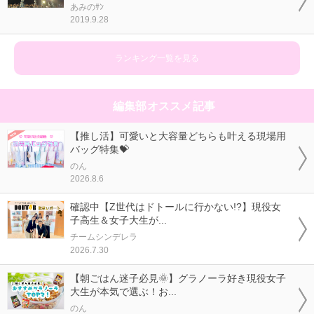
あみのｻﾝ
2019.9.28
ランキング一覧を見る
編集部オススメ記事
【推し活】可愛いと大容量どちらも叶える現場用
バッグ特集💝
のん
2026.8.6
確認中【Z世代はドトールに行かない!?】現役女
子高生＆女子大生が...
チームシンデレラ
2026.7.30
【朝ごはん迷子必見🌞】グラノーラ好き現役女子
大生が本気で選ぶ！お...
のん