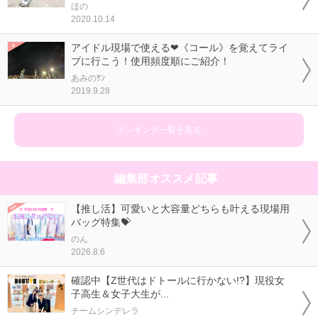
ほの
2020.10.14
アイドル現場で使える❤《コール》を覚えてライ
ブに行こう！使用頻度順にご紹介！
あみのｻﾝ
2019.9.28
ランキング一覧を見る
編集部オススメ記事
【推し活】可愛いと大容量どちらも叶える現場用
バッグ特集💝
のん
2026.8.6
確認中【Z世代はドトールに行かない!?】現役女
子高生＆女子大生が...
チームシンデレラ