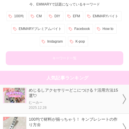
今、EMMARYで話題になっているキーワード
100均
CM
DIY
EFM
EMMARYバイト
EMMARYプレミアムバイト
Facebook
How to
Instagram
K-pop
キーワード一覧
人気記事ランキング
めじるしアクセサリーどこにつける？活用方法15
選💘
むーみー
2025.12.28
100均で材料が揃っちゃう！ キンブレシートの作
り方🌼