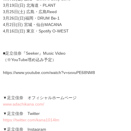
3月
19
日
(
日
)
北海道・
PLANT
3月
25
日
(
土
)
広島・広島
Reed
3月
26
日
(
日
)
福岡・
DRUM Be-1
4月
2
日
(
日
)
宮城・仙台
MACANA
4月
16
日
(
日
)
東京・
Spotify O-WEST
■
足立佳奈『Seeker』Music Video
（※YouTube埋め込み予定）
https://www.youtube.com/watch?v=sxvuPE68NM8
▼足立佳奈 オフィシャルホームページ
www.adachikana.com/
▼足立佳奈
Twitter
https://twitter.com/kana1014lm
▼足立佳奈
Instagram