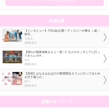
このライターの他の記事を見る
関連記事
【インタビュー】7/31(金)公開！ディズニーが贈る ＜超＞
実写...
りおん
2026.8.4
【憧れの職業体験をもう一度✨】大人のキッザニアに行っ
てきたレポ✈...
のん
2026.8.4
【原宿】はなまるおばけの期間限定カフェに行ってみた☕
＆竹下通りの...
ゆう
2026.8.3
話題のキーワード