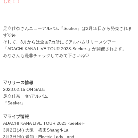
した！！
足立佳奈さんニューアルバム『Seeker』は2月15日から発売されま
す💘💫
そして、
3
月からは全国
7
カ所にてアルバムリリースツアー
「
ADACHI KANA LIVE TOUR 2023-Seeker-
」が開催されます。
みなさんも是非チェックしてみて下さいね♡
▽リリース情報
2023.02.15 ON SALE
足立佳奈
4thアルバム
『Seeker』
▽
ライブ情報
ADACHI KANA LIVE TOUR 2023 -Seeker-
3月
2
日
(
木
)
大阪・梅田
Shangri-La
3月
3
日
(
金
)
愛知・
Electric Lady Land