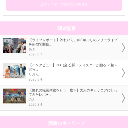
このライターの他の記事を見る
関連記事
【ライブレポート】汐れいら、約3年ぶりのフリーライブ
を新宿で開催...
あき
2026.8.7
【インタビュー】7/31(金)公開！ディズニーが贈る ＜超＞
実写...
りおん
2026.8.4
【憧れの職業体験をもう一度✨】大人のキッザニアに行っ
てきたレポ✈...
のん
2026.8.4
話題のキーワード