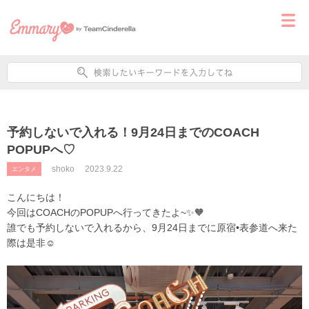
予約しないで入れる！9月24日までのCOACH
POPUPへ♡
shoko
2023.9.22
エンタメ
こんにちは！
今回はCOACHのPOPUPへ行ってきたよ~✨🧡
誰でも予約しないで入れるから、9月24日までに原宿•表参道へ来た
際は是非☺