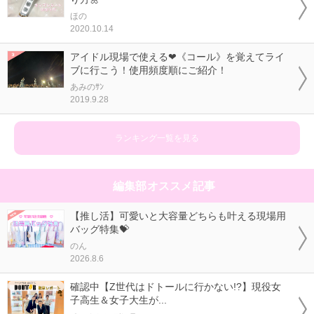
ほの
2020.10.14
アイドル現場で使える❤《コール》を覚えてライ
ブに行こう！使用頻度順にご紹介！
あみのｻﾝ
2019.9.28
ランキング一覧を見る
編集部オススメ記事
【推し活】可愛いと大容量どちらも叶える現場用
バッグ特集💝
のん
2026.8.6
確認中【Z世代はドトールに行かない!?】現役女
子高生＆女子大生が...