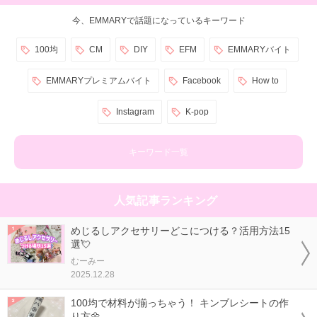
今、EMMARYで話題になっているキーワード
100均
CM
DIY
EFM
EMMARYバイト
EMMARYプレミアムバイト
Facebook
How to
Instagram
K-pop
キーワード一覧
人気記事ランキング
めじるしアクセサリーどこにつける？活用方法15
選💘
むーみー
2025.12.28
100均で材料が揃っちゃう！ キンブレシートの作
り方🌼