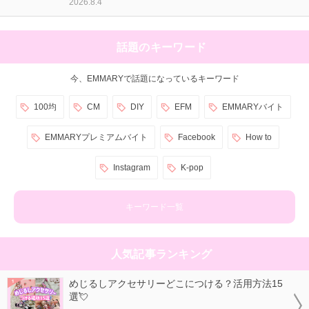
2026.8.4
話題のキーワード
今、EMMARYで話題になっているキーワード
100均
CM
DIY
EFM
EMMARYバイト
EMMARYプレミアムバイト
Facebook
How to
Instagram
K-pop
キーワード一覧
人気記事ランキング
めじるしアクセサリーどこにつける？活用方法15
選💘