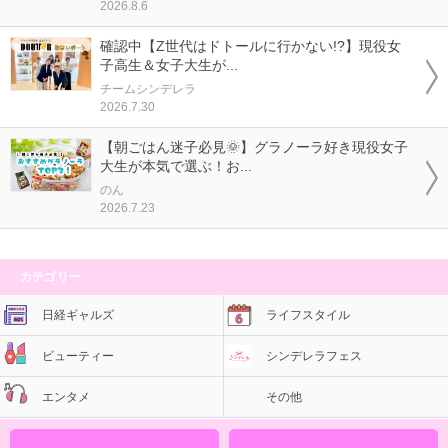
2026.8.6
確認中【Z世代はドトールに行かない!?】現役女
子高生＆女子大生が...
チームシンデレラ
2026.7.30
【朝ごはん迷子必見🌞】グラノーラ好き現役女子
大生が本気で選ぶ！お...
のん
2026.7.23
カテゴリー
日経ギャルズ
ライフスタイル
ビューティー
シンデレラフェス
エンタメ
その他