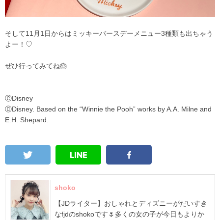
そして11月1日からはミッキーバースデーメニュー3種類も出ちゃう
よー！♡
ぜひ行ってみてね🎂
ⒸDisney
ⒸDisney. Based on the “Winnie the Pooh”
works by A.A. Milne and
E.H. Shepard.
shoko
【JDライター】おしゃれとディズニーがだいすき
なfjdのshokoです🌷多くの女の子が今日もよりか