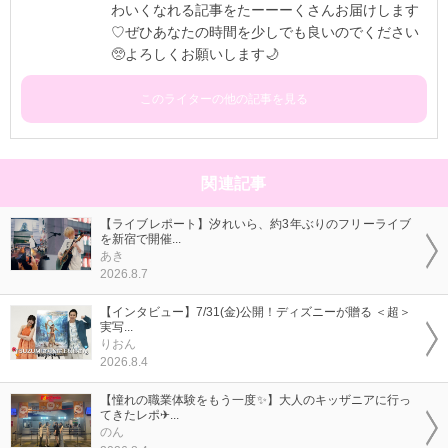
わいくなれる記事をたーーーくさんお届けします
♡ぜひあなたの時間を少しでも良いのでください
🥺よろしくお願いします🌙
このライターの他の記事を見る
関連記事
【ライブレポート】汐れいら、約3年ぶりのフリーライブ
を新宿で開催...
あき
2026.8.7
【インタビュー】7/31(金)公開！ディズニーが贈る ＜超＞
実写...
りおん
2026.8.4
【憧れの職業体験をもう一度✨】大人のキッザニアに行っ
てきたレポ✈...
のん