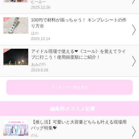
むーみー
2025.12.28
100均で材料が揃っちゃう！ キンブレシートの作
り方🌼
ほの
2020.10.14
アイドル現場で使える❤《コール》を覚えてライ
ブに行こう！使用頻度順にご紹介！
あみのｻﾝ
2019.9.28
ランキング一覧を見る
編集部オススメ記事
【推し活】可愛いと大容量どちらも叶える現場用
バッグ特集💝
のん