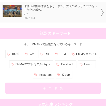
【憧れの職業体験をもう一度✨】大人のキッザニアに行っ
てきたレポ✈...
のん
2026.8.4
話題のキーワード
今、EMMARYで話題になっているキーワード
100均
CM
DIY
EFM
EMMARYバイト
EMMARYプレミアムバイト
Facebook
How to
Instagram
K-pop
キーワード一覧
人気記事ランキング