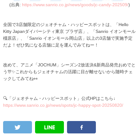
(出典:
https://www.sanrio.co.jp/news/goods/jc-candy-202509/
)
全国で3店舗限定のジェオチャム・ハッピースポットは、「Hello
Kitty Japanダイバーシティ東京 プラザ店」、「Sanrio イオンモール
橿原店」、「Sanrio イオンモール岡山店」以上の3店舗で実施予定
だよ！ぜひ気になる店舗に足を運んでみてねー！
改めて、アニメ「JOCHUM」シーズン2放送決&新商品発売おめでと
う🎊✨これからもジェオチャムの活躍に目が離せないから随時チェ
ックしてみてね👀
🔍「ジェオチャム・ハッピースポット」公式HPはこちら↓
https://www.sanrio.co.jp/news/spots/jc-happy-spot-20250820/