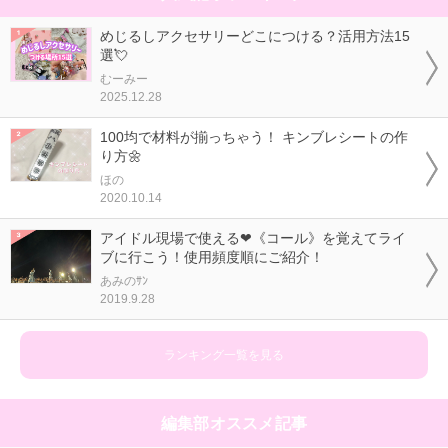
めじるしアクセサリーどこにつける？活用方法15
選💘
むーみー
2025.12.28
100均で材料が揃っちゃう！ キンブレシートの作
り方🌼
ほの
2020.10.14
アイドル現場で使える❤《コール》を覚えてライ
ブに行こう！使用頻度順にご紹介！
あみのｻﾝ
2019.9.28
ランキング一覧を見る
編集部オススメ記事