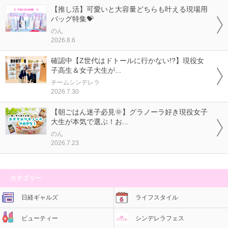
【推し活】可愛いと大容量どちらも叶える現場用
バッグ特集💝
のん
2026.8.6
確認中【Z世代はドトールに行かない!?】現役女
子高生＆女子大生が...
チームシンデレラ
2026.7.30
【朝ごはん迷子必見🌞】グラノーラ好き現役女子
大生が本気で選ぶ！お...
のん
2026.7.23
カテゴリー
日経ギャルズ
ライフスタイル
ビューティー
シンデレラフェス