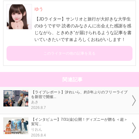
ゆう
【JDライター】サンリオと旅行が大好きな大学生
のゆうです🩷 読者のみなさんに出会えた感謝を感
じながら、ときめき”が届けられるような記事を書
いていきたいです🎀よろしくおねがいします！
このライターの他の記事を見る
関連記事
【ライブレポート】汐れいら、約3年ぶりのフリーライブ
を新宿で開催...
あき
2026.8.7
【インタビュー】7/31(金)公開！ディズニーが贈る ＜超＞
実写...
りおん
2026.8.4