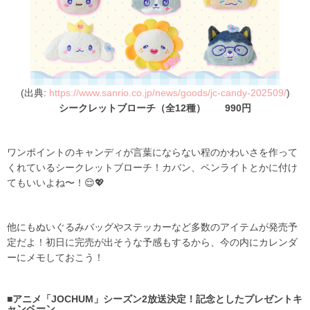
(出典:
https://www.sanrio.co.jp/news/goods/jc-candy-202509/
)
シークレットブローチ（全12種） 990円
ワンポイントのキャンディが言葉にならない程のかわいさを作って
くれているシークレットブローチ！カバン、ペンライトとかに付け
てもいいよね〜！😌💖
他にもぬいぐるみバッグやステッカーなど多数のアイテムが発売予
定だよ！初日に完売が出そうな予感もするから、今の内にカレンダ
ーにメモしておこう！
■アニメ「JOCHUM」シーズン2放送決定！記念としたプレゼントキ
ャンペーン