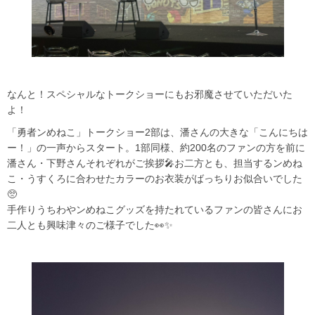
なんと！スペシャルなトークショーにもお邪魔させていただいた
よ！
「勇者ンめねこ」トークショー2部は、潘さんの大きな「こんにちは
ー！」の一声からスタート。1部同様、約200名のファンの方を前に
潘さん・下野さんそれぞれがご挨拶🎤お二方とも、担当するンめね
こ・うすくろに合わせたカラーのお衣装がばっちりお似合いでした
🥺
手作りうちわやンめねこグッズを持たれているファンの皆さんにお
二人とも興味津々のご様子でした👀✨