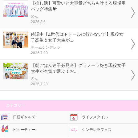
【推し活】可愛いと大容量どちらも叶える現場用
バッグ特集💝
のん
2026.8.6
確認中【Z世代はドトールに行かない!?】現役女
子高生＆女子大生が...
チームシンデレラ
2026.7.30
【朝ごはん迷子必見🌞】グラノーラ好き現役女子
大生が本気で選ぶ！お...
のん
2026.7.23
カテゴリー
日経ギャルズ
ライフスタイル
ビューティー
シンデレラフェス