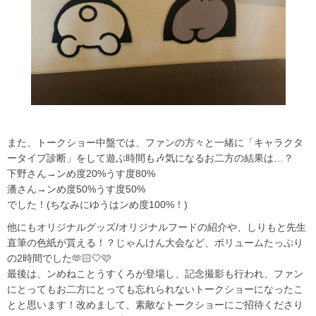
また、トークショー中盤では、ファンの方々と一緒に「キャラクタ
ータイプ診断」をして遊ぶ時間も🎶気になるお二方の結果は…？
下野さん→ンめ度20%うす度80%
潘さん→ンめ度50%うす度50%
でした！(ちなみにゆうはンめ度100%！)
他にもオリジナルグッズ/オリジナルフードの紹介や、しりもと先生
直筆の色紙が貰える！？じゃんけん大会など、ボリュームたっぷり
の2時間でした🫶🏻🤍🩷
最後は、ンめねことうすくろが登場し、記念撮影も行われ、ファン
にとってもお二方にとっても忘れられないトークショーになったこ
とと思います！改めまして、素敵なトークショーにご招待くださり