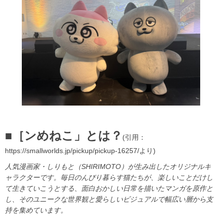
■［ンめねこ」とは？
(引用：
https://smallworlds.jp/pickup/pickup-16257/より)
人気漫画家・しりもと（SHIRIMOTO）が生み出したオリジナルキ
ャラクターです。毎日のんびり暮らす猫たちが、楽しいことだけし
て生きていこうとする、面白おかしい日常を描いたマンガを原作と
し、そのユニークな世界観と愛らしいビジュアルで幅広い層から支
持を集めています。