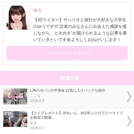
ゆう
【JDライター】サンリオと旅行が大好きな大学生
のゆうです🩷 読者のみなさんに出会えた感謝を感
じながら、ときめき”が届けられるような記事を書
いていきたいです🎀よろしくおねがいします！
このライターの他の記事を見る
関連記事
LJKのカバンの中身🎀 お気に入りバッグも紹介
ここな
2026.8.9
【ライブレポート】汐れいら、約3年ぶりのフリーライブ
を新宿で開催...
あき
2026.8.7