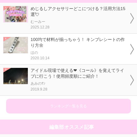
めじるしアクセサリーどこにつける？活用方法15
選💘
むーみー
2025.12.28
100均で材料が揃っちゃう！ キンブレシートの作
り方🌼
ほの
2020.10.14
アイドル現場で使える❤《コール》を覚えてライ
ブに行こう！使用頻度順にご紹介！
あみのｻﾝ
2019.9.28
ランキング一覧を見る
編集部オススメ記事