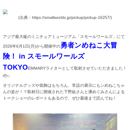
(出典：https://smallworlds.jp/pickup/pickup-16257/)
アジア最大級のミニチュアミュージアム「スモールワールズ」にて
勇者ンめねこ大冒
2026年6月1日(月)から開催中の
険！ in スモールワールズ
TOKYO
EMMARYライターとして取材させていただきました！
🫡✨
オリジナルグッズや装飾はもちろん、常設の展示にもンめねこちゃ
んの姿が！？取材日に開催された下野紘さんと潘めぐみさんによる
トークショーのレポートもあるので、ぜひ最後まで読んでね！