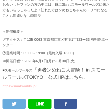
お会いしたファンの方の中には、既に3回もスモールワールズに来た
方もいらっしゃったよ！訪れた方はンめねこちゃんのトリコになる
ことも間違いなし🙆🏻💡
＜開催概要＞
📍アクセス：〒135-0063 東京都江東区有明1丁目3ー33 有明物流セ
ンター
🕐営業時間：09:00－19:00（最終入場 18:00）
📅開催日程:：2026年6月1日(月)〜6月30日(火)
「勇者ンめねこ大冒険！ in スモー
■スモールワールズ
ルワールズTOKYO」公式HPはこちら
↓
https://smallworlds.jp/