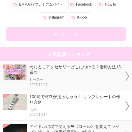
EMMARYプレミアムバイト
Facebook
How to
Instagram
K-pop
キーワード一覧
人気記事ランキング
めじるしアクセサリーどこにつける？活用方法15
選💘
むーみー
2025.12.28
100均で材料が揃っちゃう！ キンブレシートの作
り方🌼
ほの
2020.10.14
アイドル現場で使える❤《コール》を覚えてライ