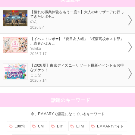
【憧れの職業体験をもう一度✨】大人のキッザニアに行っ
てきたレポ✈...
のん
2026.8.4
【イベントレポ❤】『夏目友人帳』『桜蘭高校ホスト部』
…青春がよみ...
Yukika
2026.7.17
【2026夏】東京ディズニーリゾート最新イベント＆お得
なチケット...
ここな
2026.7.14
話題のキーワード
今、EMMARYで話題になっているキーワード
100均
CM
DIY
EFM
EMMARYバイト