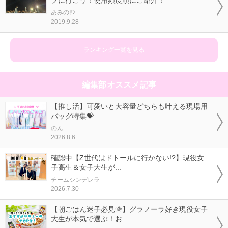
ブに行こう！使用頻度順にご紹介！
あみのｻﾝ
2019.9.28
ランキング一覧を見る
編集部オススメ記事
【推し活】可愛いと大容量どちらも叶える現場用
バッグ特集💝
のん
2026.8.6
確認中【Z世代はドトールに行かない!?】現役女
子高生＆女子大生が...
チームシンデレラ
2026.7.30
【朝ごはん迷子必見🌞】グラノーラ好き現役女子
大生が本気で選ぶ！お...