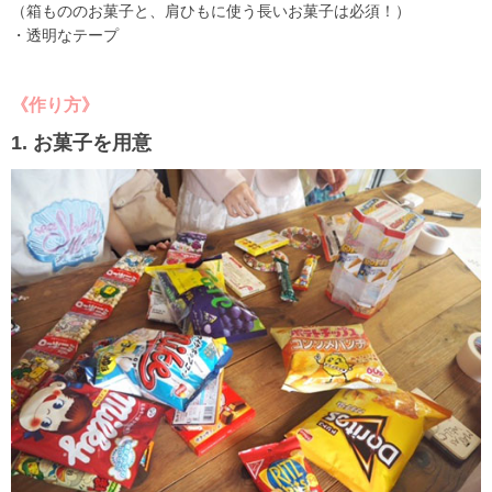
（箱もののお菓子と、肩ひもに使う長いお菓子は必須！）
・透明なテープ
《作り方》
1. お菓子を用意