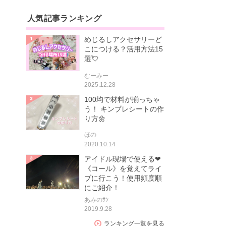
人気記事ランキング
めじるしアクセサリーど
こにつける？活用方法15
選💘
むーみー
2025.12.28
100均で材料が揃っちゃ
う！ キンブレシートの作
り方🌼
ほの
2020.10.14
アイドル現場で使える❤
《コール》を覚えてライ
ブに行こう！使用頻度順
にご紹介！
あみのｻﾝ
2019.9.28
ランキング一覧を見る