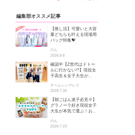
編集部オススメ記事
【推し活】可愛いと大容
量どちらも叶える現場用
バッグ特集💝
のん
2026.8.6
確認中【Z世代はドトー
ルに行かない!?】現役女
子高生＆女子大生が...
チームシンデレラ
2026.7.30
【朝ごはん迷子必見🌞】
グラノーラ好き現役女子
大生が本気で選ぶ！お...
のん
2026.7.23