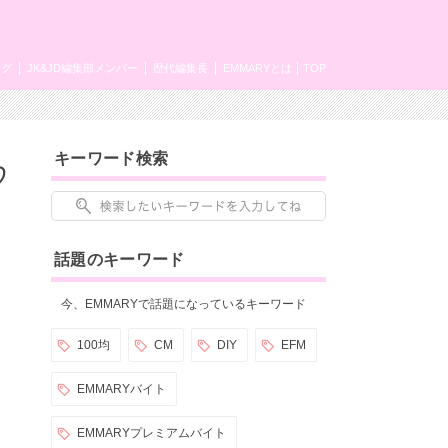
ング
JK&JD編集部メンバー
歴代編集長
EMMARYとは
TOP
キーワード検索
♡
話題のキーワード
今、EMMARYで話題になっているキーワード
100均
CM
DIY
EFM
EMMARYバイト
EMMARYプレミアムバイト