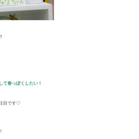
？
して春っぽくしたい！
注目です♡
！