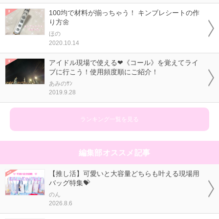
100均で材料が揃っちゃう！ キンブレシートの作
り方🌼
ほの
2020.10.14
アイドル現場で使える❤《コール》を覚えてライ
ブに行こう！使用頻度順にご紹介！
あみのｻﾝ
2019.9.28
ランキング一覧を見る
編集部オススメ記事
【推し活】可愛いと大容量どちらも叶える現場用
バッグ特集💝
のん
2026.8.6