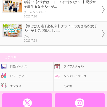
確認中【Z世代はドトールに行かない!?】現役女
子高生＆女子大生が...
チームシンデレラ
2026.7.30
【朝ごはん迷子必見🌞】グラノーラ好き現役女子
大生が本気で選ぶ！お...
のん
2026.7.23
カテゴリー
日経ギャルズ
ライフスタイル
ビューティー
シンデレラフェス
エンタメ
その他