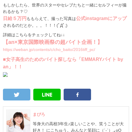
もしかしたら、世界のスターやセレブたちと一緒にセルフィーが撮
れるかも？♡
日給５万円
公式instagramにアップ
ももらえて、撮った写真は
されるのだとか。。。！！！(ﾟДﾟ;)
詳細はこちらをチェックしてね↓↓
【an×東京国際映画祭の超バイト企画！】
https://weban.jp/contents/c/cho_baito/2016tiff_pc/
■女子高生のためのバイト探しなら「EMMARYバイト by
an」！！
まぴろ
等身大の高校3年生♪楽しいことや、笑うことが大
好き！ にこちゅう。みんなと笑顔に（´-`）.｡oO