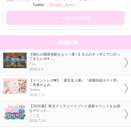
Twitter：
@mahi_Jkemr
このライターの他の記事を見る
関連記事
【憧れの職業体験をもう一度✨】大人のキッザニアに行っ
てきたレポ✈...
のん
2026.8.4
【イベントレポ❤】『夏目友人帳』『桜蘭高校ホスト部』
…青春がよみ...
Yukika
2026.7.17
【2026夏】東京ディズニーリゾート最新イベント＆お得
なチケット...
ここな
2026.7.14