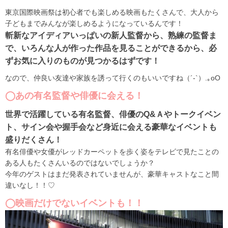
東京国際映画祭は初心者でも楽しめる映画もたくさんで、大人から
子どもまでみんなが楽しめるようになっているんです！
斬新なアイディアいっぱいの新人監督から、熟練の監督ま
で、いろんな人が作った作品を見ることができるから、必
ずお気に入りのものが見つかるはずです！
なので、仲良い友達や家族を誘って行くのもいいですね（´-`）.｡oO
◯あの有名監督や俳優に会える！
世界で活躍している有名監督、俳優のQ&Ａやトークイベン
ト、サイン会や握手会など身近に会える豪華なイベントも
盛りだくさん！
有名俳優や女優がレッドカーペットを歩く姿をテレビで見たことの
ある人もたくさんいるのではないでしょうか？
今年のゲストはまだ発表されていませんが、豪華キャストなこと間
違いなし！！♡
◯映画だけでないイベントも！！