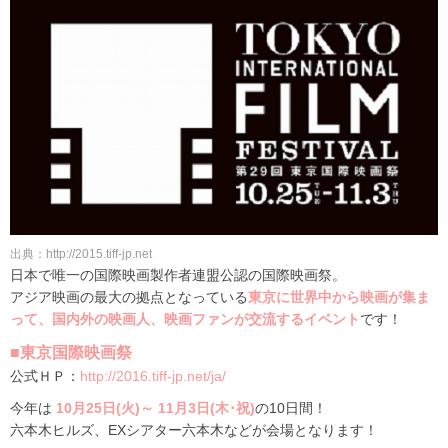
出典：http://2015.tiff-jp.net
日本で唯一の国際映画製作者連盟公認の国際映画祭。
アジア映画の最大の拠点となっている
東京に世界中から映画が集ま
って、国内外の映画人、映画ファンが交流するイベント
です！
■東京国際映画祭
公式ＨＰ：
http://2016.tiff-jp.net/ja/
今年は
10月25日(火)～ 11月3日(木･祝)
の10日間！
六本木ヒルズ、EXシアター六本木などが会場となります！