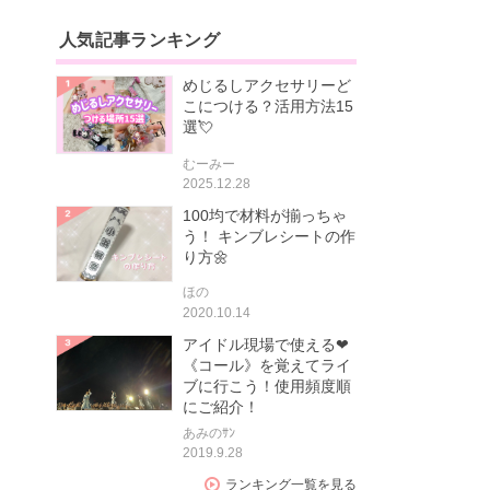
人気記事ランキング
めじるしアクセサリーど
こにつける？活用方法15
選💘
むーみー
2025.12.28
100均で材料が揃っちゃ
う！ キンブレシートの作
り方🌼
ほの
2020.10.14
アイドル現場で使える❤
《コール》を覚えてライ
ブに行こう！使用頻度順
にご紹介！
あみのｻﾝ
2019.9.28
ランキング一覧を見る