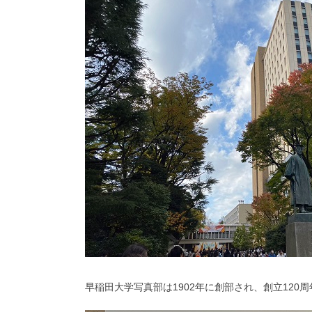
早稲田大学写真部は
1902
年に創部され、創立120