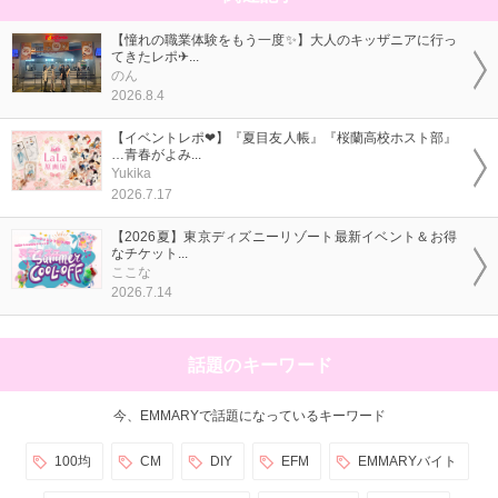
【憧れの職業体験をもう一度✨】大人のキッザニアに行っ
てきたレポ✈...
のん
2026.8.4
【イベントレポ❤】『夏目友人帳』『桜蘭高校ホスト部』
…青春がよみ...
Yukika
2026.7.17
【2026夏】東京ディズニーリゾート最新イベント＆お得
なチケット...
ここな
2026.7.14
話題のキーワード
今、EMMARYで話題になっているキーワード
100均
CM
DIY
EFM
EMMARYバイト