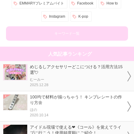
EMMARYプレミアムバイト
Facebook
How to
Instagram
K-pop
キーワード一覧
人気記事ランキング
めじるしアクセサリーどこにつける？活用方法15
選💘
むーみー
2025.12.28
100均で材料が揃っちゃう！ キンブレシートの作
り方🌼
ほの
2020.10.14
アイドル現場で使える❤《コール》を覚えてライ
ブに行こう！使用頻度順にご紹介！