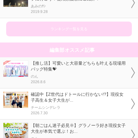
あみのｻﾝ
2019.9.28
ランキング一覧を見る
編集部オススメ記事
【推し活】可愛いと大容量どちらも叶える現場用
バッグ特集💝
のん
2026.8.6
確認中【Z世代はドトールに行かない!?】現役女
子高生＆女子大生が...
チームシンデレラ
2026.7.30
【朝ごはん迷子必見🌞】グラノーラ好き現役女子
大生が本気で選ぶ！お...