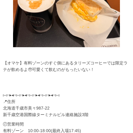
【オマケ】有料ゾーンのすぐ側にあるタリーズコーヒーでは限定ラ
テが飲めるよ🥹可愛くて飲むのがもったいない！
▹◃┄▸◂┄▹◃┄▸◂┄▹◃┄▸◂┄▹◃┄▸◂┄▹◃
📍住所
北海道千歳市美々987-22
新千歳空港国際線ターミナルビル連絡施設3階
🕖営業時間
有料ゾーン 10:00-18:00(最終入場17:45)