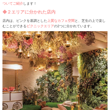
ついてご紹介
します！
◆２エリアに分かれた店内
店内は、ピンクを基調とした
上質なカフェ空間
と、芝生の上で楽し
むことができる
ピクニックエリア
の2つに分かれています。