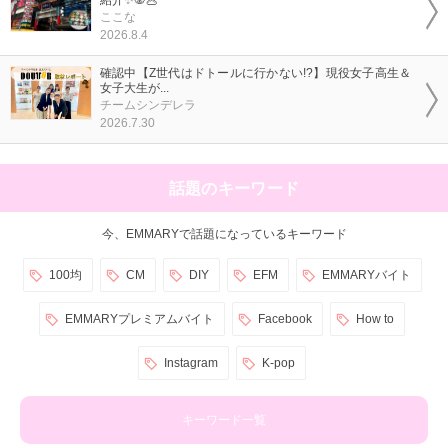
ここな
2026.8.4
確認中【Z世代はドトールに行かない!?】現役女子高生＆
女子大生が...
チームシンデレラ
2026.7.30
話題のキーワード
今、EMMARYで話題になっているキーワード
100均
CM
DIY
EFM
EMMARYバイト
EMMARYプレミアムバイト
Facebook
How to
Instagram
K-pop
キーワード一覧