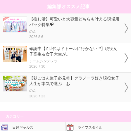
編集部オススメ記事
【推し活】可愛いと大容量どちらも叶える現場用
バッグ特集💝
のん
2026.8.6
確認中【Z世代はドトールに行かない!?】現役女
子高生＆女子大生が...
チームシンデレラ
2026.7.30
【朝ごはん迷子必見🌞】グラノーラ好き現役女子
大生が本気で選ぶ！お...
のん
2026.7.23
カテゴリー
日経ギャルズ
ライフスタイル