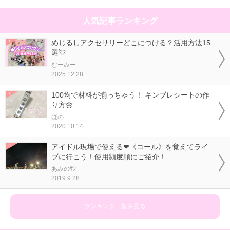
人気記事ランキング
めじるしアクセサリーどこにつける？活用方法15
選💘
むーみー
2025.12.28
100均で材料が揃っちゃう！ キンブレシートの作
り方🌼
ほの
2020.10.14
アイドル現場で使える❤《コール》を覚えてライ
ブに行こう！使用頻度順にご紹介！
あみのｻﾝ
2019.9.28
ランキング一覧を見る