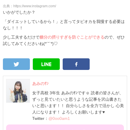
出典：https://www.instagram.com/
いかがでしたか？
「ダイエットしているから！」と言ってタピオカを我慢する必要は
なし！！！
少し工夫するだけで
糖分の摂りすぎを防ぐことができる
ので、ぜひ
試してみてくださいね(*´˘`*)♡
あみのｻﾝ
女子高校 3年生 あみのｻﾝです☺ 読者の皆さんが、
ずっと見ていたいと思うような記事を沢山書きた
いと思います！！ 自分らしさを全力で活かし 心美
人になります！ よろしくお願いします♥
Twitter：
@0oo0am1