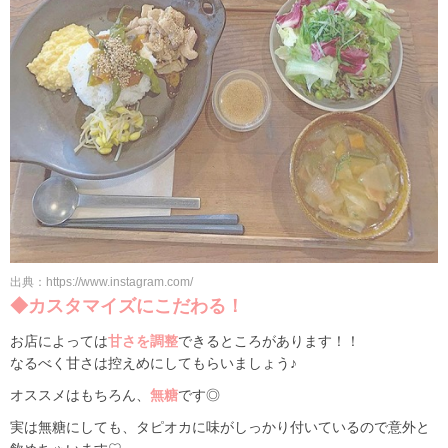
出典：https://www.instagram.com/
◆カスタマイズにこだわる！
お店によっては
甘さを調整
できるところがあります！！
なるべく甘さは控えめにしてもらいましょう♪
オススメはもちろん、
無糖
です◎
実は無糖にしても、タピオカに味がしっかり付いているので意外と