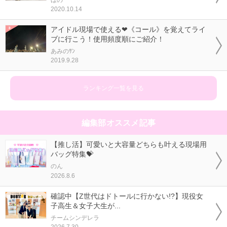
2020.10.14
アイドル現場で使える❤《コール》を覚えてライ
ブに行こう！使用頻度順にご紹介！
あみのｻﾝ
2019.9.28
ランキング一覧を見る
編集部オススメ記事
【推し活】可愛いと大容量どちらも叶える現場用
バッグ特集💝
のん
2026.8.6
確認中【Z世代はドトールに行かない!?】現役女
子高生＆女子大生が...
チームシンデレラ
2026.7.30