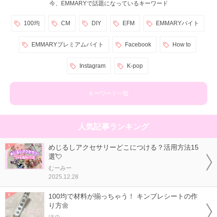
今、EMMARYで話題になっているキーワード
100均
CM
DIY
EFM
EMMARYバイト
EMMARYプレミアムバイト
Facebook
How to
Instagram
K-pop
キーワード一覧
人気記事ランキング
めじるしアクセサリーどこにつける？活用方法15
選💘
むーみー
2025.12.28
100均で材料が揃っちゃう！ キンブレシートの作
り方🌼
ほの