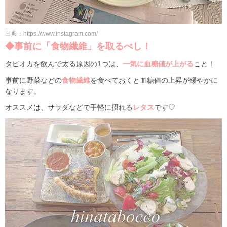
出典：https://www.instagram.com/
◆事前に「食物繊維」を取るべし！
タピオカを飲んで太る原因の1つは、
一気に血糖値が上がる
こと！
事前に野菜などの
食物繊維
を食べておくと血糖値の上昇が緩やかに
なります。
オススメは、サラダなどで手軽に摂れる
レタス
です♡