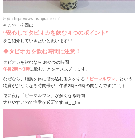
出典：https://www.instagram.com/
そこで！今回は、
“安心してタピオカを飲む４つのポイント”
をご紹介していきたいと思います♡
◆タピオカを飲む時間に注意！
タピオカを飲むなら おやつの時間！
午後2時〜3時
に飲むことをオススメします。
なぜなら、脂肪を体に溜め込む働きをする
「ビーマルワン」
という
物質が少なくなる時間帯が、午後2時〜3時の間なんです( ˆ꒳ˆ; )
逆に夜は「ビーマルワン」が多くなる時間！
太りやすいので注意が必要ですm(_ _)m