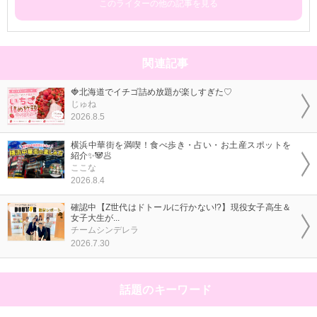
このライターの他の記事を見る
関連記事
🍓北海道でイチゴ詰め放題が楽しすぎた♡
じゅね
2026.8.5
横浜中華街を満喫！食べ歩き・占い・お土産スポットを
紹介✨🐼🥟
ここな
2026.8.4
確認中【Z世代はドトールに行かない!?】現役女子高生＆
女子大生が...
チームシンデレラ
2026.7.30
話題のキーワード