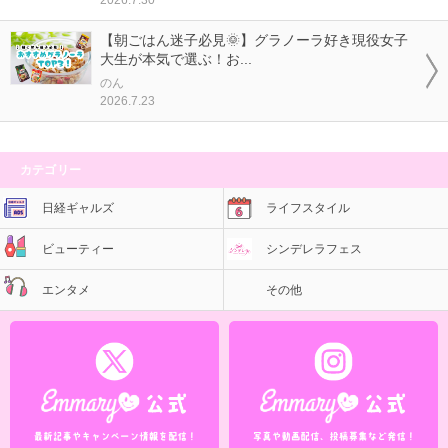
【朝ごはん迷子必見🌞】グラノーラ好き現役女子
大生が本気で選ぶ！お...
のん
2026.7.23
カテゴリー
日経ギャルズ
ライフスタイル
ビューティー
シンデレラフェス
エンタメ
その他