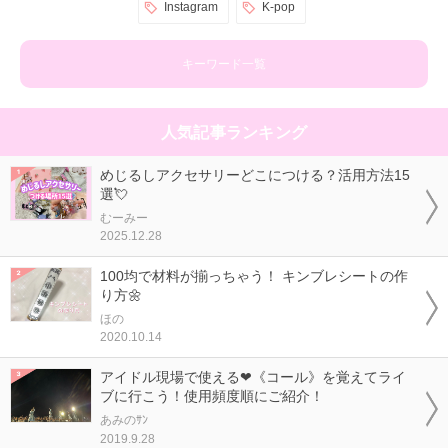
Instagram
K-pop
キーワード一覧
人気記事ランキング
めじるしアクセサリーどこにつける？活用方法15
選💘
むーみー
2025.12.28
100均で材料が揃っちゃう！ キンブレシートの作
り方🌼
ほの
2020.10.14
アイドル現場で使える❤《コール》を覚えてライ
ブに行こう！使用頻度順にご紹介！
あみのｻﾝ
2019.9.28