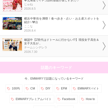
🍓北海道でイチゴ詰め放題が楽しすぎた♡
じゅね
2026.8.5
横浜中華街を満喫！食べ歩き・占い・お土産スポットを
紹介✨🐼🥟
ここな
2026.8.4
確認中【Z世代はドトールに行かない!?】現役女子高生＆
女子大生が...
チームシンデレラ
2026.7.30
話題のキーワード
今、EMMARYで話題になっているキーワード
100均
CM
DIY
EFM
EMMARYバイト
EMMARYプレミアムバイト
Facebook
How to