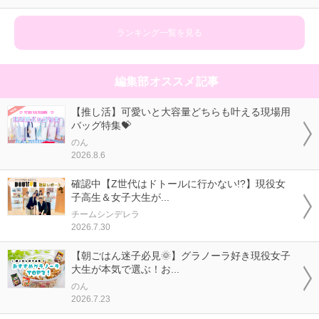
ランキング一覧を見る
編集部オススメ記事
【推し活】可愛いと大容量どちらも叶える現場用
バッグ特集💝
のん
2026.8.6
確認中【Z世代はドトールに行かない!?】現役女
子高生＆女子大生が...
チームシンデレラ
2026.7.30
【朝ごはん迷子必見🌞】グラノーラ好き現役女子
大生が本気で選ぶ！お...
のん
2026.7.23