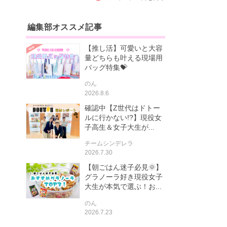
編集部オススメ記事
【推し活】可愛いと大容
量どちらも叶える現場用
バッグ特集💝
のん
2026.8.6
確認中【Z世代はドトー
ルに行かない!?】現役女
子高生＆女子大生が...
チームシンデレラ
2026.7.30
【朝ごはん迷子必見🌞】
グラノーラ好き現役女子
大生が本気で選ぶ！お...
のん
2026.7.23