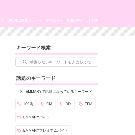
ング
JK&JD編集部メンバー
歴代編集長
EMMARYとは
TOP
キーワード検索
話題のキーワード
今、EMMARYで話題になっているキーワード
100均
CM
DIY
EFM
EMMARYバイト
EMMARYプレミアムバイト