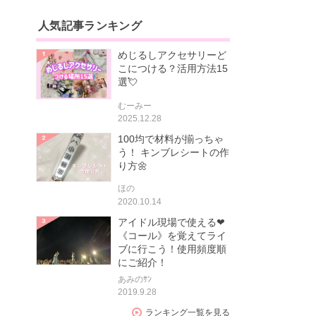
人気記事ランキング
めじるしアクセサリーど
こにつける？活用方法15
選💘
むーみー
2025.12.28
100均で材料が揃っちゃ
う！ キンブレシートの作
り方🌼
ほの
2020.10.14
アイドル現場で使える❤
《コール》を覚えてライ
ブに行こう！使用頻度順
にご紹介！
あみのｻﾝ
2019.9.28
ランキング一覧を見る