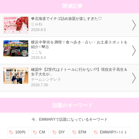
関連記事
🍓北海道でイチゴ詰め放題が楽しすぎた♡
じゅね
2026.8.5
横浜中華街を満喫！食べ歩き・占い・お土産スポットを
紹介✨🐼🥟
ここな
2026.8.4
確認中【Z世代はドトールに行かない!?】現役女子高生＆
女子大生が...
チームシンデレラ
2026.7.30
話題のキーワード
今、EMMARYで話題になっているキーワード
100均
CM
DIY
EFM
EMMARYバイト