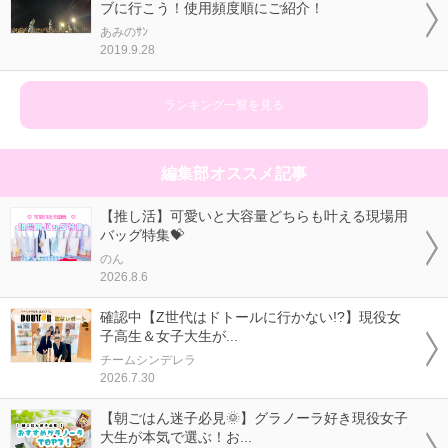
ブに行こう！使用頻度順にご紹介！
あみのｻﾝ
2019.9.28
ランキング一覧を見る
編集部オススメ記事
【推し活】可愛いと大容量どちらも叶える現場用
バッグ特集💝
のん
2026.8.6
確認中【Z世代はドトールに行かない!?】現役女
子高生＆女子大生が...
チームシンデレラ
2026.7.30
【朝ごはん迷子必見🌞】グラノーラ好き現役女子
大生が本気で選ぶ！お...