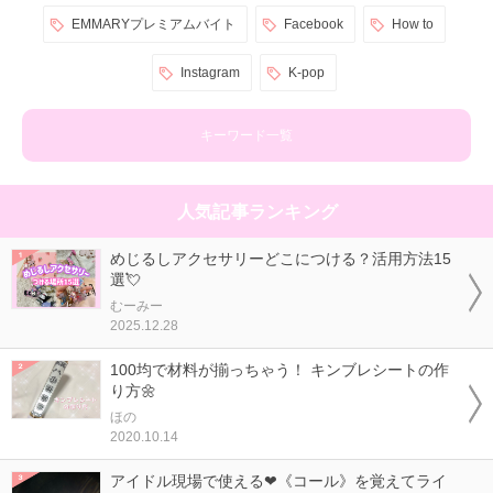
EMMARYプレミアムバイト
Facebook
How to
Instagram
K-pop
キーワード一覧
人気記事ランキング
めじるしアクセサリーどこにつける？活用方法15
選💘
むーみー
2025.12.28
100均で材料が揃っちゃう！ キンブレシートの作
り方🌼
ほの
2020.10.14
アイドル現場で使える❤《コール》を覚えてライ