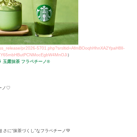
press_release/pr2026-5701.php?srsltid=AfmBOoqhHhnXA2YpaH8lI-
Y65mbHButPCNMocEgbW4MnOJi
）
🍵 玉露抹茶 フラペチーノ®
ーノ♡
さに“抹茶づくし”なフラペチーノ💚