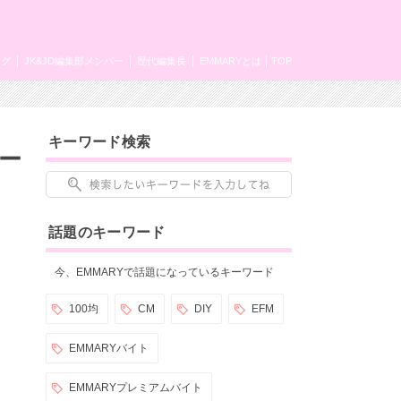
ング
JK&JD編集部メンバー
歴代編集長
EMMARYとは
TOP
キーワード検索
ー
話題のキーワード
今、EMMARYで話題になっているキーワード
100均
CM
DIY
EFM
EMMARYバイト
EMMARYプレミアムバイト