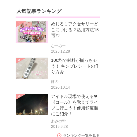
人気記事ランキング
めじるしアクセサリーど
こにつける？活用方法15
選💘
むーみー
2025.12.28
100均で材料が揃っちゃ
う！ キンブレシートの作
り方🌼
ほの
2020.10.14
アイドル現場で使える❤
《コール》を覚えてライ
ブに行こう！使用頻度順
にご紹介！
あみのｻﾝ
2019.9.28
ランキング一覧を見る