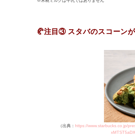
※米糀ミルクは牛乳ではありません
🥐注目③ スタバのスコーン
（出典：
https://www.starbucks.co.jp/
xMTST5aDX