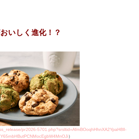
がおいしく進化！？
press_release/pr2026-5701.php?srsltid=AfmBOoqhHhnXA2YpaH8lI-
Y65mbHButPCNMocEgbW4MnOJi
）