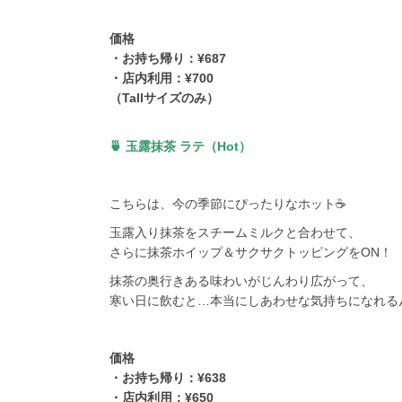
価格
・お持ち帰り：¥687
・店内利用：¥700
（Tallサイズのみ）
🍵 玉露抹茶 ラテ（Hot）
こちらは、今の季節にぴったりなホット☕️
玉露入り抹茶をスチームミルクと合わせて、
さらに抹茶ホイップ＆サクサクトッピングをON！
抹茶の奥行きある味わいがじんわり広がって、
寒い日に飲むと…本当にしあわせな気持ちになれるん
価格
・お持ち帰り：¥638
・店内利用：¥650