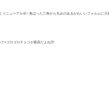
くリニューアル🍪✨角ばった三角から丸みのあるかわいいフォルムに大
ク×ゴロゴロチョコが最高だよね🥺