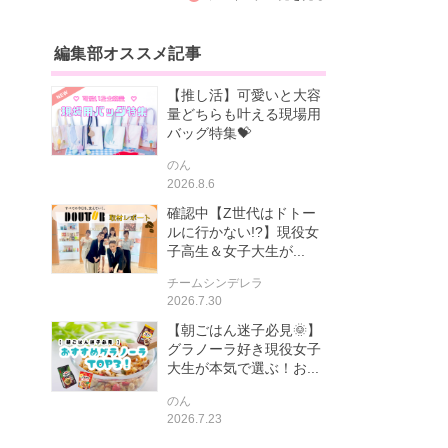
編集部オススメ記事
【推し活】可愛いと大容
量どちらも叶える現場用
バッグ特集💝
のん
2026.8.6
確認中【Z世代はドトー
ルに行かない!?】現役女
子高生＆女子大生が...
チームシンデレラ
2026.7.30
【朝ごはん迷子必見🌞】
グラノーラ好き現役女子
大生が本気で選ぶ！お...
のん
2026.7.23