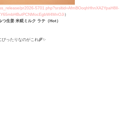
press_release/pr2026-5701.php?srsltid=AfmBOoqhHhnXA2YpaH8lI-
Y65mbHButPCNMocEgbW4MnOJi
）
ちみつ生姜 米糀ミルク ラテ（Hot）
にぴったりなのがこれ🌾✨