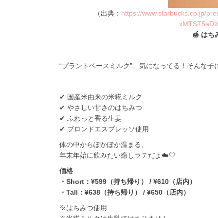
（出典：
https://www.starbucks.co.jp/
xMTST5aDX
🍯 は
“プラントベースミルク”、気になってる！そんな子
✔ 国産米由来の米糀ミルク
✔ やさしい甘さのはちみつ
✔ ふわっと香る生姜
✔ ブロンドエスプレッソ使用
体の中からぽかぽか温まる、
年末年始に飲みたい癒しラテだよ☁️🤍
価格
・Short：¥599（持ち帰り） / ¥610（店内）
・Tall：¥638（持ち帰り） / ¥650（店内）
※はちみつ使用