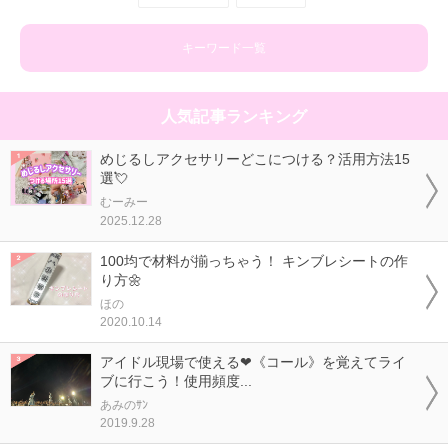
キーワード一覧
人気記事ランキング
めじるしアクセサリーどこにつける？活用方法15
選💘
むーみー
2025.12.28
100均で材料が揃っちゃう！ キンブレシートの作
り方🌼
ほの
2020.10.14
アイドル現場で使える❤《コール》を覚えてライ
ブに行こう！使用頻度...
あみのｻﾝ
2019.9.28