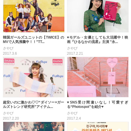
韓国ガールズユニットの【TWICE】の
♥モデル・女優としても大活躍中！映
MVで人気沸騰中！！”TT...
画『ひるなかの流星』主演 ”永...
さやぴ
さやぴ
2017.3.6
2017.2.21
♥SNS受け間違いなし！可愛すぎ
超安いのに激かわ♡♡“ダイソー×ガー
る“Photospot”を紹介♥
ルズトレンド研究所”アイテム...
さやぴ
さやぴ
2017.2.4
2017.2.20