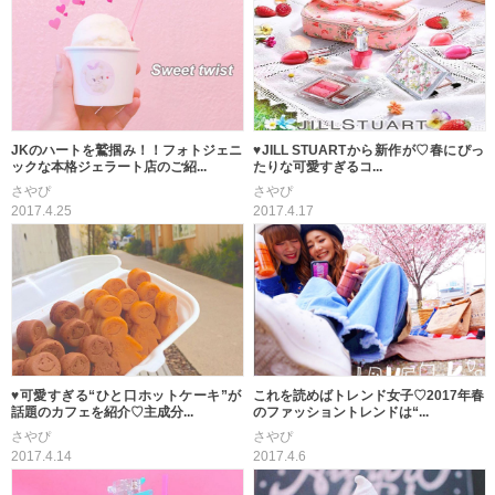
JKのハートを鷲掴み！！フォトジェニ
♥︎JILL STUARTから新作が♡春にぴっ
ックな本格ジェラート店のご紹...
たりな可愛すぎるコ...
さやぴ
さやぴ
2017.4.25
2017.4.17
♥︎可愛すぎる“ひと口ホットケーキ”が
これを読めばトレンド女子♡2017年春
話題のカフェを紹介♡主成分...
のファッショントレンドは“...
さやぴ
さやぴ
2017.4.14
2017.4.6