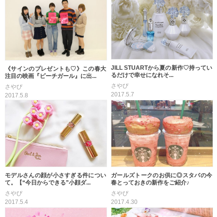
JILL STUARTから夏の新作♡持ってい
《サインのプレゼントも♡》この春大
るだけで幸せになれそ...
注目の映画『ピーチガール』に出...
さやぴ
さやぴ
2017.5.7
2017.5.8
モデルさんの顔が小さすぎる件につい
ガールズトークのお供に◎スタバの今
て。【“今日からできる”小顔ダ...
春とっておきの新作をご紹介♪
さやぴ
さやぴ
2017.5.4
2017.4.30