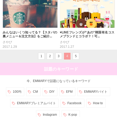
みんなはいくつ知ってる？【スタバの
♥LINEフレンズが“あの”韓国有名コス
裏メニュー＆注文方法】をご紹介...
メブランドとコラボ？！可...
さやぴ
さやぴ
2017.1.29
2017.1.27
1
2
3
4
5
話題のキーワード
今、EMMARYで話題になっているキーワード
100均
CM
DIY
EFM
EMMARYバイト
EMMARYプレミアムバイト
Facebook
How to
Instagram
K-pop