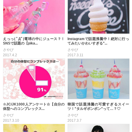
えっっ( ﾟДﾟ)電球の中にジュース？！
Instagramで話題沸騰中！絶対に行っ
SNSで話題の【pika...
てみたいかわいすぎる”...
さやぴ
さやぴ
2017.4.2
2017.3.11
☆JC/JK1000人アンケート☆【自分の
韓国で話題沸騰の可愛すぎるスイー
体型へのコンプレックス...
ツ！”タルギボンボン”って…？♡
さやぴ
さやぴ
2017.3.10
2017.3.7