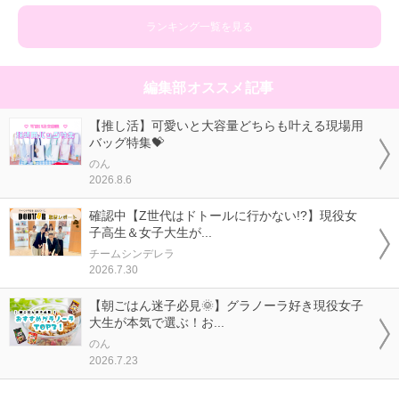
ランキング一覧を見る
編集部オススメ記事
【推し活】可愛いと大容量どちらも叶える現場用
バッグ特集💝
のん
2026.8.6
確認中【Z世代はドトールに行かない!?】現役女
子高生＆女子大生が...
チームシンデレラ
2026.7.30
【朝ごはん迷子必見🌞】グラノーラ好き現役女子
大生が本気で選ぶ！お...
のん
2026.7.23